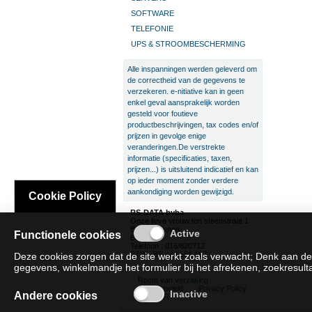
SOFTWARE
TELEFONIE
UPS & STROOMBESCHERMING
Alle inspanningen werden geleverd om
de correctheid van de gegevens te
verzekeren. e-nitiative kan in geen
enkel geval aansprakelijk worden
gesteld voor foutieve
productbeschrijvingen, tax codes en/of
prijzen in gevolge enige
veranderingen.De verstrekte
informatie (specificaties, taxen,
prijzen...) is uitsluitend indicatief en kan
op ieder moment zonder verdere
aankondiging worden gewijzigd.
Cookie Policy
RS-DATA bvba
Onze lieve vrouw ten steenstraat 1
B-3300 Tienen
Functionele cookies
België
Telefoon : 016/820712
BTW : BE 466.551.192
Deze cookies zorgen dat de site werkt zoals verwacht; Denk aan de
gegevens, winkelmandje het formulier bij het afrekenen, zoekresultat
Recht van verzaking
Cookie beleid
Privacy Policy
Andere cookies
SAT/SAR