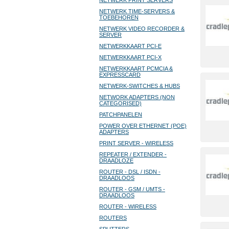
NETWERK PRINT SERVERS
NETWERK TIME-SERVERS &
TOEBEHOREN
NETWERK VIDEO RECORDER &
SERVER
NETWERKKAART PCI-E
NETWERKKAART PCI-X
NETWERKKAART PCMCIA &
EXPRESSCARD
NETWERK-SWITCHES & HUBS
NETWORK ADAPTERS (NON
CATEGORISED)
PATCHPANELEN
POWER OVER ETHERNET (POE)
ADAPTERS
PRINT SERVER - WIRELESS
REPEATER / EXTENDER -
DRAADLOZE
ROUTER - DSL / ISDN -
DRAADLOOS
ROUTER - GSM / UMTS -
DRAADLOOS
ROUTER - WIRELESS
ROUTERS