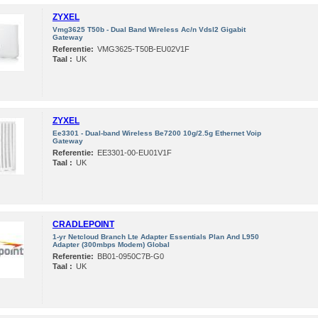
ZYXEL
Vmg3625 T50b - Dual Band Wireless Ac/n Vdsl2 Gigabit
Gateway
Referentie:
VMG3625-T50B-EU02V1F
Taal :
UK
ZYXEL
Ee3301 - Dual-band Wireless Be7200 10g/2.5g Ethernet Voip
Gateway
Referentie:
EE3301-00-EU01V1F
Taal :
UK
CRADLEPOINT
1-yr Netcloud Branch Lte Adapter Essentials Plan And L950
Adapter (300mbps Modem) Global
Referentie:
BB01-0950C7B-G0
Taal :
UK