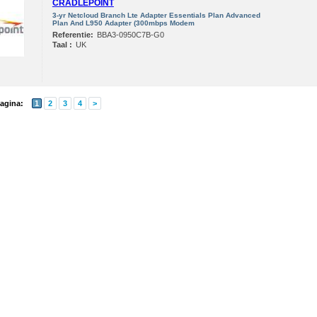
CRADLEPOINT
3-yr Netcloud Branch Lte Adapter Essentials Plan Advanced
Plan And L950 Adapter (300mbps Modem
Referentie:
BBA3-0950C7B-G0
Taal :
UK
agina:
1
2
3
4
>