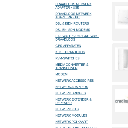
DRAADLOOS NETWERK
ADAPTER - USB
DRAADLOOS NETWERK
ADAPTERR - PCI
DSL & ISDN ROUTERS
DSL EN ISDN-MODEMS
FIREWALL / VPN / GATEWAY -
DRAADLOOS
GPS-APPARATEN
KITS - DRAADLOOS
KVM-SWITCHES
MEDIA CONVERTER &
TRANSCEIVER
MODEM
NETWERK ACCESSOIRES
NETWERK ADAPTERS
NETWERK BRIDGES
NETWERK EXTENDER &
REPEATER
NETWERK KITS
NETWERK MODULES
NETWERK PCI KAART