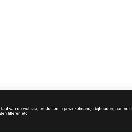
 taal van de website, producten in je winkelmandje bijhouden, aanmel
en filteren etc.