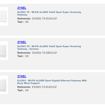
ZYXEL
Dx3301 T0 - Wi-Fi6 Ax1800 Vdsl2 5port Super Vectoring
Gateway
Referentie:
DX3301-T0-EU01V1F
Taal :
UK
ZYXEL
Dx3301 T0 - Wi-Fi6 Ax1800 Vdsl2 5port Super Vectoring
Gateway - German
Referentie:
DX3301-T0-DE01V1F
Taal :
GE
ZYXEL
Ex3301 - Wi-Fi6 Ax1800 5port Gigabit Ethernet Gateway With
Easy Mesh Support
Referentie:
EX3301-T0-EU01V1F
Taal :
UK