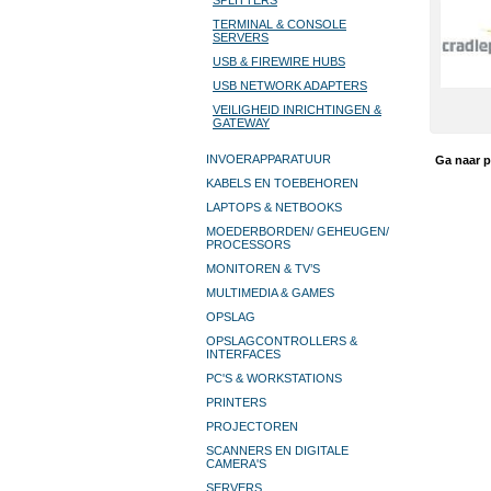
SPLITTERS
TERMINAL & CONSOLE
SERVERS
USB & FIREWIRE HUBS
USB NETWORK ADAPTERS
VEILIGHEID INRICHTINGEN &
GATEWAY
INVOERAPPARATUUR
Ga naar p
KABELS EN TOEBEHOREN
LAPTOPS & NETBOOKS
MOEDERBORDEN/ GEHEUGEN/
PROCESSORS
MONITOREN & TV’S
MULTIMEDIA & GAMES
OPSLAG
OPSLAGCONTROLLERS &
INTERFACES
PC'S & WORKSTATIONS
PRINTERS
PROJECTOREN
SCANNERS EN DIGITALE
CAMERA'S
SERVERS