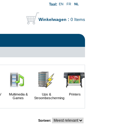
Taal:
EN
FR
NL
Winkelwagen :
0 Items
/
Multimedia &
Ups &
Printers
Scanners En
Servers
Games
Stroombescherming
Digitale
Camera's
Sorteer: