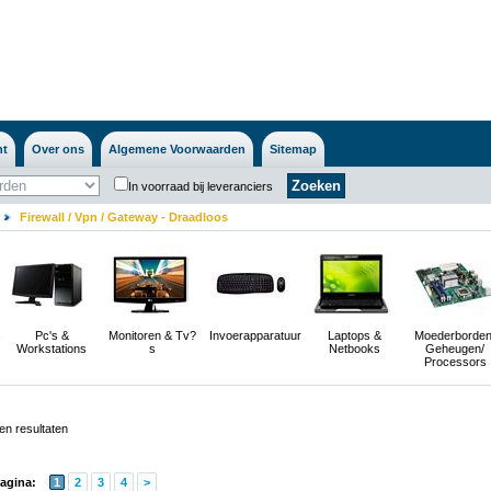
nt
Over ons
Algemene Voorwaarden
Sitemap
In voorraad bij leveranciers
Firewall / Vpn / Gateway - Draadloos
s
Pc's &
Monitoren & Tv?
Invoerapparatuur
Laptops &
Moederborden
Workstations
s
Netbooks
Geheugen/
Processors
n resultaten
agina:
1
2
3
4
>