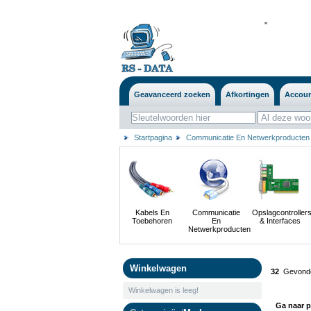
'
'
Geavanceerd zoeken
Afkortingen
Accou
Startpagina
Communicatie En Netwerkproducten
Kabels En
Communicatie
Opslagcontroller
Toebehoren
En
& Interfaces
Netwerkproducten
Winkelwagen
32
Gevonde
Winkelwagen is leeg!
Ga naar p