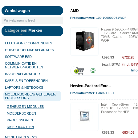
Camera's
Winkelwagen
AMD
Productnummer:
100-100000061WOF
Winkelwagen is leeg!
Ryzen 9 5900X - 4.80G
Categorieën
|
Merken
- 12 Core - Socket AM4
70MB Cache - 105W
WOF
ELECTRONIC COMPONENTS
HUISHOUDELIJKE APPARATEN
SOFTWARE ESD
€596,93
€722,28
COMMUNICATIE EN
(excl. BTW)
(incl. BT
NETWERKPRODUCTEN
Info
INVOERAPPARATUUR
KABELS EN TOEBEHOREN
Hewlett-Packard Ente...
LAPTOPS & NETBOOKS
Productnummer:
P36921-B21
MOEDERBORDEN/ GEHEUGEN/
PROCESSORS
Intel Xeon-Silver 43
GEHEUGEN MODULES
2.1GHz 12-core 12
Processor for HPE
MOEDERBORDEN
PROCESSOREN
RISER-KAARTEN
€689,33
€834,08
MONITOREN & TV’S