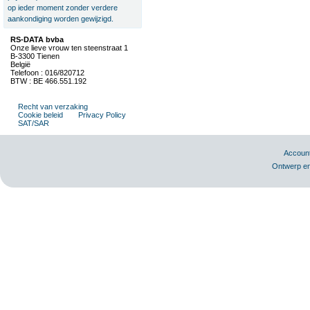
op ieder moment zonder verdere
aankondiging worden gewijzigd.
RS-DATA bvba
Onze lieve vrouw ten steenstraat 1
B-3300 Tienen
België
Telefoon : 016/820712
BTW : BE 466.551.192
Recht van verzaking
Cookie beleid
Privacy Policy
SAT/SAR
Accoun
Ontwerp en