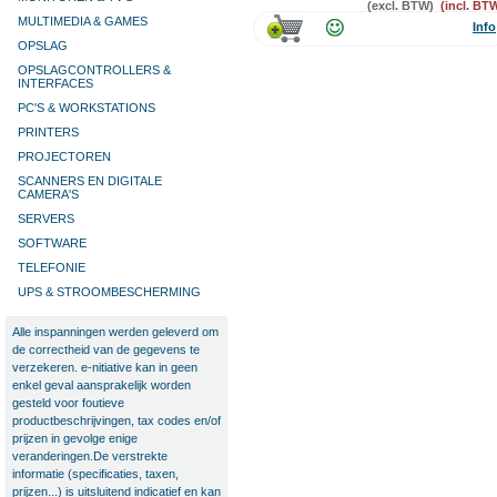
(excl. BTW)
(incl. BT
MULTIMEDIA & GAMES
Info
OPSLAG
OPSLAGCONTROLLERS &
INTERFACES
PC'S & WORKSTATIONS
PRINTERS
PROJECTOREN
SCANNERS EN DIGITALE
CAMERA'S
SERVERS
SOFTWARE
TELEFONIE
UPS & STROOMBESCHERMING
Alle inspanningen werden geleverd om
de correctheid van de gegevens te
verzekeren. e-nitiative kan in geen
enkel geval aansprakelijk worden
gesteld voor foutieve
productbeschrijvingen, tax codes en/of
prijzen in gevolge enige
veranderingen.De verstrekte
informatie (specificaties, taxen,
prijzen...) is uitsluitend indicatief en kan