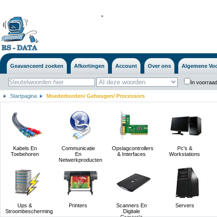
'
'
Geavanceerd zoeken
Afkortingen
Account
Over ons
Algemene Vo
In voorraad
Startpagina
Moederborden/ Geheugen/ Processors
Kabels En
Communicatie
Opslagcontrollers
Pc's &
Toebehoren
En
& Interfaces
Workstations
Netwerkproducten
Ups &
Printers
Scanners En
Servers
Stroombescherming
Digitale