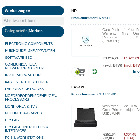
Camera's
Winkelwagen
HP
Productnummer:
H7689PE
Winkelwagen is leeg!
Care Pack - 1 Year Po
Categorieën
|
Merken
Warranty 4hrs Onsi
Response - 13
(H7689PE)
ELECTRONIC COMPONENTS
HUISHOUDELIJKE APPARATEN
SOFTWARE ESD
€1.214,74
€1.469,83
COMMUNICATIE EN
(excl. BTW)
(incl. BT
NETWERKPRODUCTEN
Info
INVOERAPPARATUUR
KABELS EN TOEBEHOREN
EPSON
LAPTOPS & NETBOOKS
Productnummer:
C11CH25401
MOEDERBORDEN/ GEHEUGEN/
PROCESSORS
Workforce Wf-110w
MONITOREN & TV’S
Color Printer - Inkjet - A
MULTIMEDIA & GAMES
USB / Wi-Fi
OPSLAG
OPSLAGCONTROLLERS &
INTERFACES
€251,64
€304,48
PC'S & WORKSTATIONS
(+2,82)
(+3,41)