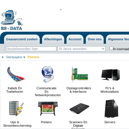
'
'
Geavanceerd zoeken
Afkortingen
Account
Over ons
Algemene Vo
In voorraad
Startpagina
Printers
Kabels En
Communicatie
Opslagcontrollers
Pc's &
Toebehoren
En
& Interfaces
Workstations
Netwerkproducten
Ups &
Printers
Scanners En
Servers
Stroombescherming
Digitale