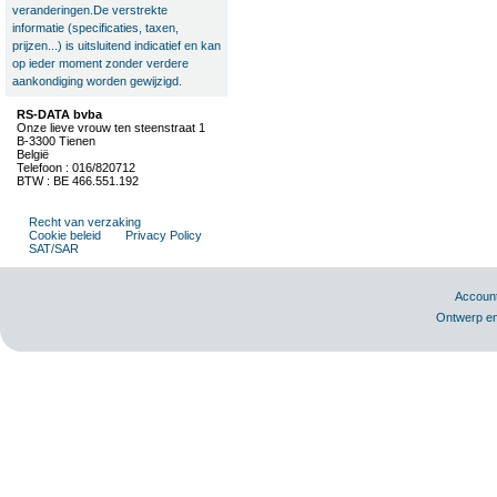
veranderingen.De verstrekte
informatie (specificaties, taxen,
prijzen...) is uitsluitend indicatief en kan
op ieder moment zonder verdere
aankondiging worden gewijzigd.
RS-DATA bvba
Onze lieve vrouw ten steenstraat 1
B-3300 Tienen
België
Telefoon : 016/820712
BTW : BE 466.551.192
Recht van verzaking
Cookie beleid
Privacy Policy
SAT/SAR
Accoun
Ontwerp en