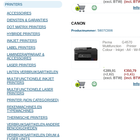
(excl. BTW)
(incl. BT
PRINTERS
Info
ACCESSOIRES
DIENSTEN & GARANTIES
CANON
DOT MATRIX PRINTERS
Productnummer:
5807C006
HYBRIDE PRINTERS
INKJET PRINTERS
Pixma G4570 
Multifunction Printer
LABEL PRINTERS
Colour - Inkjet - A4 - Wi-
LAMINEERAPPARAAT &
ACCESSOIRES
LASER PRINTERS
€289,91
€350,79
LINTEN VERBRUIKSARTIKELEN
(+2,82)
(+3,41)
(excl. BTW)
(incl. BT
MULTIFUNCTIONELE INKJET
PRINTERS
Info
MULTIFUNCTIONELE LASER
PRINTERS
PRINTER (NON CATEGORISED)
REKENMACHINES EN
TYPEMACHINES
THERMISCHE PRINTERS
VERBRUIKSARTIKELEN ANDERE
BENODIGDHEDEN
VERBRUIKSARTIKELEN DRUM &
FUSER UNITS