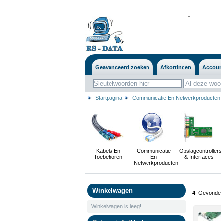
'
'
Geavanceerd zoeken
Afkortingen
Accou
Startpagina
Communicatie En Netwerkproducten
Kabels En
Communicatie
Opslagcontroller
Toebehoren
En
& Interfaces
Netwerkproducten
Winkelwagen
4
Gevonden
Winkelwagen is leeg!