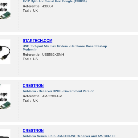
Xr12 Rj45 And Serial Port Dongle (430034)
Referentie:
430034
Taal :
UK
STARTECH.COM
USB To 2-port 56k Fax Modem - Hardware Based Dial-up
Modem In
Referentie:
USB562KEMH
Taal :
US
CRESTRON
AirMedia - Receiver 3200 - Government Version
Referentie:
AM-3200-GV
Taal :
UK
CRESTRON
AirMedia Series 3 Kit - AM-3100-WF Receiver and AM-TX3-100