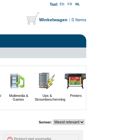
Taal:
EN
FR
NL
Winkelwagen :
0 Items
/
Multimedia &
Ups &
Printers
Scanners En
Servers
Games
Stroombescherming
Digitale
Camera's
Sorteer:
Product niet voorradig