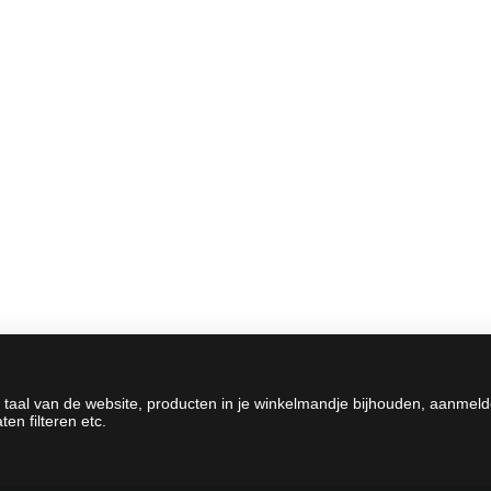
 taal van de website, producten in je winkelmandje bijhouden, aanmel
en filteren etc.