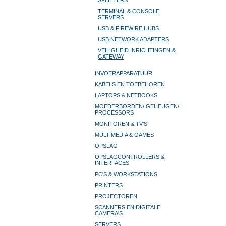
SPLITTERS
TERMINAL & CONSOLE
SERVERS
USB & FIREWIRE HUBS
USB NETWORK ADAPTERS
VEILIGHEID INRICHTINGEN &
GATEWAY
INVOERAPPARATUUR
KABELS EN TOEBEHOREN
LAPTOPS & NETBOOKS
MOEDERBORDEN/ GEHEUGEN/
PROCESSORS
MONITOREN & TV’S
MULTIMEDIA & GAMES
OPSLAG
OPSLAGCONTROLLERS &
INTERFACES
PC'S & WORKSTATIONS
PRINTERS
PROJECTOREN
SCANNERS EN DIGITALE
CAMERA'S
SERVERS