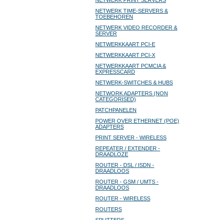
NETWERK PRINT SERVERS
NETWERK TIME-SERVERS &
TOEBEHOREN
NETWERK VIDEO RECORDER &
SERVER
NETWERKKAART PCI-E
NETWERKKAART PCI-X
NETWERKKAART PCMCIA &
EXPRESSCARD
NETWERK-SWITCHES & HUBS
NETWORK ADAPTERS (NON
CATEGORISED)
PATCHPANELEN
POWER OVER ETHERNET (POE)
ADAPTERS
PRINT SERVER - WIRELESS
REPEATER / EXTENDER -
DRAADLOZE
ROUTER - DSL / ISDN -
DRAADLOOS
ROUTER - GSM / UMTS -
DRAADLOOS
ROUTER - WIRELESS
ROUTERS