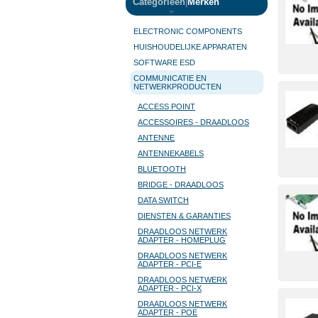
Categorieën
|
Merken
ELECTRONIC COMPONENTS
HUISHOUDELIJKE APPARATEN
SOFTWARE ESD
COMMUNICATIE EN
NETWERKPRODUCTEN
ACCESS POINT
ACCESSOIRES - DRAADLOOS
ANTENNE
ANTENNEKABELS
BLUETOOTH
BRIDGE - DRAADLOOS
DATA SWITCH
DIENSTEN & GARANTIES
DRAADLOOS NETWERK
ADAPTER - HOMEPLUG
DRAADLOOS NETWERK
ADAPTER - PCI-E
DRAADLOOS NETWERK
ADAPTER - PCI-X
DRAADLOOS NETWERK
ADAPTER - POE