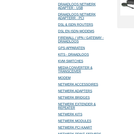
DRAADLOOS NETWERK
ADAPTER - USB
DRAADLOOS NETWERK
ADAPTERR - PCI
DSL & ISDN ROUTERS
DSL EN ISDN-MODEMS
FIREWALL / VPN / GATEWAY -
DRAADLOOS
GPS-APPARATEN
KITS - DRAADLOOS
KVM-SWITCHES
MEDIA CONVERTER &
TRANSCEIVER
MODEM
NETWERK ACCESSOIRES
NETWERK ADAPTERS
NETWERK BRIDGES
NETWERK EXTENDER &
REPEATER
NETWERK KITS
NETWERK MODULES
NETWERK PCI KAART