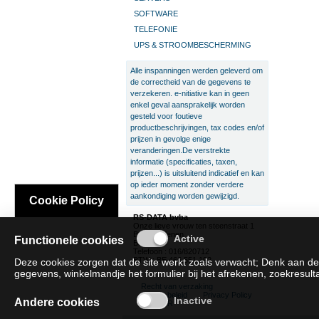
SOFTWARE
TELEFONIE
UPS & STROOMBESCHERMING
Alle inspanningen werden geleverd om
de correctheid van de gegevens te
verzekeren. e-nitiative kan in geen
enkel geval aansprakelijk worden
gesteld voor foutieve
productbeschrijvingen, tax codes en/of
prijzen in gevolge enige
veranderingen.De verstrekte
informatie (specificaties, taxen,
prijzen...) is uitsluitend indicatief en kan
op ieder moment zonder verdere
aankondiging worden gewijzigd.
Cookie Policy
RS-DATA bvba
Onze lieve vrouw ten steenstraat 1
B-3300 Tienen
Functionele cookies
België
Telefoon : 016/820712
BTW : BE 466.551.192
Deze cookies zorgen dat de site werkt zoals verwacht; Denk aan de
gegevens, winkelmandje het formulier bij het afrekenen, zoekresultat
Recht van verzaking
Cookie beleid
Privacy Policy
Andere cookies
SAT/SAR