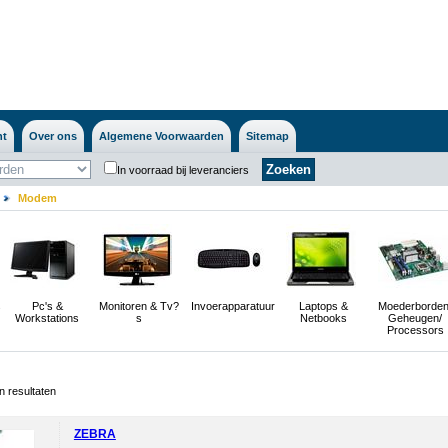
nt
Over ons
Algemene Voorwaarden
Sitemap
In voorraad bij leveranciers
Modem
s
Pc's &
Monitoren & Tv?
Invoerapparatuur
Laptops &
Moederborden
Workstations
s
Netbooks
Geheugen/
Processors
 resultaten
ZEBRA