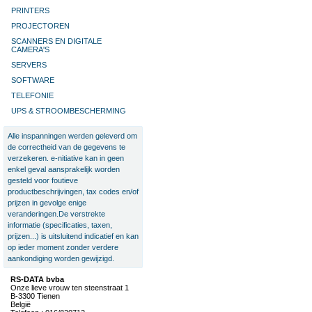
PRINTERS
PROJECTOREN
SCANNERS EN DIGITALE
CAMERA'S
SERVERS
SOFTWARE
TELEFONIE
UPS & STROOMBESCHERMING
Alle inspanningen werden geleverd om
de correctheid van de gegevens te
verzekeren. e-nitiative kan in geen
enkel geval aansprakelijk worden
gesteld voor foutieve
productbeschrijvingen, tax codes en/of
prijzen in gevolge enige
veranderingen.De verstrekte
informatie (specificaties, taxen,
prijzen...) is uitsluitend indicatief en kan
op ieder moment zonder verdere
aankondiging worden gewijzigd.
RS-DATA bvba
Onze lieve vrouw ten steenstraat 1
B-3300 Tienen
België