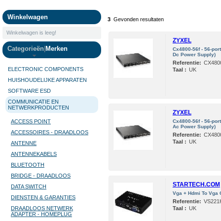
Camera's
Winkelwagen
3
Gevonden resultaten
Winkelwagen is leeg!
ZYXEL
Categorieën
|
Merken
Cx4800-56f - 56-port
Dc Power Supply)
Referentie:
CX480
ELECTRONIC COMPONENTS
Taal :
UK
HUISHOUDELIJKE APPARATEN
SOFTWARE ESD
COMMUNICATIE EN
NETWERKPRODUCTEN
ZYXEL
ACCESS POINT
Cx4800-56f - 56-port
Ac Power Supply)
ACCESSOIRES - DRAADLOOS
Referentie:
CX480
Taal :
UK
ANTENNE
ANTENNEKABELS
BLUETOOTH
BRIDGE - DRAADLOOS
STARTECH.COM
DATA SWITCH
Vga + Hdmi To Vga C
DIENSTEN & GARANTIES
Referentie:
VS221
DRAADLOOS NETWERK
Taal :
UK
ADAPTER - HOMEPLUG