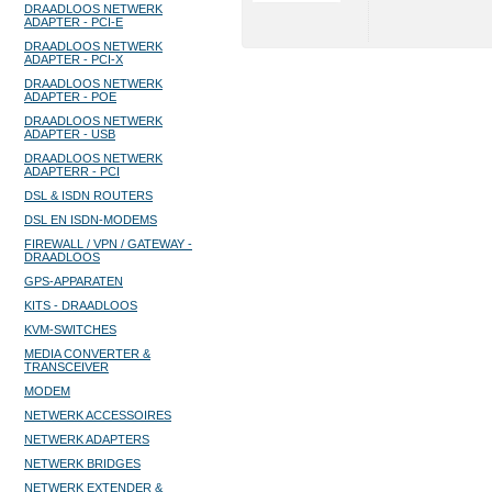
DRAADLOOS NETWERK
ADAPTER - PCI-E
DRAADLOOS NETWERK
ADAPTER - PCI-X
DRAADLOOS NETWERK
ADAPTER - POE
DRAADLOOS NETWERK
ADAPTER - USB
DRAADLOOS NETWERK
ADAPTERR - PCI
DSL & ISDN ROUTERS
DSL EN ISDN-MODEMS
FIREWALL / VPN / GATEWAY -
DRAADLOOS
GPS-APPARATEN
KITS - DRAADLOOS
KVM-SWITCHES
MEDIA CONVERTER &
TRANSCEIVER
MODEM
NETWERK ACCESSOIRES
NETWERK ADAPTERS
NETWERK BRIDGES
NETWERK EXTENDER &