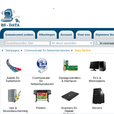
'
'
Geavanceerd zoeken
Afkortingen
Account
Over ons
Algemene Vo
In voorraad
Startpagina
Communicatie En Netwerkproducten
Data Switch
Kabels En
Communicatie
Opslagcontrollers
Pc's &
Toebehoren
En
& Interfaces
Workstations
Netwerkproducten
Ups &
Printers
Scanners En
Servers
Stroombescherming
Digitale