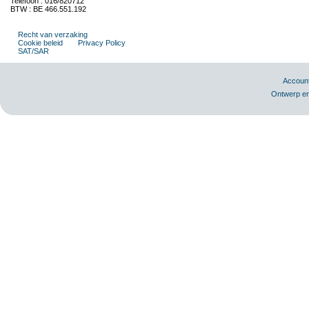
Telefoon : 016/820712
BTW : BE 466.551.192
Recht van verzaking
Cookie beleid
Privacy Policy
SAT/SAR
Accoun
Ontwerp en