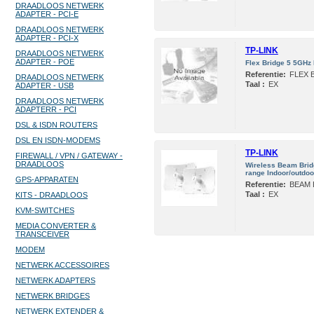
DRAADLOOS NETWERK
ADAPTER - PCI-E
DRAADLOOS NETWERK
ADAPTER - PCI-X
TP-LINK
DRAADLOOS NETWERK
ADAPTER - POE
Flex Bridge 5 5GHz
Referentie:
FLEX 
DRAADLOOS NETWERK
Taal :
EX
ADAPTER - USB
DRAADLOOS NETWERK
ADAPTERR - PCI
DSL & ISDN ROUTERS
DSL EN ISDN-MODEMS
TP-LINK
FIREWALL / VPN / GATEWAY -
DRAADLOOS
Wireless Beam Brid
range Indoor/outdoo
GPS-APPARATEN
Referentie:
BEAM 
Taal :
EX
KITS - DRAADLOOS
KVM-SWITCHES
MEDIA CONVERTER &
TRANSCEIVER
MODEM
NETWERK ACCESSOIRES
NETWERK ADAPTERS
NETWERK BRIDGES
NETWERK EXTENDER &