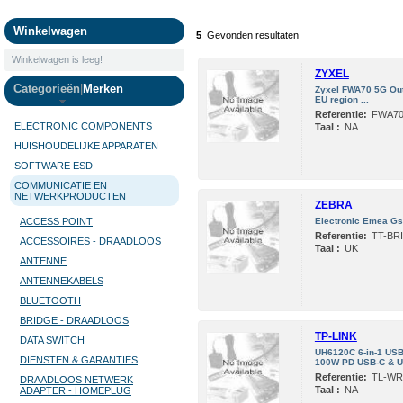
Camera's
Winkelwagen
5
Gevonden resultaten
Winkelwagen is leeg!
ZYXEL
Categorieën
|
Merken
Zyxel FWA70 5G Out
EU region ...
Referentie:
FWA70
ELECTRONIC COMPONENTS
Taal :
NA
HUISHOUDELIJKE APPARATEN
SOFTWARE ESD
COMMUNICATIE EN
NETWERKPRODUCTEN
ZEBRA
ACCESS POINT
Electronic Emea Gs
Referentie:
TT-BR
ACCESSOIRES - DRAADLOOS
Taal :
UK
ANTENNE
ANTENNEKABELS
BLUETOOTH
BRIDGE - DRAADLOOS
TP-LINK
DATA SWITCH
UH6120C 6-in-1 US
DIENSTEN & GARANTIES
100W PD USB-C & U
Referentie:
TL-WR
DRAADLOOS NETWERK
Taal :
NA
ADAPTER - HOMEPLUG