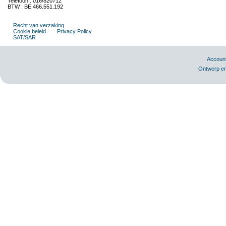
Telefoon : 016/820712
BTW : BE 466.551.192
Recht van verzaking
Cookie beleid
Privacy Policy
SAT/SAR
Accoun
Ontwerp en