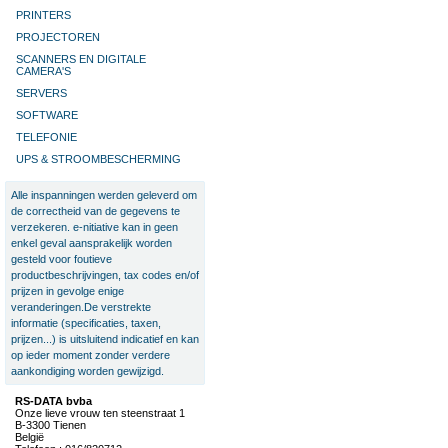
PRINTERS
PROJECTOREN
SCANNERS EN DIGITALE
CAMERA'S
SERVERS
SOFTWARE
TELEFONIE
UPS & STROOMBESCHERMING
Alle inspanningen werden geleverd om
de correctheid van de gegevens te
verzekeren. e-nitiative kan in geen
enkel geval aansprakelijk worden
gesteld voor foutieve
productbeschrijvingen, tax codes en/of
prijzen in gevolge enige
veranderingen.De verstrekte
informatie (specificaties, taxen,
prijzen...) is uitsluitend indicatief en kan
op ieder moment zonder verdere
aankondiging worden gewijzigd.
RS-DATA bvba
Onze lieve vrouw ten steenstraat 1
B-3300 Tienen
België