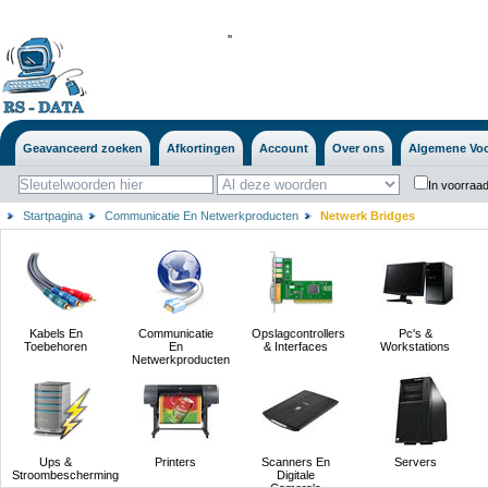
'
'
Geavanceerd zoeken
Afkortingen
Account
Over ons
Algemene Vo
In voorraad
Startpagina
Communicatie En Netwerkproducten
Netwerk Bridges
Kabels En
Communicatie
Opslagcontrollers
Pc's &
Toebehoren
En
& Interfaces
Workstations
Netwerkproducten
Ups &
Printers
Scanners En
Servers
Stroombescherming
Digitale