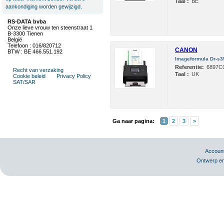
Taal :
BE
aankondiging worden gewijzigd.
RS-DATA bvba
Onze lieve vrouw ten steenstraat 1
B-3300 Tienen
België
Telefoon : 016/820712
CANON
BTW : BE 466.551.192
Imageformula Dr-s
Referentie:
6897C
Recht van verzaking
Taal :
UK
Cookie beleid
Privacy Policy
SAT/SAR
Ga naar pagina:
1
2
3
>
Accoun
Ontwerp en