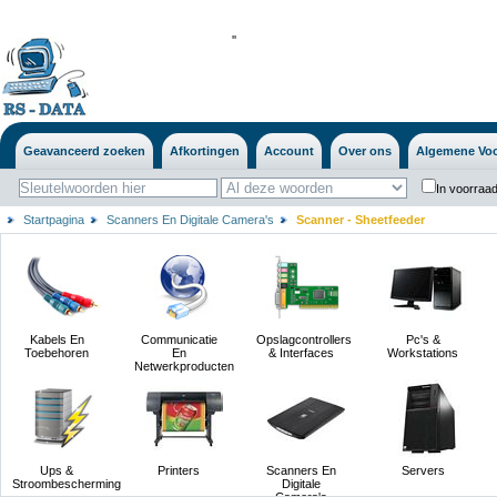
'
'
Geavanceerd zoeken
Afkortingen
Account
Over ons
Algemene Vo
In voorraad
Startpagina
Scanners En Digitale Camera's
Scanner - Sheetfeeder
Kabels En
Communicatie
Opslagcontrollers
Pc's &
Toebehoren
En
& Interfaces
Workstations
Netwerkproducten
Ups &
Printers
Scanners En
Servers
Stroombescherming
Digitale