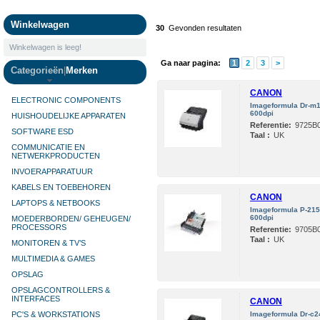
Camera's
Winkelwagen
30
Gevonden resultaten
Winkelwagen is leeg!
Ga naar pagina:
1
2
3
>
Categorieën
|
Merken
CANON
ELECTRONIC COMPONENTS
Imageformula Dr-m
600dpi
HUISHOUDELIJKE APPARATEN
Referentie:
9725B
SOFTWARE ESD
Taal :
UK
COMMUNICATIE EN
NETWERKPRODUCTEN
INVOERAPPARATUUR
KABELS EN TOEBEHOREN
CANON
LAPTOPS & NETBOOKS
Imageformula P-21
600dpi
MOEDERBORDEN/ GEHEUGEN/
PROCESSORS
Referentie:
9705B
Taal :
UK
MONITOREN & TV’S
MULTIMEDIA & GAMES
OPSLAG
OPSLAGCONTROLLERS &
INTERFACES
CANON
PC'S & WORKSTATIONS
Imageformula Dr-c