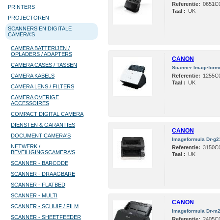
Referentie:
0651C
PRINTERS
Taal :
UK
PROJECTOREN
SCANNERS EN DIGITALE
CAMERA'S
CAMERA BATTERIJEN /
OPLADERS / ADAPTERS
CANON
CAMERA CASES / TASSEN
Scanner Imageform
CAMERA KABELS
Referentie:
1255C
Taal :
UK
CAMERA LENS / FILTERS
CAMERA OVERIGE
ACCESSOIRES
COMPACT DIGITAL CAMERA
DIENSTEN & GARANTIES
CANON
DOCUMENT CAMERA'S
Imageformula Dr-g2
NETWERK /
Referentie:
3150C
BEVEILIGINGSCAMERA'S
Taal :
UK
SCANNER - BARCODE
SCANNER - DRAAGBARE
SCANNER - FLATBED
SCANNER - MULTI
CANON
SCANNER - SCHUIF / FILM
Imageformula Dr-m2
SCANNER - SHEETFEEDER
Referentie:
2405C