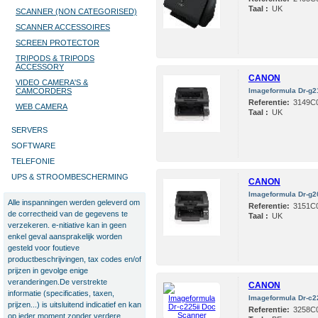
Taal :
UK
SCANNER (NON CATEGORISED)
SCANNER ACCESSOIRES
SCREEN PROTECTOR
TRIPODS & TRIPODS
ACCESSORY
CANON
VIDEO CAMERA'S &
CAMCORDERS
Imageformula Dr-g2
Referentie:
3149C
WEB CAMERA
Taal :
UK
SERVERS
SOFTWARE
TELEFONIE
UPS & STROOMBESCHERMING
CANON
Imageformula Dr-g2
Alle inspanningen werden geleverd om
Referentie:
3151C
de correctheid van de gegevens te
Taal :
UK
verzekeren. e-nitiative kan in geen
enkel geval aansprakelijk worden
gesteld voor foutieve
productbeschrijvingen, tax codes en/of
prijzen in gevolge enige
veranderingen.De verstrekte
CANON
informatie (specificaties, taxen,
Imageformula Dr-c2
prijzen...) is uitsluitend indicatief en kan
Referentie:
3258C
op ieder moment zonder verdere