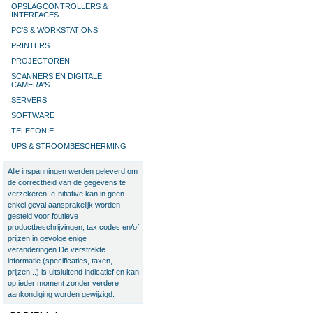
OPSLAGCONTROLLERS &
INTERFACES
PC'S & WORKSTATIONS
PRINTERS
PROJECTOREN
SCANNERS EN DIGITALE
CAMERA'S
SERVERS
SOFTWARE
TELEFONIE
UPS & STROOMBESCHERMING
Alle inspanningen werden geleverd om
de correctheid van de gegevens te
verzekeren. e-nitiative kan in geen
enkel geval aansprakelijk worden
gesteld voor foutieve
productbeschrijvingen, tax codes en/of
prijzen in gevolge enige
veranderingen.De verstrekte
informatie (specificaties, taxen,
prijzen...) is uitsluitend indicatief en kan
op ieder moment zonder verdere
aankondiging worden gewijzigd.