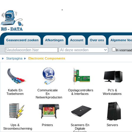
'
'
Geavanceerd zoeken
Afkortingen
Account
Over ons
Algemene Vo
In voorraad
Startpagina
Electronic Components
Kabels En
Communicatie
Opslagcontrollers
Pc's &
Toebehoren
En
& Interfaces
Workstations
Netwerkproducten
Ups &
Printers
Scanners En
Servers
Stroombescherming
Digitale