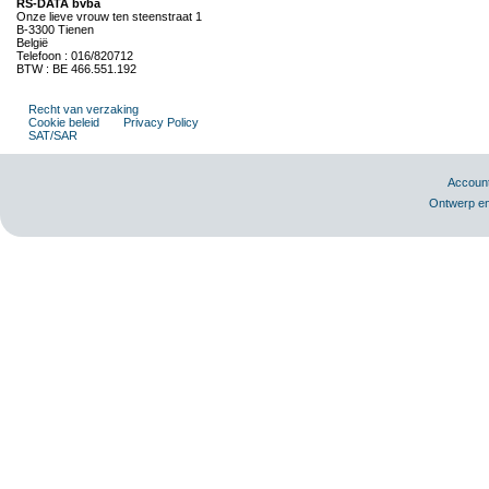
RS-DATA bvba
Onze lieve vrouw ten steenstraat 1
B-3300 Tienen
België
Telefoon : 016/820712
BTW : BE 466.551.192
Recht van verzaking
Cookie beleid
Privacy Policy
SAT/SAR
Accoun
Ontwerp en