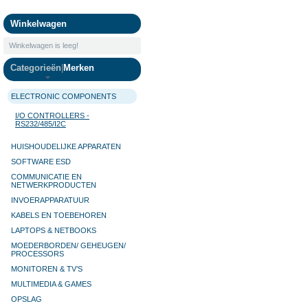
Camera's
Winkelwagen
Winkelwagen is leeg!
Categorieën
|
Merken
ELECTRONIC COMPONENTS
I/O CONTROLLERS -
RS232/485/I2C
HUISHOUDELIJKE APPARATEN
SOFTWARE ESD
COMMUNICATIE EN
NETWERKPRODUCTEN
INVOERAPPARATUUR
KABELS EN TOEBEHOREN
LAPTOPS & NETBOOKS
MOEDERBORDEN/ GEHEUGEN/
PROCESSORS
MONITOREN & TV’S
MULTIMEDIA & GAMES
OPSLAG