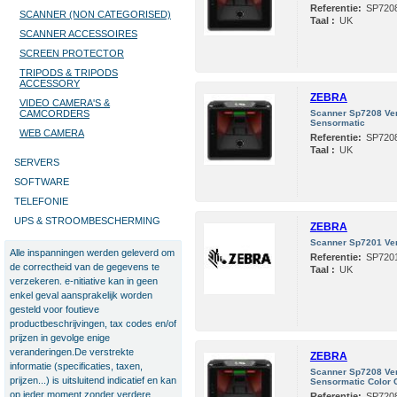
Referentie:
SP720
SCANNER (NON CATEGORISED)
Taal :
UK
SCANNER ACCESSOIRES
SCREEN PROTECTOR
TRIPODS & TRIPODS
ACCESSORY
ZEBRA
VIDEO CAMERA'S &
CAMCORDERS
Scanner Sp7208 Vert
Sensormatic
WEB CAMERA
Referentie:
SP720
Taal :
UK
SERVERS
SOFTWARE
TELEFONIE
UPS & STROOMBESCHERMING
ZEBRA
Scanner Sp7201 Ver
Alle inspanningen werden geleverd om
Referentie:
SP720
de correctheid van de gegevens te
Taal :
UK
verzekeren. e-nitiative kan in geen
enkel geval aansprakelijk worden
gesteld voor foutieve
productbeschrijvingen, tax codes en/of
prijzen in gevolge enige
veranderingen.De verstrekte
ZEBRA
informatie (specificaties, taxen,
Scanner Sp7208 Vert
prijzen...) is uitsluitend indicatief en kan
Sensormatic Color
op ieder moment zonder verdere
Referentie:
SP720