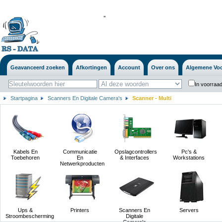
'
'
Geavanceerd zoeken
Afkortingen
Account
Over ons
Algemene Vo
In voorraad
Startpagina
Scanners En Digitale Camera's
Scanner - Multi
Kabels En
Communicatie
Opslagcontrollers
Pc's &
Toebehoren
En
& Interfaces
Workstations
Netwerkproducten
Ups &
Printers
Scanners En
Servers
Stroombescherming
Digitale