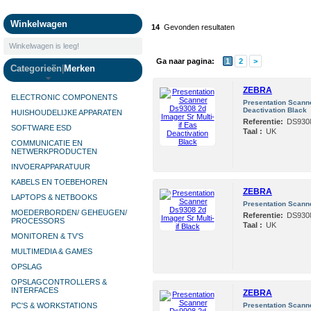
Camera's
Winkelwagen
14
Gevonden resultaten
Winkelwagen is leeg!
Ga naar pagina:
1
2
>
Categorieën
|
Merken
ZEBRA
ELECTRONIC COMPONENTS
Presentation Scanne
Deactivation Black
HUISHOUDELIJKE APPARATEN
Referentie:
DS930
SOFTWARE ESD
Taal :
UK
COMMUNICATIE EN
NETWERKPRODUCTEN
INVOERAPPARATUUR
KABELS EN TOEBEHOREN
ZEBRA
LAPTOPS & NETBOOKS
Presentation Scanne
MOEDERBORDEN/ GEHEUGEN/
Referentie:
DS930
PROCESSORS
Taal :
UK
MONITOREN & TV’S
MULTIMEDIA & GAMES
OPSLAG
OPSLAGCONTROLLERS &
INTERFACES
ZEBRA
PC'S & WORKSTATIONS
Presentation Scanne