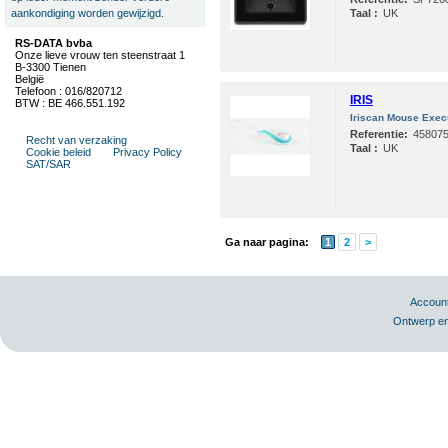
aankondiging worden gewijzigd.
Taal :
UK
RS-DATA bvba
Onze lieve vrouw ten steenstraat 1
B-3300 Tienen
België
Telefoon : 016/820712
IRIS
BTW : BE 466.551.192
Iriscan Mouse Exec
Referentie:
45807
Recht van verzaking
Taal :
UK
Cookie beleid
Privacy Policy
SAT/SAR
Ga naar pagina:
1
2
>
Accoun
Ontwerp en