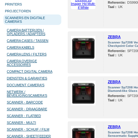
Referentie:
DS99
PRINTERS
Taal :
UK
PROJECTOREN
SCANNERS EN DIGITALE
CAMERA'S
CAMERA BATTERIJEN /
OPLADERS / ADAPTERS
ZEBRA
CAMERA CASES / TASSEN
Scanner Sp7208 Vert
Checkpoint Color C
CAMERA KABELS
Referentie:
SP720
CAMERA LENS / FILTERS
Taal :
UK
CAMERA OVERIGE
ACCESSOIRES
COMPACT DIGITAL CAMERA
DIENSTEN & GARANTIES
ZEBRA
DOCUMENT CAMERA'S
Scanner Sp7208 Hori
Diamond-like Glass
NETWERK /
BEVEILIGINGSCAMERA'S
Referentie:
SP720
Taal :
UK
SCANNER - BARCODE
SCANNER - DRAAGBARE
SCANNER - FLATBED
SCANNER - MULTI
ZEBRA
SCANNER - SCHUIF / FILM
Scanner Sp7208 Hori
Sensormatic Sapphi
SCANNER - SHEETFEEDER