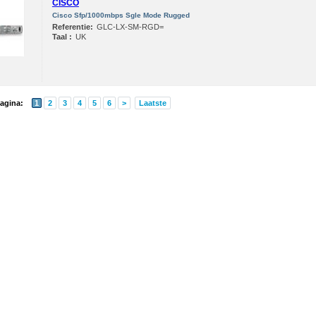
CISCO
Cisco Sfp/1000mbps Sgle Mode Rugged
Referentie:
GLC-LX-SM-RGD=
Taal :
UK
agina:
1
2
3
4
5
6
>
Laatste