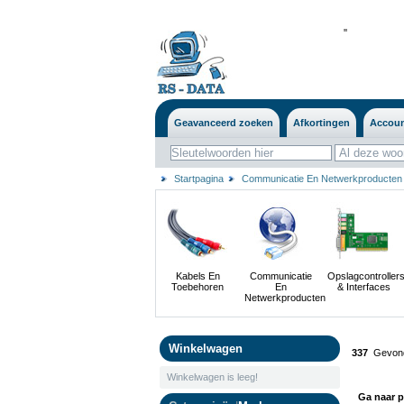
'
'
Geavanceerd zoeken
Afkortingen
Accou
Startpagina
Communicatie En Netwerkproducten
Kabels En
Communicatie
Opslagcontroller
Toebehoren
En
& Interfaces
Netwerkproducten
Winkelwagen
337
Gevond
Winkelwagen is leeg!
Ga naar p