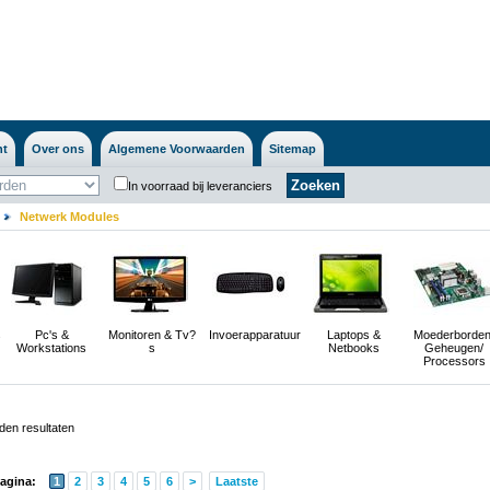
nt
Over ons
Algemene Voorwaarden
Sitemap
In voorraad bij leveranciers
Netwerk Modules
s
Pc's &
Monitoren & Tv?
Invoerapparatuur
Laptops &
Moederborden
Workstations
s
Netbooks
Geheugen/
Processors
en resultaten
agina:
1
2
3
4
5
6
>
Laatste