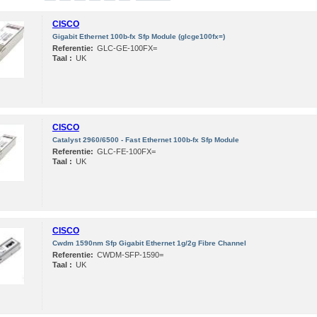
CISCO
Gigabit Ethernet 100b-fx Sfp Module (glcge100fx=)
Referentie:
GLC-GE-100FX=
Taal :
UK
CISCO
Catalyst 2960/6500 - Fast Ethernet 100b-fx Sfp Module
Referentie:
GLC-FE-100FX=
Taal :
UK
CISCO
Cwdm 1590nm Sfp Gigabit Ethernet 1g/2g Fibre Channel
Referentie:
CWDM-SFP-1590=
Taal :
UK