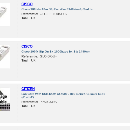
CISCO
Cisco 100b-bx10-u Sfp For Ws-x6148-fe-sfp Smf Lc
Referentie:
GLC-FE-100BX-U=
Taal :
UK
CISCO
Cisco 100fx Sfp On Bx 1000base-bx Sfp 1490nm
Referentie:
GLC-BX-U=
Taal :
UK
CITIZEN
Lan Card With USB-host: Ct-s600 / 800 Series Cl-s400 6621
(if1-efx2)
Referentie:
PPS00339S
Taal :
UK