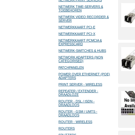
NETWERK PRINT SERVERS
NETWERK TIME-SERVERS &
TOEBEHOREN
NETWERK VIDEO RECORDER &
SERVER
NETWERKKAART PCI-E
NETWERKKAART PCI-X
NETWERKKAART PCMCIA &
EXPRESSCARD
NETWERK-SWITCHES & HUBS
NETWORK ADAPTERS (NON
CATEGORISED)
PATCHPANELEN
POWER OVER ETHERNET (POE)
ADAPTERS
PRINT SERVER - WIRELESS
REPEATER / EXTENDER -
DRAADLOZE
ROUTER - DSL / ISDN -
DRAADLOOS
ROUTER - GSM / UMTS -
DRAADLOOS
ROUTER - WIRELESS
ROUTERS