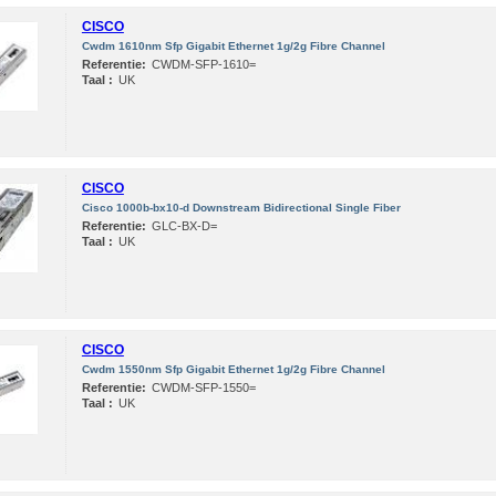
CISCO
Cwdm 1610nm Sfp Gigabit Ethernet 1g/2g Fibre Channel
Referentie:
CWDM-SFP-1610=
Taal :
UK
CISCO
Cisco 1000b-bx10-d Downstream Bidirectional Single Fiber
Referentie:
GLC-BX-D=
Taal :
UK
CISCO
Cwdm 1550nm Sfp Gigabit Ethernet 1g/2g Fibre Channel
Referentie:
CWDM-SFP-1550=
Taal :
UK