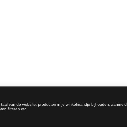
 taal van de website, producten in je winkelmandje bijhouden, aanmel
en filteren etc.