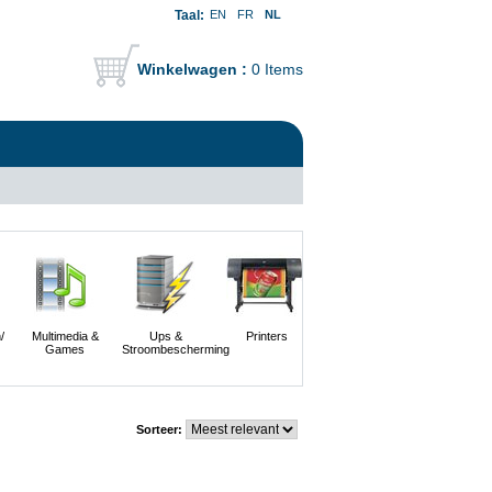
Taal:
EN
FR
NL
Winkelwagen :
0 Items
/
Multimedia &
Ups &
Printers
Scanners En
Servers
Games
Stroombescherming
Digitale
Camera's
Sorteer: