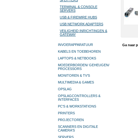
SPLITTERS
TERMINAL & CONSOLE
SERVERS
USB & FIREWIRE HUBS
USB NETWORK ADAPTERS
VEILIGHEID INRICHTINGEN &
GATEWAY
INVOERAPPARATUUR
Ga naar p
KABELS EN TOEBEHOREN
LAPTOPS & NETBOOKS
MOEDERBORDEN/ GEHEUGEN/
PROCESSORS
MONITOREN & TV’S
MULTIMEDIA & GAMES
OPSLAG
OPSLAGCONTROLLERS &
INTERFACES
PC'S & WORKSTATIONS
PRINTERS
PROJECTOREN
SCANNERS EN DIGITALE
CAMERA'S
SERVERS