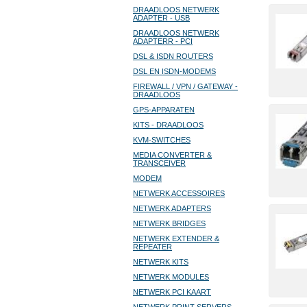
DRAADLOOS NETWERK
ADAPTER - USB
DRAADLOOS NETWERK
ADAPTERR - PCI
DSL & ISDN ROUTERS
DSL EN ISDN-MODEMS
FIREWALL / VPN / GATEWAY -
DRAADLOOS
GPS-APPARATEN
KITS - DRAADLOOS
KVM-SWITCHES
MEDIA CONVERTER &
TRANSCEIVER
MODEM
NETWERK ACCESSOIRES
NETWERK ADAPTERS
NETWERK BRIDGES
NETWERK EXTENDER &
REPEATER
NETWERK KITS
NETWERK MODULES
NETWERK PCI KAART