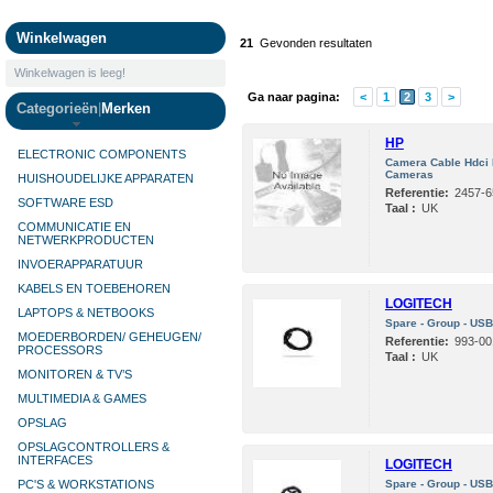
Camera's
Winkelwagen
21
Gevonden resultaten
Winkelwagen is leeg!
Ga naar pagina:
<
1
2
3
>
Categorieën
|
Merken
HP
ELECTRONIC COMPONENTS
Camera Cable Hdci M
Cameras
HUISHOUDELIJKE APPARATEN
Referentie:
2457-6
SOFTWARE ESD
Taal :
UK
COMMUNICATIE EN
NETWERKPRODUCTEN
INVOERAPPARATUUR
KABELS EN TOEBEHOREN
LOGITECH
LAPTOPS & NETBOOKS
Spare - Group - USB
MOEDERBORDEN/ GEHEUGEN/
Referentie:
993-00
PROCESSORS
Taal :
UK
MONITOREN & TV’S
MULTIMEDIA & GAMES
OPSLAG
OPSLAGCONTROLLERS &
INTERFACES
LOGITECH
PC'S & WORKSTATIONS
Spare - Group - USB