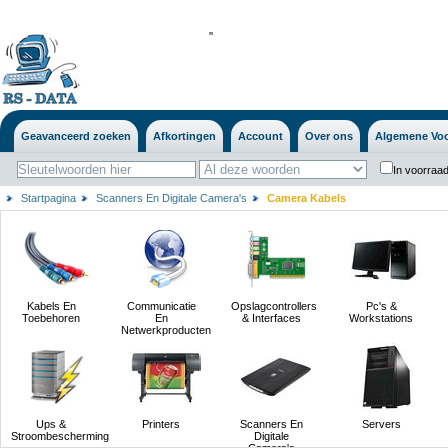
'
'
Geavanceerd zoeken
Afkortingen
Account
Over ons
Algemene Vo
In voorraad
Startpagina
Scanners En Digitale Camera's
Camera Kabels
Kabels En
Communicatie
Opslagcontrollers
Pc's &
Toebehoren
En
& Interfaces
Workstations
Netwerkproducten
Ups &
Printers
Scanners En
Servers
Stroombescherming
Digitale