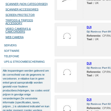
Taal :
UK
SCANNER (NON CATEGORISED)
SCANNER ACCESSOIRES
SCREEN PROTECTOR
TRIPODS & TRIPODS
ACCESSORY
DJI
VIDEO CAMERA'S &
CAMCORDERS
Dji Ronin-sc Part 0
Referentie:
CP.RN.
WEB CAMERA
Taal :
UK
SERVERS
SOFTWARE
TELEFONIE
UPS & STROOMBESCHERMING
DJI
Dji Ronin-sc Part 0
Alle inspanningen werden geleverd om
Referentie:
CP.RN.
de correctheid van de gegevens te
Taal :
UK
verzekeren. e-nitiative kan in geen
enkel geval aansprakelijk worden
gesteld voor foutieve
productbeschrijvingen, tax codes en/of
prijzen in gevolge enige
veranderingen.De verstrekte
DJI
informatie (specificaties, taxen,
Dji Ronin-sc Part 0
prijzen...) is uitsluitend indicatief en kan
Referentie:
CP.RN.
op ieder moment zonder verdere