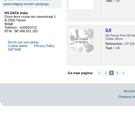
Taal :
UK
aankondiging worden gewijzigd.
RS-DATA bvba
Onze lieve vrouw ten steenstraat 1
B-3300 Tienen
België
Telefoon : 016/820712
DJI
BTW : BE 466.551.192
Dji Focus Part 29 H
Cable 30cm
Recht van verzaking
Referentie:
CP.ZM
Cookie beleid
Privacy Policy
Taal :
UK
SAT/SAR
Ga naar pagina:
<
1
2
3
>
Accoun
Ontwerp en