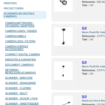
Referentie:
993-00
PRINTERS
Taal :
UK
PROJECTOREN
SCANNERS EN DIGITALE
CAMERA'S
CAMERA BATTERIJEN /
OPLADERS / ADAPTERS
DJI
CAMERA CASES / TASSEN
Mavic Part4 Rc Cab
CAMERA KABELS
Referentie:
CP.PT.
Taal :
UK
CAMERA LENS / FILTERS
CAMERA OVERIGE
ACCESSOIRES
COMPACT DIGITAL CAMERA
DIENSTEN & GARANTIES
DJI
DOCUMENT CAMERA'S
Mavic Part5 Rc Cabl
NETWERK /
Referentie:
CP.PT.
BEVEILIGINGSCAMERA'S
Taal :
UK
SCANNER - BARCODE
SCANNER - DRAAGBARE
SCANNER - FLATBED
SCANNER - MULTI
DJI
SCANNER - SCHUIF / FILM
Ronin-mx Part 6 Rss
SCANNER - SHEETFEEDER
Referentie:
CP.ZM