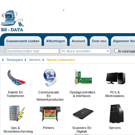
'
'
Geavanceerd zoeken
Afkortingen
Account
Over ons
Algemene Vo
In voorraad
Startpagina
Servers
Server-computers
Kabels En
Communicatie
Opslagcontrollers
Pc's &
Toebehoren
En
& Interfaces
Workstations
Netwerkproducten
Ups &
Printers
Scanners En
Servers
Stroombescherming
Digitale