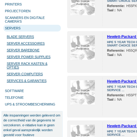
SMART CHOICE SERV
PRINTERS
Referentie:
H55PX
Taal :
NA
PROJECTOREN
SCANNERS EN DIGITALE
CAMERA'S
SERVERS
Hewlett-Packard 
BLADE SERVERS
HPE 5 YEAR TECH 
SERVER ACCESSOIRES
SMART CHOICE SERV
SERVER BAREBONE
Referentie:
H55Q
Taal :
NA
SERVER POWER SUPPLIES
SERVER RACK KASTEN &
OPTIES
SERVER-COMPUTERS
SERVICES & GARANTIES
Hewlett-Packard 
HPE 7 YEAR TECH 
SERVICE ...
SOFTWARE
Referentie:
H55PT
TELEFONIE
Taal :
NA
UPS & STROOMBESCHERMING
Alle inspanningen werden geleverd om
de correctheid van de gegevens te
verzekeren. e-nitiative kan in geen
Hewlett-Packard 
enkel geval aansprakelijk worden
HPE 7 YEAR TECH 
gesteld voor foutieve
SERVICE ...