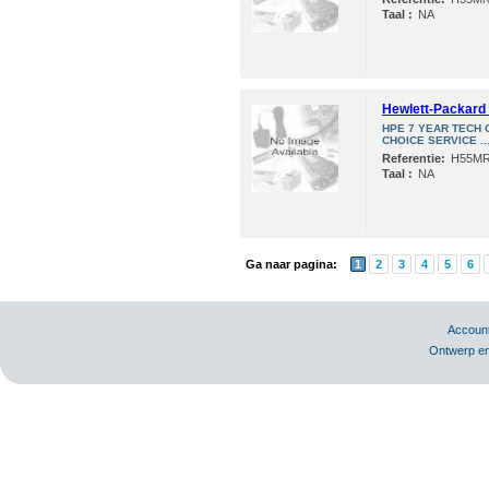
Taal :
NA
Hewlett-Packard 
HPE 7 YEAR TECH 
CHOICE SERVICE ..
Referentie:
H55M
Taal :
NA
Ga naar pagina:
1
2
3
4
5
6
Accoun
Ontwerp en