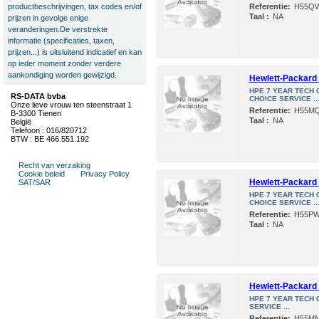
productbeschrijvingen, tax codes en/of
Referentie:
H55Q
Taal :
NA
prijzen in gevolge enige
veranderingen.De verstrekte
informatie (specificaties, taxen,
prijzen...) is uitsluitend indicatief en kan
op ieder moment zonder verdere
aankondiging worden gewijzigd.
Hewlett-Packard 
HPE 7 YEAR TECH 
RS-DATA bvba
CHOICE SERVICE ..
Onze lieve vrouw ten steenstraat 1
Referentie:
H55M
B-3300 Tienen
Taal :
NA
België
Telefoon : 016/820712
BTW : BE 466.551.192
Recht van verzaking
Cookie beleid
Privacy Policy
Hewlett-Packard 
SAT/SAR
HPE 7 YEAR TECH 
CHOICE SERVICE ..
Referentie:
H55P
Taal :
NA
Hewlett-Packard 
HPE 7 YEAR TECH 
SERVICE ...
Referentie:
H55M