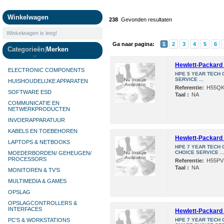
Camera's
Winkelwagen
238
Gevonden resultaten
Winkelwagen is leeg!
Ga naar pagina:
1
2
3
4
5
6
Categorieën
|
Merken
Hewlett-Packard 
ELECTRONIC COMPONENTS
HPE 5 YEAR TECH 
SERVICE ...
HUISHOUDELIJKE APPARATEN
Referentie:
H55Q
SOFTWARE ESD
Taal :
NA
COMMUNICATIE EN
NETWERKPRODUCTEN
INVOERAPPARATUUR
KABELS EN TOEBEHOREN
Hewlett-Packard 
LAPTOPS & NETBOOKS
HPE 7 YEAR TECH 
CHOICE SERVICE ..
MOEDERBORDEN/ GEHEUGEN/
PROCESSORS
Referentie:
H55PV
Taal :
NA
MONITOREN & TV’S
MULTIMEDIA & GAMES
OPSLAG
OPSLAGCONTROLLERS &
INTERFACES
Hewlett-Packard 
PC'S & WORKSTATIONS
HPE 7 YEAR TECH 