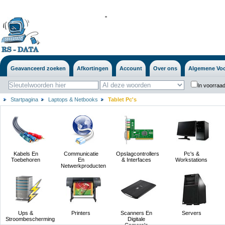
'
'
Geavanceerd zoeken
Afkortingen
Account
Over ons
Algemene Vo
In voorraad
Startpagina
Laptops & Netbooks
Tablet Pc's
Kabels En
Communicatie
Opslagcontrollers
Pc's &
Toebehoren
En
& Interfaces
Workstations
Netwerkproducten
Ups &
Printers
Scanners En
Servers
Stroombescherming
Digitale