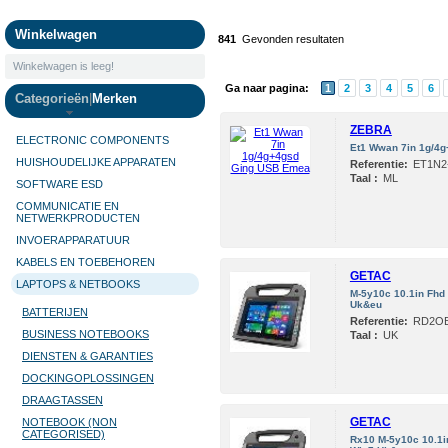
Camera's
Winkelwagen
841
Gevonden resultaten
Winkelwagen is leeg!
Ga naar pagina:
1
2
3
4
5
6
Categorieën
|
Merken
ZEBRA
ELECTRONIC COMPONENTS
Et1 Wwan 7in 1g/4
HUISHOUDELIJKE APPARATEN
Referentie:
ET1N2
Taal :
ML
SOFTWARE ESD
COMMUNICATIE EN
NETWERKPRODUCTEN
INVOERAPPARATUUR
KABELS EN TOEBEHOREN
GETAC
LAPTOPS & NETBOOKS
M-5y10c 10.1in Fh
Uk&eu
BATTERIJEN
Referentie:
RD2O
BUSINESS NOTEBOOKS
Taal :
UK
DIENSTEN & GARANTIES
DOCKINGOPLOSSINGEN
DRAAGTASSEN
GETAC
NOTEBOOK (NON
CATEGORISED)
Rx10 M-5y10c 10.1