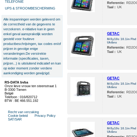
TELEFONIE
Referentie:
RD2O
Taal :
UK
UPS & STROOMBESCHERMING
Alle inspanningen werden geleverd om
de correctheid van de gegevens te
verzekeren. e-nitiative kan in geen
GETAC
enkel geval aansprakelijk worden
gesteld voor foutieve
M-5y10c 10.1in Fh
Uk&eu
productbeschrijvingen, tax codes en/of
Referentie:
RD2O
prijzen in gevolge enige
Taal :
UK
veranderingen.De verstrekte
informatie (specificaties, taxen,
prijzen...) is uitsluitend indicatief en kan
op ieder moment zonder verdere
aankondiging worden gewijzigd.
GETAC
RS-DATA bvba
M-5y10c 10.1in Fh
Onze lieve vrouw ten steenstraat 1
Uk&eu
B-3300 Tienen
Referentie:
RD2O
België
Taal :
UK
Telefoon : 016/820712
BTW : BE 466.551.192
Recht van verzaking
Cookie beleid
Privacy Policy
SAT/SAR
GETAC
M-5y10c 10.1in Fh
Uk&eu
Referentie:
RD2O