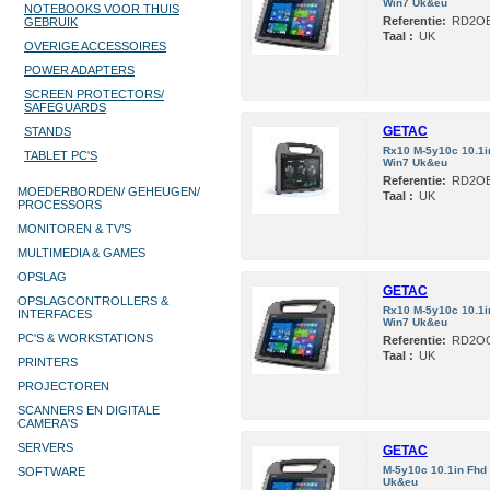
Win7 Uk&eu
NOTEBOOKS VOOR THUIS
Referentie:
RD2O
GEBRUIK
Taal :
UK
OVERIGE ACCESSOIRES
POWER ADAPTERS
SCREEN PROTECTORS/
SAFEGUARDS
GETAC
STANDS
Rx10 M-5y10c 10.1
TABLET PC'S
Win7 Uk&eu
Referentie:
RD2O
MOEDERBORDEN/ GEHEUGEN/
Taal :
UK
PROCESSORS
MONITOREN & TV’S
MULTIMEDIA & GAMES
OPSLAG
GETAC
OPSLAGCONTROLLERS &
Rx10 M-5y10c 10.1
INTERFACES
Win7 Uk&eu
PC'S & WORKSTATIONS
Referentie:
RD2O
Taal :
UK
PRINTERS
PROJECTOREN
SCANNERS EN DIGITALE
CAMERA'S
SERVERS
GETAC
M-5y10c 10.1in Fh
SOFTWARE
Uk&eu