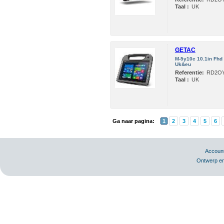
Taal :
UK
GETAC
M-5y10c 10.1in Fh
Uk&eu
Referentie:
RD2O
Taal :
UK
Ga naar pagina:
1
2
3
4
5
6
Accoun
Ontwerp en