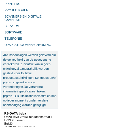
PRINTERS
PROJECTOREN
SCANNERS EN DIGITALE
CAMERA'S
SERVERS
SOFTWARE
TELEFONIE
UPS & STROOMBESCHERMING
Alle inspanningen werden geleverd om
de correctheid van de gegevens te
verzekeren. e-nitiative kan in geen
enkel geval aansprakelijk worden
gesteld voor foutieve
productbeschrijvingen, tax codes en/of
prijzen in gevolge enige
veranderingen.De verstrekte
informatie (specificaties, taxen,
prijzen...) is uitsluitend indicatief en kan
op ieder moment zonder verdere
aankondiging worden gewijzigd.
RS-DATA bvba
Onze lieve vrouw ten steenstraat 1
B-3300 Tienen
België