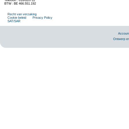
Telefoon : 016/820712
BTW : BE 466.551.192
Recht van verzaking
Cookie beleid
Privacy Policy
SAT/SAR
Accoun
Ontwerp en