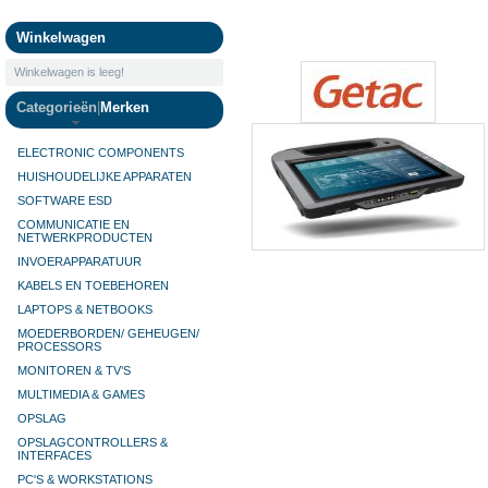
Camera's
Winkelwagen
Winkelwagen is leeg!
Categorieën
|
Merken
ELECTRONIC COMPONENTS
HUISHOUDELIJKE APPARATEN
SOFTWARE ESD
COMMUNICATIE EN
NETWERKPRODUCTEN
INVOERAPPARATUUR
KABELS EN TOEBEHOREN
LAPTOPS & NETBOOKS
MOEDERBORDEN/ GEHEUGEN/
PROCESSORS
MONITOREN & TV’S
MULTIMEDIA & GAMES
OPSLAG
OPSLAGCONTROLLERS &
INTERFACES
PC'S & WORKSTATIONS