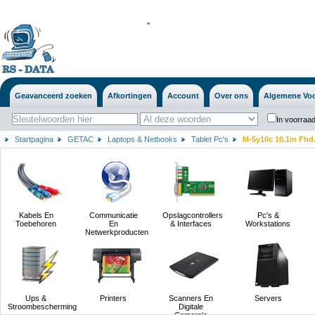
'
'
Geavanceerd zoeken
Afkortingen
Account
Over ons
Algemene Vo
In voorraad
Startpagina
GETAC
Laptops & Netbooks
Tablet Pc's
M-5y10c 10.1in Fhd.
Kabels En
Communicatie
Opslagcontrollers
Pc's &
Toebehoren
En
& Interfaces
Workstations
Netwerkproducten
Ups &
Printers
Scanners En
Servers
Stroombescherming
Digitale