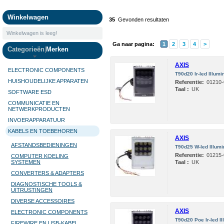
Camera's
Winkelwagen
35
Gevonden resultaten
Winkelwagen is leeg!
Ga naar pagina:
1
2
3
4
>
Categorieën
|
Merken
AXIS
ELECTRONIC COMPONENTS
T90d20 Ir-led Illumi
HUISHOUDELIJKE APPARATEN
Referentie:
01210-
Taal :
UK
SOFTWARE ESD
COMMUNICATIE EN
NETWERKPRODUCTEN
INVOERAPPARATUUR
KABELS EN TOEBEHOREN
AXIS
AFSTANDSBEDIENINGEN
T90d25 W-led Illumi
Referentie:
01215-
COMPUTER KOELING
SYSTEMEN
Taal :
UK
CONVERTERS & ADAPTERS
DIAGNOSTISCHE TOOLS &
UITRUSTINGEN
DIVERSE ACCESSOIRES
AXIS
ELECTRONIC COMPONENTS
T90d20 Poe Ir-led Il
FIREWIRE EN USB-KABEL