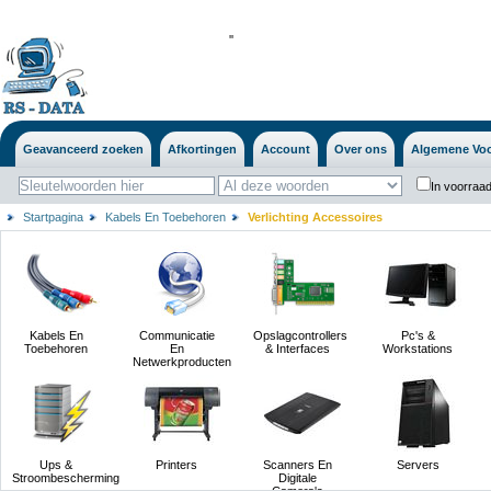
'
'
Geavanceerd zoeken
Afkortingen
Account
Over ons
Algemene Vo
In voorraad
Startpagina
Kabels En Toebehoren
Verlichting Accessoires
Kabels En
Communicatie
Opslagcontrollers
Pc's &
Toebehoren
En
& Interfaces
Workstations
Netwerkproducten
Ups &
Printers
Scanners En
Servers
Stroombescherming
Digitale