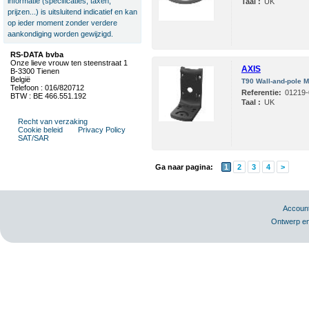
informatie (specificaties, taxen,
Taal :
UK
prijzen...) is uitsluitend indicatief en kan
op ieder moment zonder verdere
aankondiging worden gewijzigd.
RS-DATA bvba
Onze lieve vrouw ten steenstraat 1
AXIS
B-3300 Tienen
België
T90 Wall-and-pole 
Telefoon : 016/820712
Referentie:
01219-
BTW : BE 466.551.192
Taal :
UK
Recht van verzaking
Cookie beleid
Privacy Policy
SAT/SAR
Ga naar pagina:
1
2
3
4
>
Accoun
Ontwerp en