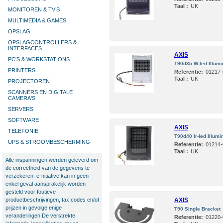
Taal :
UK
MONITOREN & TV’S
MULTIMEDIA & GAMES
OPSLAG
OPSLAGCONTROLLERS &
INTERFACES
AXIS
PC'S & WORKSTATIONS
T90d35 W-led Illumi
PRINTERS
Referentie:
01217-
Taal :
UK
PROJECTOREN
SCANNERS EN DIGITALE
CAMERA'S
SERVERS
SOFTWARE
AXIS
TELEFONIE
T90d40 Ir-led Illumi
UPS & STROOMBESCHERMING
Referentie:
01214-
Taal :
UK
Alle inspanningen werden geleverd om
de correctheid van de gegevens te
verzekeren. e-nitiative kan in geen
enkel geval aansprakelijk worden
gesteld voor foutieve
productbeschrijvingen, tax codes en/of
AXIS
prijzen in gevolge enige
T90 Single Bracket
veranderingen.De verstrekte
Referentie:
01220-