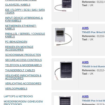
Referentie:
01211-
GLASVEZEL KABELS
Taal :
UK
IDE / FLOPPY / SCSI / SAS / SATA
/ ESATA
INPUT DEVICE UITBREIDING &
KVM-KABELS
NETWERKEN ETHERNET-
AXIS
KABELS
T90d25 Poe W-led Il
PARALLEL / SERIEEL / CONSOLE
Referentie:
01216-
KABELS
Taal :
UK
PC-BEHUIZINGEN
REKKEN EN MONTAGE
ACCESSOIRES
SCHOONMAAK PRODUCTEN
SECURE ACCESS CONTROLS
AXIS
TELEFOON & MODEMKABELS
T90d30 Ir-led Illumi
THUNDERBOLT CABLES
Referentie:
01212-
Taal :
UK
VEILIGHEID INRICHTINGEN &
ACCESSOIRES
VERLICHTING ACCESSOIRES
VERLOOPKABELS
LAPTOPS & NETBOOKS
AXIS
T90d30 Poe Ir-led Il
MOEDERBORDEN/ GEHEUGEN/
PROCESSORS
Referentie:
01213-