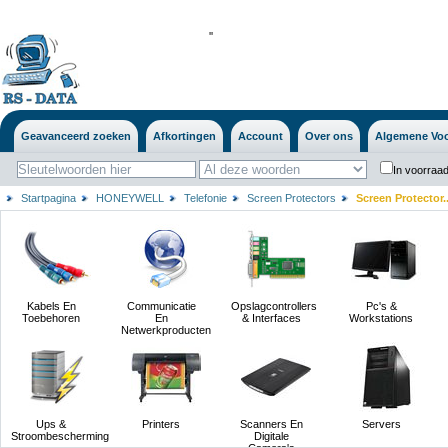
'
'
Geavanceerd zoeken
Afkortingen
Account
Over ons
Algemene Vo
In voorraad
Startpagina
HONEYWELL
Telefonie
Screen Protectors
Screen Protector..
Kabels En
Communicatie
Opslagcontrollers
Pc's &
Toebehoren
En
& Interfaces
Workstations
Netwerkproducten
Ups &
Printers
Scanners En
Servers
Stroombescherming
Digitale