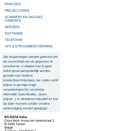
PRINTERS
PROJECTOREN
SCANNERS EN DIGITALE
CAMERA'S
SERVERS
SOFTWARE
TELEFONIE
UPS & STROOMBESCHERMING
Alle inspanningen werden geleverd om
de correctheid van de gegevens te
verzekeren. e-nitiative kan in geen
enkel geval aansprakelijk worden
gesteld voor foutieve
productbeschrijvingen, tax codes en/of
prijzen in gevolge enige
veranderingen.De verstrekte
informatie (specificaties, taxen,
prijzen...) is uitsluitend indicatief en kan
op ieder moment zonder verdere
aankondiging worden gewijzigd.
RS-DATA bvba
Onze lieve vrouw ten steenstraat 1
B-3300 Tienen
België