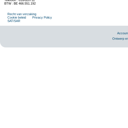
Telefoon : 016/820712
BTW : BE 466.551.192
Recht van verzaking
Cookie beleid
Privacy Policy
SAT/SAR
Accoun
Ontwerp en