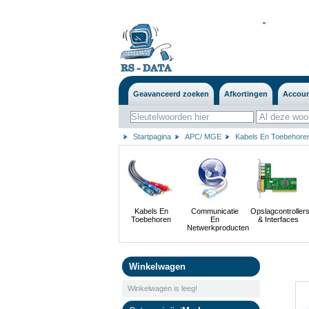
'
'
Geavanceerd zoeken
Afkortingen
Accou
Startpagina
APC/ MGE
Kabels En Toebehore
Kabels En
Communicatie
Opslagcontroller
Toebehoren
En
& Interfaces
Netwerkproducten
Winkelwagen
Winkelwagen is leeg!