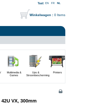
Taal:
EN
FR
NL
Winkelwagen :
0 Items
/
Multimedia &
Ups &
Printers
Scanners En
Servers
Games
Stroombescherming
Digitale
Camera's
 / 42U VX, 300mm