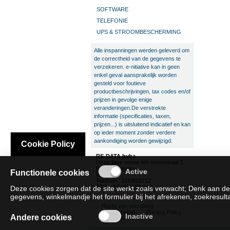
SOFTWARE
TELEFONIE
UPS & STROOMBESCHERMING
Alle inspanningen werden geleverd om
de correctheid van de gegevens te
verzekeren. e-nitiative kan in geen
enkel geval aansprakelijk worden
gesteld voor foutieve
productbeschrijvingen, tax codes en/of
prijzen in gevolge enige
veranderingen.De verstrekte
informatie (specificaties, taxen,
prijzen...) is uitsluitend indicatief en kan
op ieder moment zonder verdere
aankondiging worden gewijzigd.
Cookie Policy
RS-DATA bvba
Onze lieve vrouw ten steenstraat 1
B-3300 Tienen
Functionele cookies
België
Telefoon : 016/820712
BTW : BE 466.551.192
Deze cookies zorgen dat de site werkt zoals verwacht; Denk aan de
gegevens, winkelmandje het formulier bij het afrekenen, zoekresultat
Recht van verzaking
Cookie beleid
Privacy Policy
Andere cookies
SAT/SAR