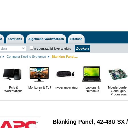
nt
Over ons
Algemene Voorwaarden
Sitemap
In voorraad bij leveranciers
n
Computer Koeling Systemen
Blanking Panel,...
s
Pc's &
Monitoren & Tv?
Invoerapparatuur
Laptops &
Moederborden
Workstations
s
Netbooks
Geheugen/
Processors
Blanking Panel, 42-48U SX