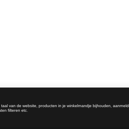
 taal van de website, producten in je winkelmandje bijhouden, aanmel
en filteren etc.