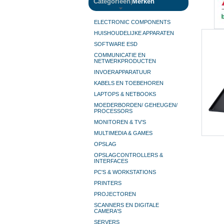
Categorieën
|
Merken
ELECTRONIC COMPONENTS
HUISHOUDELIJKE APPARATEN
SOFTWARE ESD
COMMUNICATIE EN
NETWERKPRODUCTEN
INVOERAPPARATUUR
KABELS EN TOEBEHOREN
LAPTOPS & NETBOOKS
MOEDERBORDEN/ GEHEUGEN/
PROCESSORS
MONITOREN & TV’S
MULTIMEDIA & GAMES
OPSLAG
OPSLAGCONTROLLERS &
INTERFACES
PC'S & WORKSTATIONS
PRINTERS
PROJECTOREN
SCANNERS EN DIGITALE
CAMERA'S
SERVERS