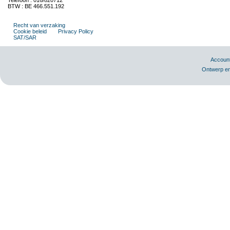
Telefoon : 016/820712
BTW : BE 466.551.192
Recht van verzaking
Cookie beleid
Privacy Policy
SAT/SAR
Accoun
Ontwerp en