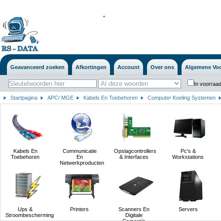
'
'
Geavanceerd zoeken
Afkortingen
Account
Over ons
Algemene Vo
In voorraad
Startpagina
APC/ MGE
Kabels En Toebehoren
Computer Koeling Systemen
Kabels En
Communicatie
Opslagcontrollers
Pc's &
Toebehoren
En
& Interfaces
Workstations
Netwerkproducten
Ups &
Printers
Scanners En
Servers
Stroombescherming
Digitale