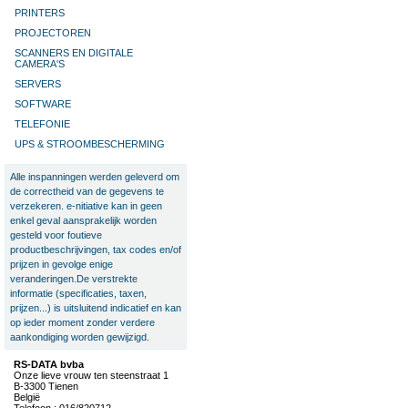
PRINTERS
PROJECTOREN
SCANNERS EN DIGITALE
CAMERA'S
SERVERS
SOFTWARE
TELEFONIE
UPS & STROOMBESCHERMING
Alle inspanningen werden geleverd om
de correctheid van de gegevens te
verzekeren. e-nitiative kan in geen
enkel geval aansprakelijk worden
gesteld voor foutieve
productbeschrijvingen, tax codes en/of
prijzen in gevolge enige
veranderingen.De verstrekte
informatie (specificaties, taxen,
prijzen...) is uitsluitend indicatief en kan
op ieder moment zonder verdere
aankondiging worden gewijzigd.
RS-DATA bvba
Onze lieve vrouw ten steenstraat 1
B-3300 Tienen
België