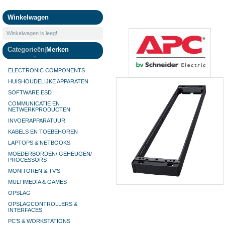
Camera's
Winkelwagen
Winkelwagen is leeg!
Categorieën
|
Merken
ELECTRONIC COMPONENTS
HUISHOUDELIJKE APPARATEN
SOFTWARE ESD
COMMUNICATIE EN
NETWERKPRODUCTEN
INVOERAPPARATUUR
KABELS EN TOEBEHOREN
LAPTOPS & NETBOOKS
MOEDERBORDEN/ GEHEUGEN/
PROCESSORS
MONITOREN & TV’S
MULTIMEDIA & GAMES
OPSLAG
OPSLAGCONTROLLERS &
INTERFACES
PC'S & WORKSTATIONS