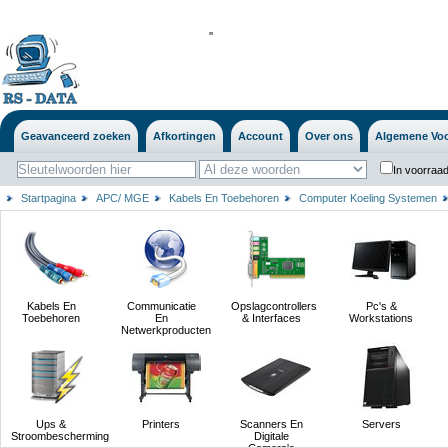
'
'
Geavanceerd zoeken
Afkortingen
Account
Over ons
Algemene Vo
In voorraad
Startpagina
APC/ MGE
Kabels En Toebehoren
Computer Koeling Systemen
Kabels En
Communicatie
Opslagcontrollers
Pc's &
Toebehoren
En
& Interfaces
Workstations
Netwerkproducten
Ups &
Printers
Scanners En
Servers
Stroombescherming
Digitale