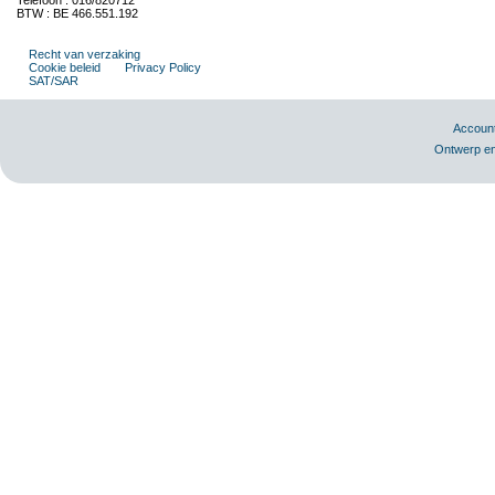
Telefoon : 016/820712
BTW : BE 466.551.192
Recht van verzaking
Cookie beleid
Privacy Policy
SAT/SAR
Accoun
Ontwerp en