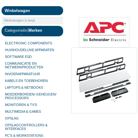
Camera's
Winkelwagen
Winkelwagen is leeg!
Categorieën
|
Merken
ELECTRONIC COMPONENTS
HUISHOUDELIJKE APPARATEN
SOFTWARE ESD
COMMUNICATIE EN
NETWERKPRODUCTEN
INVOERAPPARATUUR
KABELS EN TOEBEHOREN
LAPTOPS & NETBOOKS
MOEDERBORDEN/ GEHEUGEN/
PROCESSORS
MONITOREN & TV’S
MULTIMEDIA & GAMES
OPSLAG
OPSLAGCONTROLLERS &
INTERFACES
PC'S & WORKSTATIONS