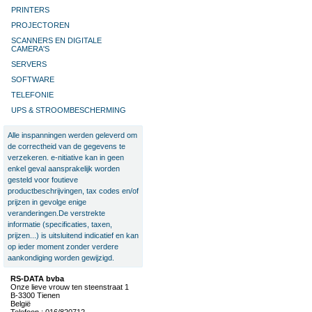
PRINTERS
PROJECTOREN
SCANNERS EN DIGITALE
CAMERA'S
SERVERS
SOFTWARE
TELEFONIE
UPS & STROOMBESCHERMING
Alle inspanningen werden geleverd om
de correctheid van de gegevens te
verzekeren. e-nitiative kan in geen
enkel geval aansprakelijk worden
gesteld voor foutieve
productbeschrijvingen, tax codes en/of
prijzen in gevolge enige
veranderingen.De verstrekte
informatie (specificaties, taxen,
prijzen...) is uitsluitend indicatief en kan
op ieder moment zonder verdere
aankondiging worden gewijzigd.
RS-DATA bvba
Onze lieve vrouw ten steenstraat 1
B-3300 Tienen
België