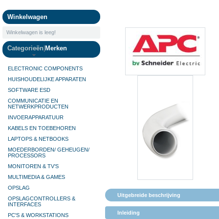
Camera's
Winkelwagen
Winkelwagen is leeg!
Categorieën
|
Merken
ELECTRONIC COMPONENTS
HUISHOUDELIJKE APPARATEN
SOFTWARE ESD
COMMUNICATIE EN
NETWERKPRODUCTEN
INVOERAPPARATUUR
KABELS EN TOEBEHOREN
LAPTOPS & NETBOOKS
MOEDERBORDEN/ GEHEUGEN/
PROCESSORS
MONITOREN & TV’S
MULTIMEDIA & GAMES
OPSLAG
Uitgebreide beschrijving
OPSLAGCONTROLLERS &
INTERFACES
Inleiding
PC'S & WORKSTATIONS