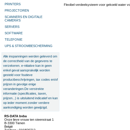
PRINTERS
Flexibel verdeelsysteem voor gekoeld water v
PROJECTOREN
SCANNERS EN DIGITALE
CAMERA'S
SERVERS
SOFTWARE
TELEFONIE
UPS & STROOMBESCHERMING
Alle inspanningen werden geleverd om
de correctheid van de gegevens te
verzekeren. e-nitiative kan in geen
enkel geval aansprakelijk worden
gesteld voor foutieve
productbeschrijvingen, tax codes en/of
prijzen in gevolge enige
veranderingen.De verstrekte
informatie (specificaties, taxen,
prijzen...) is uitsluitend indicatief en kan
op ieder moment zonder verdere
aankondiging worden gewijzigd.
RS-DATA bvba
Onze lieve vrouw ten steenstraat 1
B-3300 Tienen
België