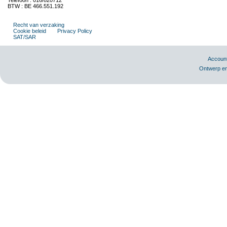
Telefoon : 016/820712
BTW : BE 466.551.192
Recht van verzaking
Cookie beleid
Privacy Policy
SAT/SAR
Accoun
Ontwerp en