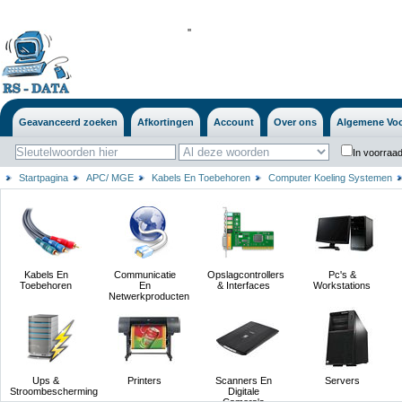
'
'
Geavanceerd zoeken
Afkortingen
Account
Over ons
Algemene Vo
In voorraad
Startpagina
APC/ MGE
Kabels En Toebehoren
Computer Koeling Systemen
Kabels En
Communicatie
Opslagcontrollers
Pc's &
Toebehoren
En
& Interfaces
Workstations
Netwerkproducten
Ups &
Printers
Scanners En
Servers
Stroombescherming
Digitale