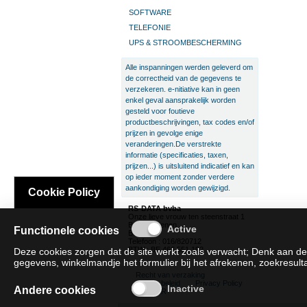
SOFTWARE
TELEFONIE
UPS & STROOMBESCHERMING
Alle inspanningen werden geleverd om
de correctheid van de gegevens te
verzekeren. e-nitiative kan in geen
enkel geval aansprakelijk worden
gesteld voor foutieve
productbeschrijvingen, tax codes en/of
prijzen in gevolge enige
veranderingen.De verstrekte
informatie (specificaties, taxen,
prijzen...) is uitsluitend indicatief en kan
op ieder moment zonder verdere
aankondiging worden gewijzigd.
Cookie Policy
RS-DATA bvba
Onze lieve vrouw ten steenstraat 1
B-3300 Tienen
Functionele cookies
België
Telefoon : 016/820712
BTW : BE 466.551.192
Deze cookies zorgen dat de site werkt zoals verwacht; Denk aan de
gegevens, winkelmandje het formulier bij het afrekenen, zoekresultat
Recht van verzaking
Cookie beleid
Privacy Policy
Andere cookies
SAT/SAR