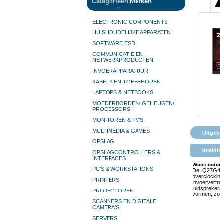
Categorieën
|
Merken
ELECTRONIC COMPONENTS
HUISHOUDELIJKE APPARATEN
SOFTWARE ESD
COMMUNICATIE EN
NETWERKPRODUCTEN
INVOERAPPARATUUR
KABELS EN TOEBEHOREN
LAPTOPS & NETBOOKS
MOEDERBORDEN/ GEHEUGEN/
PROCESSORS
MONITOREN & TV’S
MULTIMEDIA & GAMES
Uitgeb
OPSLAG
Inleidi
OPSLAGCONTROLLERS &
INTERFACES
Wees iede
PC'S & WORKSTATIONS
De Q27G4ZR
overclocki
PRINTERS
invoervert
luidspreke
PROJECTOREN
vormen, zow
SCANNERS EN DIGITALE
CAMERA'S
SERVERS