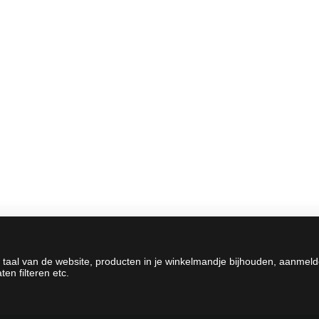
 taal van de website, producten in je winkelmandje bijhouden, aanmel
en filteren etc.