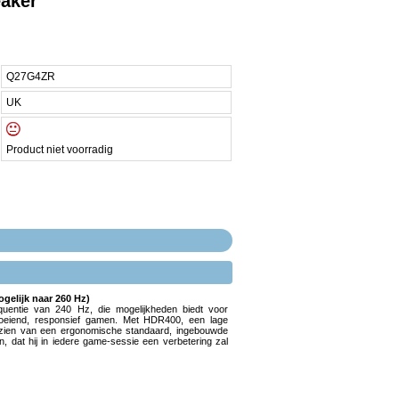
aker
Q27G4ZR
UK
Product niet voorradig
elijk naar 260 Hz)
uentie van 240 Hz, die mogelijkheden biedt voor
loeiend, responsief gamen. Met HDR400, een lage
oorzien van een ergonomische standaard, ingebouwde
 dat hij in iedere game-sessie een verbetering zal