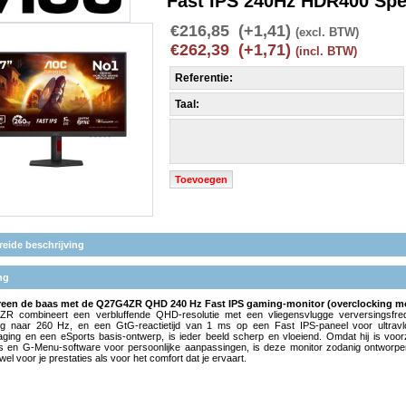
Fast IPS 240Hz HDR400 Spe
€216,85 (+1,41)
(excl. BTW)
€262,39 (+1,71)
(incl. BTW)
Referentie:
Taal:
Toevoegen
reide beschrijving
ng
reen de baas met de Q27G4ZR QHD 240 Hz Fast IPS gaming-monitor (overclocking mog
 combineert een verbluffende QHD-resolutie met een vliegensvlugge verversingsfreq
ng naar 260 Hz, en een GtG-reactietijd van 1 ms op een Fast IPS-paneel voor ultrav
raging en een eSports basis-ontwerp, is ieder beeld scherp en vloeiend. Omdat hij is v
rs en G-Menu-software voor persoonlijke aanpassingen, is deze monitor zodanig ontworpen,
el voor je prestaties als voor het comfort dat je ervaart.