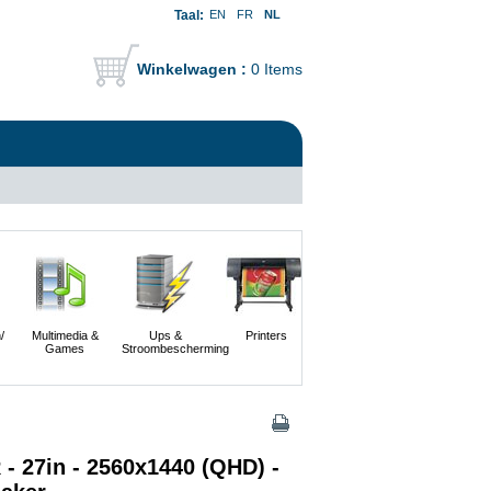
Taal:
EN
FR
NL
Winkelwagen :
0 Items
/
Multimedia &
Ups &
Printers
Scanners En
Servers
Games
Stroombescherming
Digitale
Camera's
- 27in - 2560x1440 (QHD) -