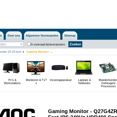
nt
Over ons
Algemene Voorwaarden
Sitemap
In voorraad bij leveranciers
nitor 20-29 inch
Gaming Monitor -...
s
Pc's &
Monitoren & Tv?
Invoerapparatuur
Laptops &
Moederborden
Workstations
s
Netbooks
Geheugen/
Processors
Gaming Monitor - Q27G4ZR 