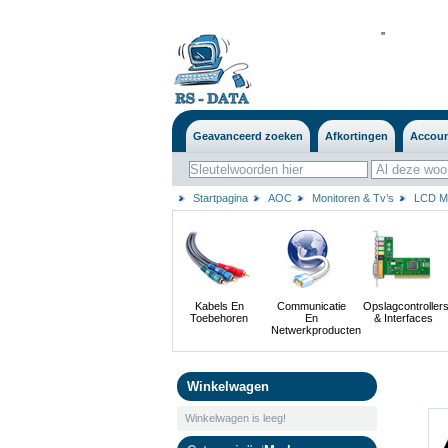
'
'
Geavanceerd zoeken
Afkortingen
Accou
Startpagina
AOC
Monitoren & Tv’s
LCD Mo
Kabels En
Communicatie
Opslagcontroller
Toebehoren
En
& Interfaces
Netwerkproducten
Winkelwagen
Winkelwagen is leeg!