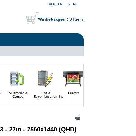
Taal:
EN
FR
NL
Winkelwagen :
0 Items
/
Multimedia &
Ups &
Printers
Scanners En
Servers
Games
Stroombescherming
Digitale
Camera's
 - 27in - 2560x1440 (QHD)