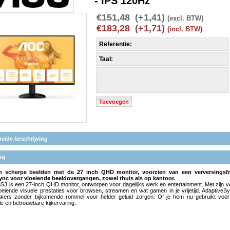
- IPS 120Hz
€151,48 (+1,41)
(excl. BTW)
€183,28 (+1,71)
(incl. BTW)
Referentie:
Taal:
Toevoegen
reide beschrijving
ng
n scherpe beelden met de 27 inch QHD monitor, voorzien van een verversings
nc voor vloeiende beeldovergangen, zowel thuis als op kantoor.
3 is een 27-inch QHD monitor, ontworpen voor dagelijks werk en entertainment. Met zijn
vloeiende visuele prestaties voor browsen, streamen en wat gamen in je vrijetijd. AdaptiveS
ers zonder bijkomende rommel voor helder geluid zorgen. Of je hem nu gebruikt voor 
e en betrouwbare kijkervaring.