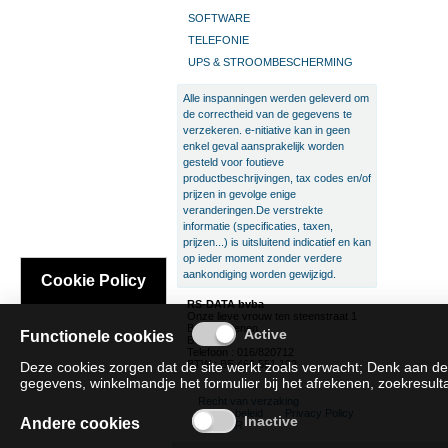
SOFTWARE
TELEFONIE
UPS & STROOMBESCHERMING
Alle inspanningen werden geleverd om
de correctheid van de gegevens te
verzekeren. e-nitiative kan in geen
enkel geval aansprakelijk worden
gesteld voor foutieve
productbeschrijvingen, tax codes en/of
prijzen in gevolge enige
veranderingen.De verstrekte
informatie (specificaties, taxen,
prijzen...) is uitsluitend indicatief en kan
op ieder moment zonder verdere
aankondiging worden gewijzigd.
Cookie Policy
RS-DATA bvba
Onze lieve vrouw ten steenstraat 1
B-3300 Tienen
Functionele cookies
België
Telefoon : 016/820712
BTW : BE 466.551.192
Deze cookies zorgen dat de site werkt zoals verwacht; Denk aan de
gegevens, winkelmandje het formulier bij het afrekenen, zoekresultat
Recht van verzaking
Cookie beleid
Privacy Policy
Andere cookies
SAT/SAR