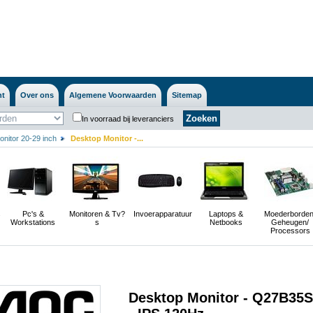
nt
Over ons
Algemene Voorwaarden
Sitemap
In voorraad bij leveranciers
nitor 20-29 inch
Desktop Monitor -...
s
Pc's &
Monitoren & Tv?
Invoerapparatuur
Laptops &
Moederborden
Workstations
s
Netbooks
Geheugen/
Processors
Desktop Monitor - Q27B35S3