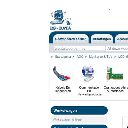
'
'
Geavanceerd zoeken
Afkortingen
Accou
Startpagina
AOC
Monitoren & Tv’s
LCD Mo
Kabels En
Communicatie
Opslagcontroller
Toebehoren
En
& Interfaces
Netwerkproducten
Winkelwagen
Winkelwagen is leeg!