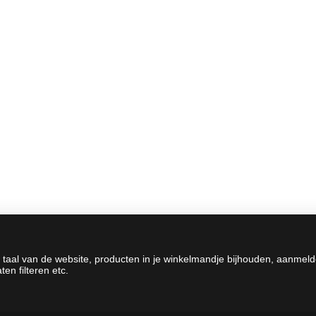
 taal van de website, producten in je winkelmandje bijhouden, aanmel
en filteren etc.