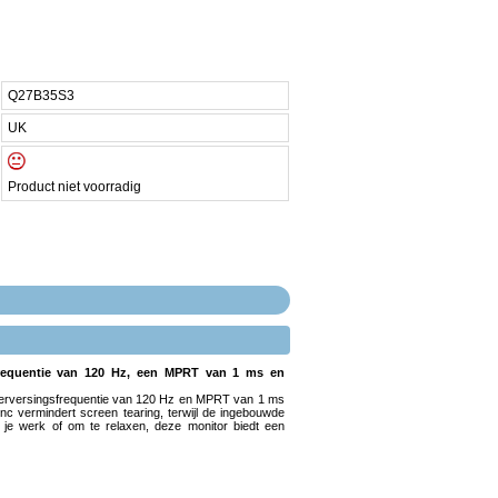
Q27B35S3
UK
Product niet voorradig
frequentie van 120 Hz, een MPRT van 1 ms en
 verversingsfrequentie van 120 Hz en MPRT van 1 ms
ync vermindert screen tearing, terwijl de ingebouwde
je werk of om te relaxen, deze monitor biedt een