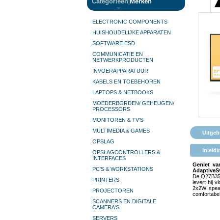
Categorieën
|
Merken
ELECTRONIC COMPONENTS
HUISHOUDELIJKE APPARATEN
SOFTWARE ESD
COMMUNICATIE EN
NETWERKPRODUCTEN
INVOERAPPARATUUR
KABELS EN TOEBEHOREN
LAPTOPS & NETBOOKS
MOEDERBORDEN/ GEHEUGEN/
PROCESSORS
MONITOREN & TV’S
MULTIMEDIA & GAMES
Uitgeb
OPSLAG
Inleidi
OPSLAGCONTROLLERS &
INTERFACES
Geniet va
PC'S & WORKSTATIONS
AdaptiveSy
De Q27B35S
PRINTERS
levert hij 
2x2W speak
PROJECTOREN
comfortabel
SCANNERS EN DIGITALE
CAMERA'S
SERVERS