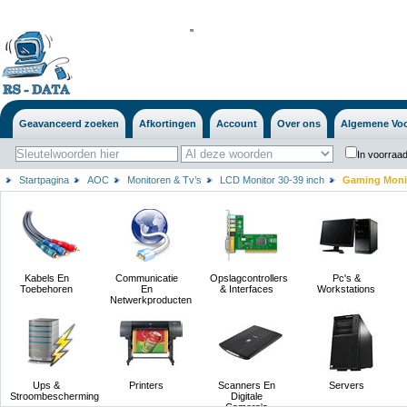
'
'
Geavanceerd zoeken
Afkortingen
Account
Over ons
Algemene Vo
In voorraad
Startpagina
AOC
Monitoren & Tv’s
LCD Monitor 30-39 inch
Gaming Monito
Kabels En
Communicatie
Opslagcontrollers
Pc's &
Toebehoren
En
& Interfaces
Workstations
Netwerkproducten
Ups &
Printers
Scanners En
Servers
Stroombescherming
Digitale