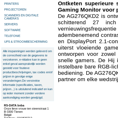
Ontketen superieur
PRINTERS
Gaming Monitor voor p
PROJECTOREN
De AG276QKD2 is ontwor
SCANNERS EN DIGITALE
CAMERA'S
schitterend 27 in
SERVERS
vernieuwingsfreque
SOFTWARE
adembenemend contrast
TELEFONIE
en DisplayPort 2.1-con
UPS & STROOMBESCHERMING
uiterst vloeiende game
Alle inspanningen werden geleverd om
ontworpen voor zowel c
de correctheid van de gegevens te
snelle gamers. De Hij 
verzekeren. e-nitiative kan in geen
enkel geval aansprakelijk worden
instelbare bare RGB-lic
gesteld voor foutieve
bediening. De AG276QKD
productbeschrijvingen, tax codes en/of
prijzen in gevolge enige
partner om elke wedstri
veranderingen.De verstrekte
informatie (specificaties, taxen,
prijzen...) is uitsluitend indicatief en kan
op ieder moment zonder verdere
aankondiging worden gewijzigd.
RS-DATA bvba
Onze lieve vrouw ten steenstraat 1
B-3300 Tienen
België