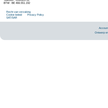
Telefoon : 016/820712
BTW : BE 466.551.192
Recht van verzaking
Cookie beleid
Privacy Policy
SAT/SAR
Accoun
Ontwerp en