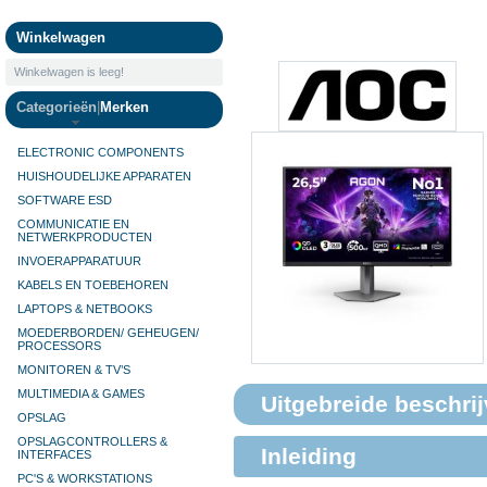
Camera's
Winkelwagen
Winkelwagen is leeg!
Categorieën
|
Merken
ELECTRONIC COMPONENTS
HUISHOUDELIJKE APPARATEN
SOFTWARE ESD
COMMUNICATIE EN
NETWERKPRODUCTEN
INVOERAPPARATUUR
KABELS EN TOEBEHOREN
LAPTOPS & NETBOOKS
MOEDERBORDEN/ GEHEUGEN/
PROCESSORS
MONITOREN & TV’S
MULTIMEDIA & GAMES
Uitgebreide beschrij
OPSLAG
OPSLAGCONTROLLERS &
Inleiding
INTERFACES
PC'S & WORKSTATIONS