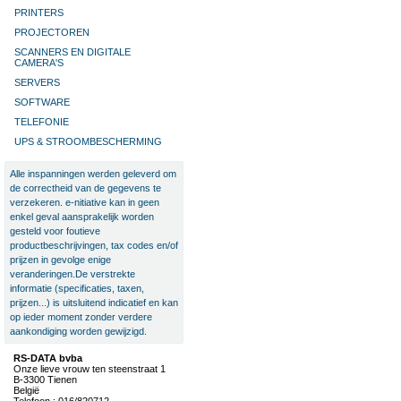
PRINTERS
PROJECTOREN
SCANNERS EN DIGITALE
CAMERA'S
SERVERS
SOFTWARE
TELEFONIE
UPS & STROOMBESCHERMING
Alle inspanningen werden geleverd om
de correctheid van de gegevens te
verzekeren. e-nitiative kan in geen
enkel geval aansprakelijk worden
gesteld voor foutieve
productbeschrijvingen, tax codes en/of
prijzen in gevolge enige
veranderingen.De verstrekte
informatie (specificaties, taxen,
prijzen...) is uitsluitend indicatief en kan
op ieder moment zonder verdere
aankondiging worden gewijzigd.
RS-DATA bvba
Onze lieve vrouw ten steenstraat 1
B-3300 Tienen
België