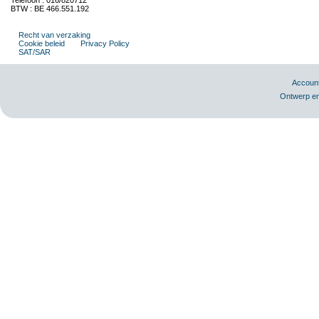
Telefoon : 016/820712
BTW : BE 466.551.192
Recht van verzaking
Cookie beleid
Privacy Policy
SAT/SAR
Accoun
Ontwerp en