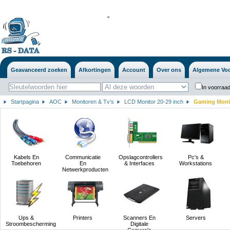
'
'
Geavanceerd zoeken
Afkortingen
Account
Over ons
Algemene Vo
In voorraad
Startpagina
AOC
Monitoren & Tv’s
LCD Monitor 20-29 inch
Gaming Monito
Kabels En
Communicatie
Opslagcontrollers
Pc's &
Toebehoren
En
& Interfaces
Workstations
Netwerkproducten
Ups &
Printers
Scanners En
Servers
Stroombescherming
Digitale