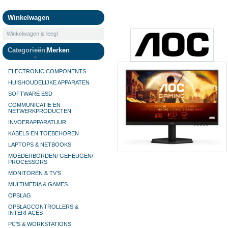
Camera's
Winkelwagen
Winkelwagen is leeg!
Categorieën
|
Merken
ELECTRONIC COMPONENTS
HUISHOUDELIJKE APPARATEN
SOFTWARE ESD
COMMUNICATIE EN
NETWERKPRODUCTEN
INVOERAPPARATUUR
KABELS EN TOEBEHOREN
LAPTOPS & NETBOOKS
MOEDERBORDEN/ GEHEUGEN/
PROCESSORS
MONITOREN & TV’S
MULTIMEDIA & GAMES
OPSLAG
OPSLAGCONTROLLERS &
INTERFACES
PC'S & WORKSTATIONS