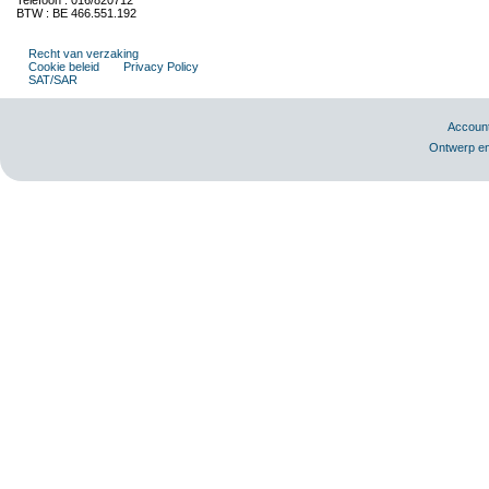
Telefoon : 016/820712
BTW : BE 466.551.192
Recht van verzaking
Cookie beleid
Privacy Policy
SAT/SAR
Accoun
Ontwerp en