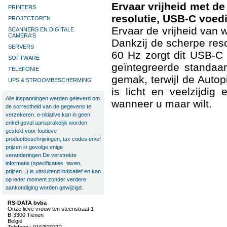
Ervaar vrijheid met d
PRINTERS
resolutie, USB-C voed
PROJECTOREN
Ervaar de vrijheid van
SCANNERS EN DIGITALE
CAMERA'S
Dankzij de scherpe res
SERVERS
60 Hz zorgt dit USB-C
SOFTWARE
geïntegreerde standaar
TELEFONIE
gemak, terwijl de Autop
UPS & STROOMBESCHERMING
is licht en veelzijdig
Alle inspanningen werden geleverd om
wanneer u maar wilt.
de correctheid van de gegevens te
verzekeren. e-nitiative kan in geen
enkel geval aansprakelijk worden
gesteld voor foutieve
productbeschrijvingen, tax codes en/of
prijzen in gevolge enige
veranderingen.De verstrekte
informatie (specificaties, taxen,
prijzen...) is uitsluitend indicatief en kan
op ieder moment zonder verdere
aankondiging worden gewijzigd.
RS-DATA bvba
Onze lieve vrouw ten steenstraat 1
B-3300 Tienen
België