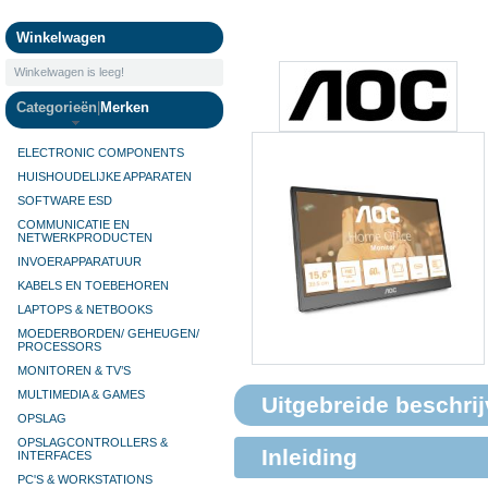
Camera's
Winkelwagen
Winkelwagen is leeg!
Categorieën
|
Merken
ELECTRONIC COMPONENTS
HUISHOUDELIJKE APPARATEN
SOFTWARE ESD
COMMUNICATIE EN
NETWERKPRODUCTEN
INVOERAPPARATUUR
KABELS EN TOEBEHOREN
LAPTOPS & NETBOOKS
MOEDERBORDEN/ GEHEUGEN/
PROCESSORS
MONITOREN & TV’S
MULTIMEDIA & GAMES
Uitgebreide beschrij
OPSLAG
OPSLAGCONTROLLERS &
Inleiding
INTERFACES
PC'S & WORKSTATIONS