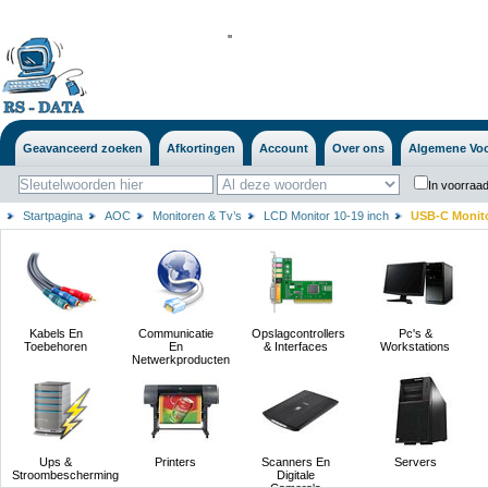
'
'
Geavanceerd zoeken
Afkortingen
Account
Over ons
Algemene Vo
In voorraad
Startpagina
AOC
Monitoren & Tv’s
LCD Monitor 10-19 inch
USB-C Monitor
Kabels En
Communicatie
Opslagcontrollers
Pc's &
Toebehoren
En
& Interfaces
Workstations
Netwerkproducten
Ups &
Printers
Scanners En
Servers
Stroombescherming
Digitale