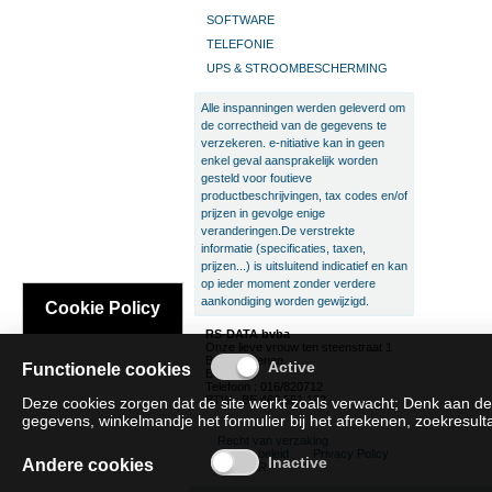
SOFTWARE
TELEFONIE
UPS & STROOMBESCHERMING
Alle inspanningen werden geleverd om
de correctheid van de gegevens te
verzekeren. e-nitiative kan in geen
enkel geval aansprakelijk worden
gesteld voor foutieve
productbeschrijvingen, tax codes en/of
prijzen in gevolge enige
veranderingen.De verstrekte
informatie (specificaties, taxen,
prijzen...) is uitsluitend indicatief en kan
op ieder moment zonder verdere
aankondiging worden gewijzigd.
Cookie Policy
RS-DATA bvba
Onze lieve vrouw ten steenstraat 1
B-3300 Tienen
Functionele cookies
België
Telefoon : 016/820712
BTW : BE 466.551.192
Deze cookies zorgen dat de site werkt zoals verwacht; Denk aan de
gegevens, winkelmandje het formulier bij het afrekenen, zoekresultat
Recht van verzaking
Cookie beleid
Privacy Policy
Andere cookies
SAT/SAR