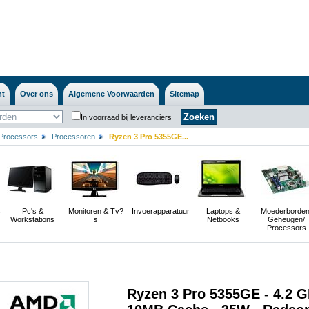
nt
Over ons
Algemene Voorwaarden
Sitemap
In voorraad bij leveranciers
Processors
Processoren
Ryzen 3 Pro 5355GE...
s
Pc's &
Monitoren & Tv?
Invoerapparatuur
Laptops &
Moederborden
Workstations
s
Netbooks
Geheugen/
Processors
Ryzen 3 Pro 5355GE - 4.2 G