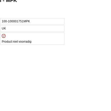
n - MPK
100-100001751MPK
UK
Product niet voorradig