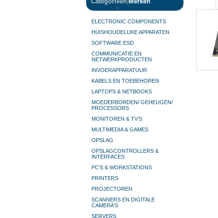
Categorieën
|
Merken
ELECTRONIC COMPONENTS
HUISHOUDELIJKE APPARATEN
SOFTWARE ESD
COMMUNICATIE EN
NETWERKPRODUCTEN
INVOERAPPARATUUR
KABELS EN TOEBEHOREN
LAPTOPS & NETBOOKS
MOEDERBORDEN/ GEHEUGEN/
PROCESSORS
MONITOREN & TV’S
MULTIMEDIA & GAMES
OPSLAG
OPSLAGCONTROLLERS &
INTERFACES
PC'S & WORKSTATIONS
PRINTERS
PROJECTOREN
SCANNERS EN DIGITALE
CAMERA'S
SERVERS