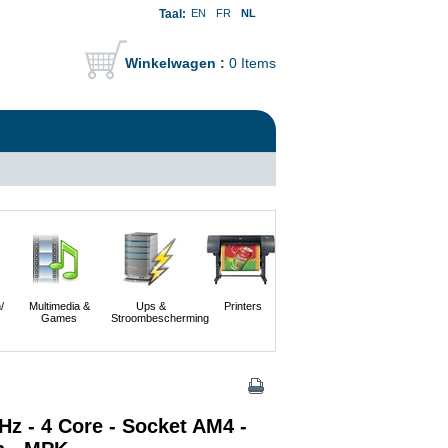
Taal:
EN
FR
NL
Winkelwagen :
0 Items
/
Multimedia &
Ups &
Printers
Scanners En
Servers
Games
Stroombescherming
Digitale
Camera's
Hz - 4 Core - Socket AM4 -