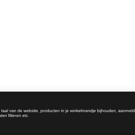
 taal van de website, producten in je winkelmandje bijhouden, aanmel
en filteren etc.