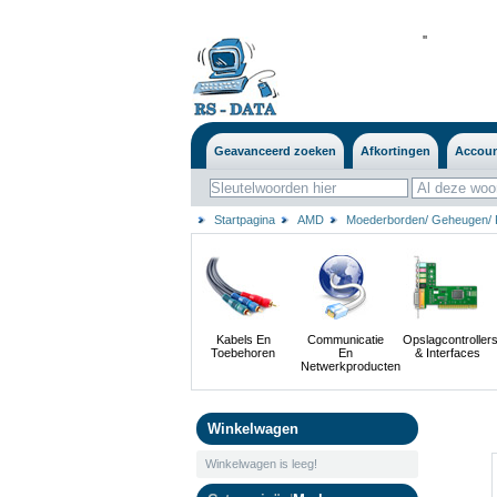
'
'
Geavanceerd zoeken
Afkortingen
Accou
Startpagina
AMD
Moederborden/ Geheugen/ 
Kabels En
Communicatie
Opslagcontroller
Toebehoren
En
& Interfaces
Netwerkproducten
Winkelwagen
Winkelwagen is leeg!