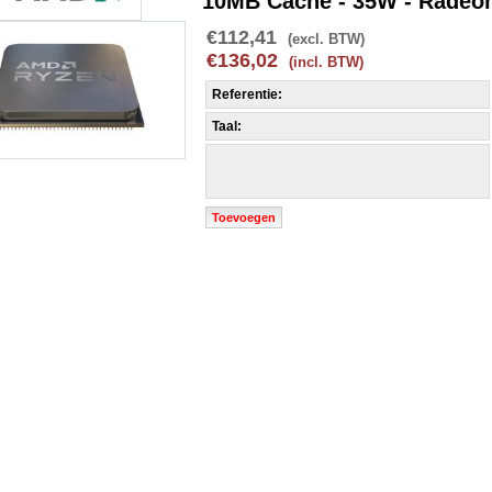
10MB Cache - 35W - Radeo
€112,41
(excl. BTW)
€136,02
(incl. BTW)
Referentie:
Taal:
Toevoegen