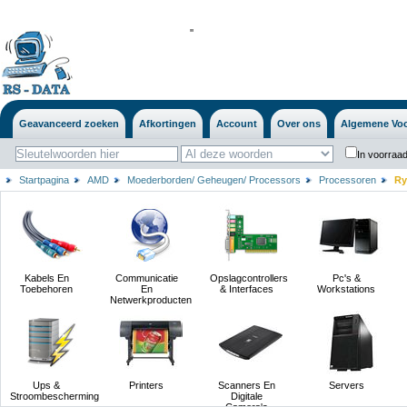
'
'
Geavanceerd zoeken
Afkortingen
Account
Over ons
Algemene Vo
In voorraad
Startpagina
AMD
Moederborden/ Geheugen/ Processors
Processoren
Ry
Kabels En
Communicatie
Opslagcontrollers
Pc's &
Toebehoren
En
& Interfaces
Workstations
Netwerkproducten
Ups &
Printers
Scanners En
Servers
Stroombescherming
Digitale