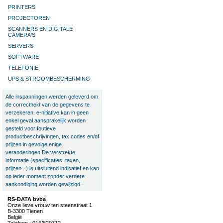
PRINTERS
PROJECTOREN
SCANNERS EN DIGITALE
CAMERA'S
SERVERS
SOFTWARE
TELEFONIE
UPS & STROOMBESCHERMING
Alle inspanningen werden geleverd om
de correctheid van de gegevens te
verzekeren. e-nitiative kan in geen
enkel geval aansprakelijk worden
gesteld voor foutieve
productbeschrijvingen, tax codes en/of
prijzen in gevolge enige
veranderingen.De verstrekte
informatie (specificaties, taxen,
prijzen...) is uitsluitend indicatief en kan
op ieder moment zonder verdere
aankondiging worden gewijzigd.
RS-DATA bvba
Onze lieve vrouw ten steenstraat 1
B-3300 Tienen
België