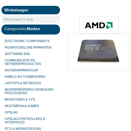
Camera's
Winkelwagen
Winkelwagen is leeg!
Categorieën
|
Merken
ELECTRONIC COMPONENTS
HUISHOUDELIJKE APPARATEN
SOFTWARE ESD
COMMUNICATIE EN
NETWERKPRODUCTEN
INVOERAPPARATUUR
KABELS EN TOEBEHOREN
LAPTOPS & NETBOOKS
MOEDERBORDEN/ GEHEUGEN/
PROCESSORS
MONITOREN & TV’S
MULTIMEDIA & GAMES
OPSLAG
OPSLAGCONTROLLERS &
INTERFACES
PC'S & WORKSTATIONS