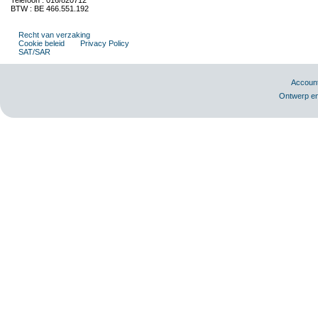
Telefoon : 016/820712
BTW : BE 466.551.192
Recht van verzaking
Cookie beleid
Privacy Policy
SAT/SAR
Accoun
Ontwerp en