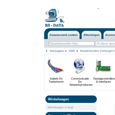
'
'
Geavanceerd zoeken
Afkortingen
Accou
Startpagina
AMD
Moederborden/ Geheugen/ 
Kabels En
Communicatie
Opslagcontroller
Toebehoren
En
& Interfaces
Netwerkproducten
Winkelwagen
Winkelwagen is leeg!