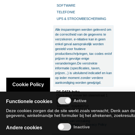
SOFTWARE
TELEFONIE
UPS & STROOMBESCHERMING
Alle inspanningen werden geleverd om
de correctheid van de gegevens te
verzekeren. e-nitiative kan in geen
enkel geval aansprakelijk worden
gesteld voor foutieve
productbeschrijvingen, tax codes en/of
prijzen in gevolge enige
veranderingen.De verstrekte
informatie (specificaties, taxen,
prijzen...) is uitsluitend indicatief en kan
op ieder moment zonder verdere
aankondiging worden gewijzigd.
Cookie Policy
RS-DATA bvba
Onze lieve vrouw ten steenstraat 1
B-3300 Tienen
Functionele cookies
België
Telefoon : 016/820712
BTW : BE 466.551.192
Deze cookies zorgen dat de site werkt zoals verwacht; Denk aan de
gegevens, winkelmandje het formulier bij het afrekenen, zoekresultat
Recht van verzaking
Cookie beleid
Privacy Policy
Andere cookies
SAT/SAR