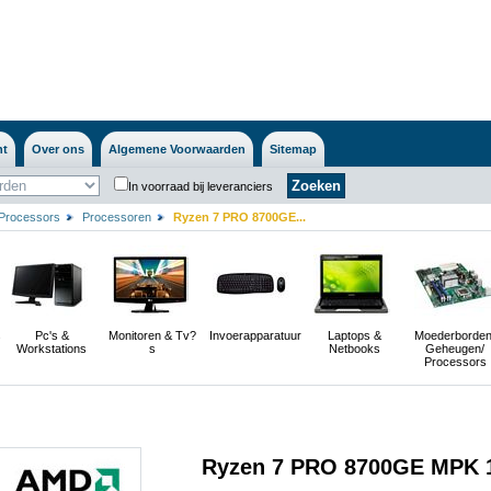
nt
Over ons
Algemene Voorwaarden
Sitemap
In voorraad bij leveranciers
Processors
Processoren
Ryzen 7 PRO 8700GE...
s
Pc's &
Monitoren & Tv?
Invoerapparatuur
Laptops &
Moederborden
Workstations
s
Netbooks
Geheugen/
Processors
Ryzen 7 PRO 8700GE MPK 1