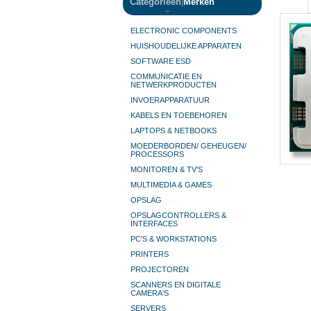
Categorieën
|
Merken
ELECTRONIC COMPONENTS
HUISHOUDELIJKE APPARATEN
SOFTWARE ESD
COMMUNICATIE EN
NETWERKPRODUCTEN
INVOERAPPARATUUR
KABELS EN TOEBEHOREN
LAPTOPS & NETBOOKS
MOEDERBORDEN/ GEHEUGEN/
PROCESSORS
MONITOREN & TV’S
MULTIMEDIA & GAMES
OPSLAG
OPSLAGCONTROLLERS &
INTERFACES
PC'S & WORKSTATIONS
PRINTERS
PROJECTOREN
SCANNERS EN DIGITALE
CAMERA'S
SERVERS