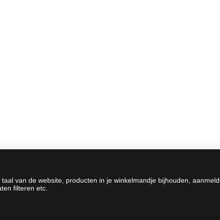
 taal van de website, producten in je winkelmandje bijhouden, aanmel
en filteren etc.