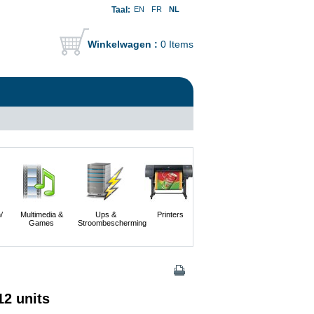
Taal:
EN
FR
NL
Winkelwagen :
0 Items
/
Multimedia &
Ups &
Printers
Scanners En
Servers
Games
Stroombescherming
Digitale
Camera's
2 units