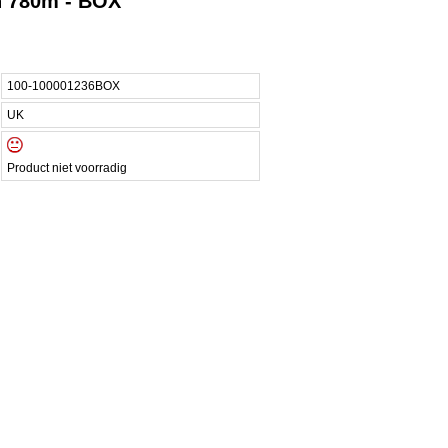
n 780m - BOX
100-100001236BOX
UK
Product niet voorradig