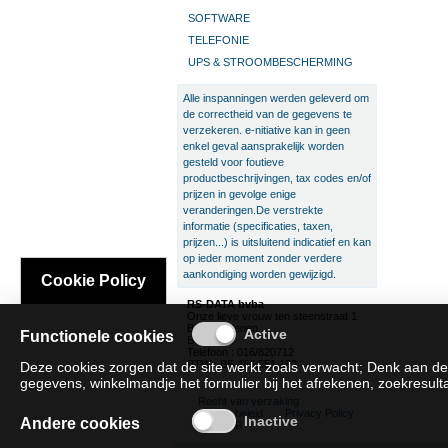
SOFTWARE
TELEFONIE
UPS & STROOMBESCHERMING
Alle inspanningen werden geleverd om
de correctheid van de gegevens te
verzekeren. e-nitiative kan in geen
enkel geval aansprakelijk worden
gesteld voor foutieve
productbeschrijvingen, tax codes en/of
prijzen in gevolge enige
veranderingen.De verstrekte
informatie (specificaties, taxen,
prijzen...) is uitsluitend indicatief en kan
op ieder moment zonder verdere
aankondiging worden gewijzigd.
Cookie Policy
RS-DATA bvba
Onze lieve vrouw ten steenstraat 1
B-3300 Tienen
Functionele cookies
België
Telefoon : 016/820712
BTW : BE 466.551.192
Deze cookies zorgen dat de site werkt zoals verwacht; Denk aan de
gegevens, winkelmandje het formulier bij het afrekenen, zoekresultat
Recht van verzaking
Cookie beleid
Privacy Policy
Andere cookies
SAT/SAR