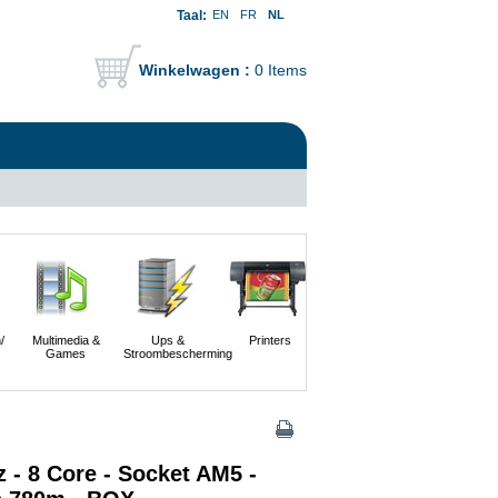
Taal:
EN
FR
NL
Winkelwagen :
0 Items
/
Multimedia &
Ups &
Printers
Scanners En
Servers
Games
Stroombescherming
Digitale
Camera's
 - 8 Core - Socket AM5 -