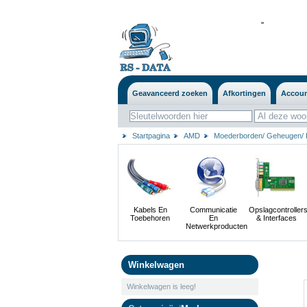
'
'
Geavanceerd zoeken
Afkortingen
Accou
Startpagina
AMD
Moederborden/ Geheugen/ 
Kabels En
Communicatie
Opslagcontroller
Toebehoren
En
& Interfaces
Netwerkproducten
Winkelwagen
Winkelwagen is leeg!