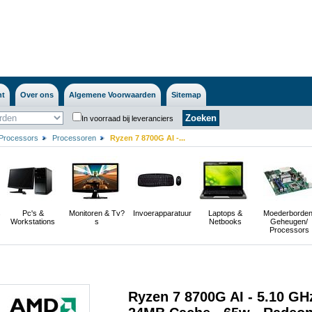
nt
Over ons
Algemene Voorwaarden
Sitemap
In voorraad bij leveranciers
Processors
Processoren
Ryzen 7 8700G AI -...
s
Pc's &
Monitoren & Tv?
Invoerapparatuur
Laptops &
Moederborden
Workstations
s
Netbooks
Geheugen/
Processors
Ryzen 7 8700G AI - 5.10 GHz