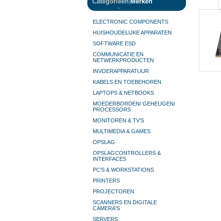
Categorieën
|
Merken
ELECTRONIC COMPONENTS
HUISHOUDELIJKE APPARATEN
SOFTWARE ESD
COMMUNICATIE EN
NETWERKPRODUCTEN
INVOERAPPARATUUR
KABELS EN TOEBEHOREN
LAPTOPS & NETBOOKS
MOEDERBORDEN/ GEHEUGEN/
PROCESSORS
MONITOREN & TV’S
MULTIMEDIA & GAMES
OPSLAG
OPSLAGCONTROLLERS &
INTERFACES
PC'S & WORKSTATIONS
PRINTERS
PROJECTOREN
SCANNERS EN DIGITALE
CAMERA'S
SERVERS