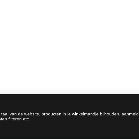
 taal van de website, producten in je winkelmandje bijhouden, aanmel
en filteren etc.