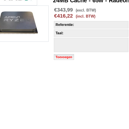
24MB Cache - 65w - Radeo
€343,99
(excl. BTW)
€416,22
(incl. BTW)
Referentie:
Taal:
Toevoegen