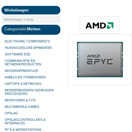
Camera's
Winkelwagen
Winkelwagen is leeg!
Categorieën
|
Merken
ELECTRONIC COMPONENTS
HUISHOUDELIJKE APPARATEN
SOFTWARE ESD
COMMUNICATIE EN
NETWERKPRODUCTEN
INVOERAPPARATUUR
KABELS EN TOEBEHOREN
LAPTOPS & NETBOOKS
MOEDERBORDEN/ GEHEUGEN/
PROCESSORS
MONITOREN & TV’S
MULTIMEDIA & GAMES
OPSLAG
OPSLAGCONTROLLERS &
INTERFACES
PC'S & WORKSTATIONS