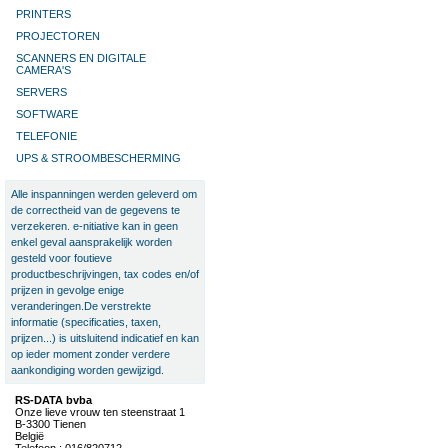
PRINTERS
PROJECTOREN
SCANNERS EN DIGITALE
CAMERA'S
SERVERS
SOFTWARE
TELEFONIE
UPS & STROOMBESCHERMING
Alle inspanningen werden geleverd om
de correctheid van de gegevens te
verzekeren. e-nitiative kan in geen
enkel geval aansprakelijk worden
gesteld voor foutieve
productbeschrijvingen, tax codes en/of
prijzen in gevolge enige
veranderingen.De verstrekte
informatie (specificaties, taxen,
prijzen...) is uitsluitend indicatief en kan
op ieder moment zonder verdere
aankondiging worden gewijzigd.
RS-DATA bvba
Onze lieve vrouw ten steenstraat 1
B-3300 Tienen
België