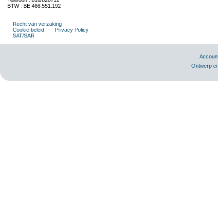
Telefoon : 016/820712
BTW : BE 466.551.192
Recht van verzaking
Cookie beleid
Privacy Policy
SAT/SAR
Accoun
Ontwerp en