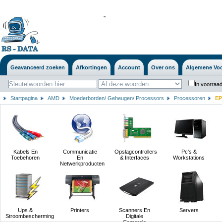
'
'
Geavanceerd zoeken
Afkortingen
Account
Over ons
Algemene Vo
In voorraad
Startpagina
AMD
Moederborden/ Geheugen/ Processors
Processoren
EP
Kabels En
Communicatie
Opslagcontrollers
Pc's &
Toebehoren
En
& Interfaces
Workstations
Netwerkproducten
Ups &
Printers
Scanners En
Servers
Stroombescherming
Digitale