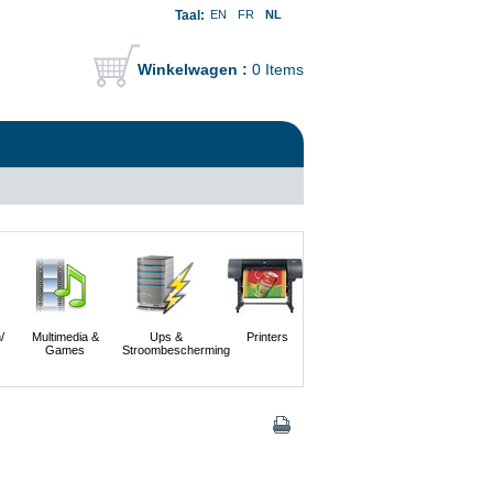
Taal:
EN
FR
NL
Winkelwagen :
0 Items
/
Multimedia &
Ups &
Printers
Scanners En
Servers
Games
Stroombescherming
Digitale
Camera's