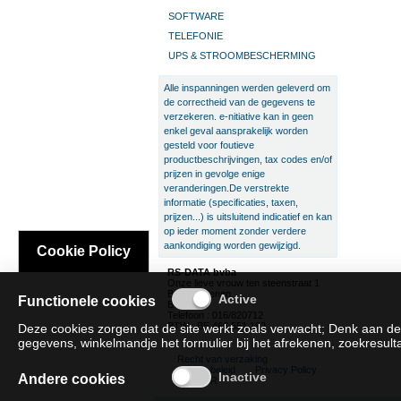
SOFTWARE
TELEFONIE
UPS & STROOMBESCHERMING
Alle inspanningen werden geleverd om
de correctheid van de gegevens te
verzekeren. e-nitiative kan in geen
enkel geval aansprakelijk worden
gesteld voor foutieve
productbeschrijvingen, tax codes en/of
prijzen in gevolge enige
veranderingen.De verstrekte
informatie (specificaties, taxen,
prijzen...) is uitsluitend indicatief en kan
op ieder moment zonder verdere
aankondiging worden gewijzigd.
Cookie Policy
RS-DATA bvba
Onze lieve vrouw ten steenstraat 1
B-3300 Tienen
Functionele cookies
België
Telefoon : 016/820712
BTW : BE 466.551.192
Deze cookies zorgen dat de site werkt zoals verwacht; Denk aan de
gegevens, winkelmandje het formulier bij het afrekenen, zoekresultat
Recht van verzaking
Cookie beleid
Privacy Policy
Andere cookies
SAT/SAR