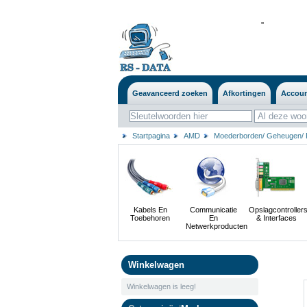
'
'
Geavanceerd zoeken
Afkortingen
Accou
Startpagina
AMD
Moederborden/ Geheugen/ 
Kabels En
Communicatie
Opslagcontroller
Toebehoren
En
& Interfaces
Netwerkproducten
Winkelwagen
Winkelwagen is leeg!