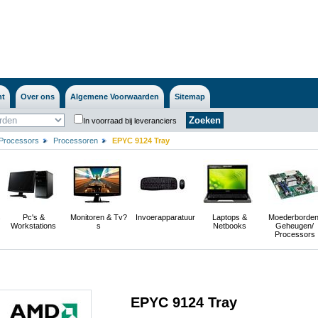
nt
Over ons
Algemene Voorwaarden
Sitemap
In voorraad bij leveranciers
Processors
Processoren
EPYC 9124 Tray
s
Pc's &
Monitoren & Tv?
Invoerapparatuur
Laptops &
Moederborden
Workstations
s
Netbooks
Geheugen/
Processors
EPYC 9124 Tray