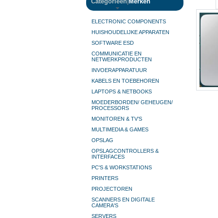
Categorieën
|
Merken
ELECTRONIC COMPONENTS
HUISHOUDELIJKE APPARATEN
SOFTWARE ESD
COMMUNICATIE EN
NETWERKPRODUCTEN
INVOERAPPARATUUR
KABELS EN TOEBEHOREN
LAPTOPS & NETBOOKS
MOEDERBORDEN/ GEHEUGEN/
PROCESSORS
MONITOREN & TV’S
MULTIMEDIA & GAMES
OPSLAG
OPSLAGCONTROLLERS &
INTERFACES
PC'S & WORKSTATIONS
PRINTERS
PROJECTOREN
SCANNERS EN DIGITALE
CAMERA'S
SERVERS