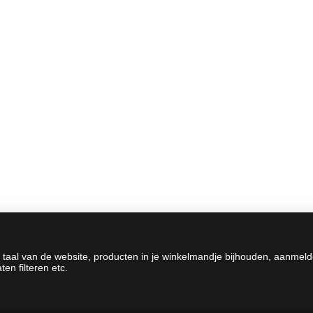
 taal van de website, producten in je winkelmandje bijhouden, aanmel
en filteren etc.