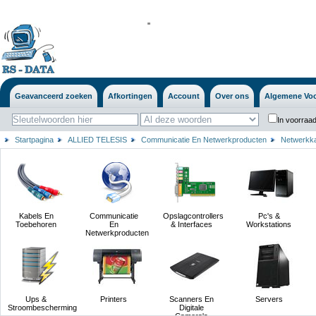
'
'
Geavanceerd zoeken
Afkortingen
Account
Over ons
Algemene Vo
In voorraad
Startpagina
ALLIED TELESIS
Communicatie En Netwerkproducten
Netwerkka
Kabels En
Communicatie
Opslagcontrollers
Pc's &
Toebehoren
En
& Interfaces
Workstations
Netwerkproducten
Ups &
Printers
Scanners En
Servers
Stroombescherming
Digitale