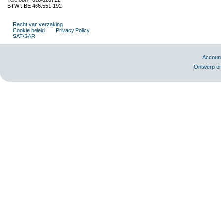
Telefoon : 016/820712
BTW : BE 466.551.192
Recht van verzaking
Cookie beleid
Privacy Policy
SAT/SAR
Accoun
Ontwerp en