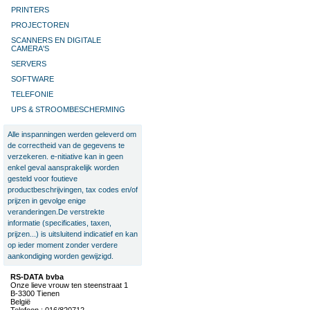
PRINTERS
PROJECTOREN
SCANNERS EN DIGITALE
CAMERA'S
SERVERS
SOFTWARE
TELEFONIE
UPS & STROOMBESCHERMING
Alle inspanningen werden geleverd om
de correctheid van de gegevens te
verzekeren. e-nitiative kan in geen
enkel geval aansprakelijk worden
gesteld voor foutieve
productbeschrijvingen, tax codes en/of
prijzen in gevolge enige
veranderingen.De verstrekte
informatie (specificaties, taxen,
prijzen...) is uitsluitend indicatief en kan
op ieder moment zonder verdere
aankondiging worden gewijzigd.
RS-DATA bvba
Onze lieve vrouw ten steenstraat 1
B-3300 Tienen
België