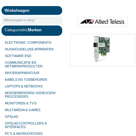
Camera's
Winkelwagen
Winkelwagen is leeg!
Categorieën
|
Merken
ELECTRONIC COMPONENTS
HUISHOUDELIJKE APPARATEN
SOFTWARE ESD
COMMUNICATIE EN
NETWERKPRODUCTEN
INVOERAPPARATUUR
KABELS EN TOEBEHOREN
LAPTOPS & NETBOOKS
MOEDERBORDEN/ GEHEUGEN/
PROCESSORS
MONITOREN & TV’S
MULTIMEDIA & GAMES
OPSLAG
OPSLAGCONTROLLERS &
INTERFACES
PC'S & WORKSTATIONS