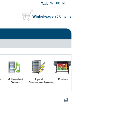
Taal:
EN
FR
NL
Winkelwagen :
0 Items
/
Multimedia &
Ups &
Printers
Scanners En
Servers
Games
Stroombescherming
Digitale
Camera's