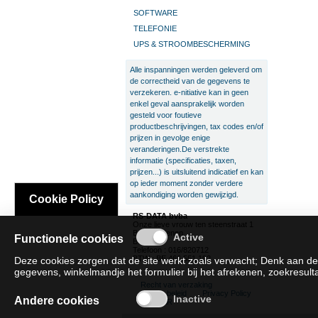
SOFTWARE
TELEFONIE
UPS & STROOMBESCHERMING
Alle inspanningen werden geleverd om
de correctheid van de gegevens te
verzekeren. e-nitiative kan in geen
enkel geval aansprakelijk worden
gesteld voor foutieve
productbeschrijvingen, tax codes en/of
prijzen in gevolge enige
veranderingen.De verstrekte
informatie (specificaties, taxen,
prijzen...) is uitsluitend indicatief en kan
op ieder moment zonder verdere
aankondiging worden gewijzigd.
Cookie Policy
RS-DATA bvba
Onze lieve vrouw ten steenstraat 1
B-3300 Tienen
Functionele cookies
België
Telefoon : 016/820712
BTW : BE 466.551.192
Deze cookies zorgen dat de site werkt zoals verwacht; Denk aan de
gegevens, winkelmandje het formulier bij het afrekenen, zoekresultat
Recht van verzaking
Cookie beleid
Privacy Policy
Andere cookies
SAT/SAR