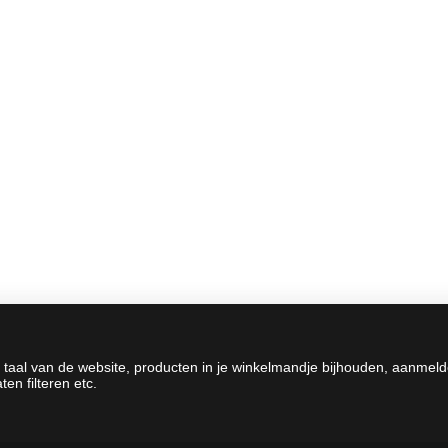
 taal van de website, producten in je winkelmandje bijhouden, aanmel
en filteren etc.