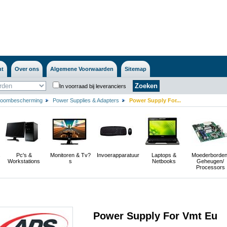
nt
Over ons
Algemene Voorwaarden
Sitemap
In voorraad bij leveranciers
roombescherming
Power Supplies & Adapters
Power Supply For...
s
Pc's &
Monitoren & Tv?
Invoerapparatuur
Laptops &
Moederborden
Workstations
s
Netbooks
Geheugen/
Processors
Power Supply For Vmt Eu