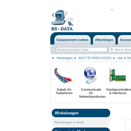
'
'
Geavanceerd zoeken
Afkortingen
Accou
Startpagina
ADS TECHNOLOGIES
Ups & St
Kabels En
Communicatie
Opslagcontroller
Toebehoren
En
& Interfaces
Netwerkproducten
Winkelwagen
Winkelwagen is leeg!