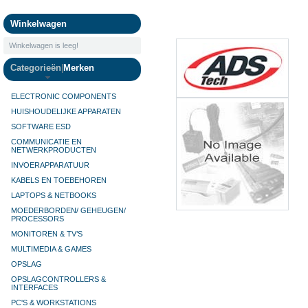
Camera's
Winkelwagen
Winkelwagen is leeg!
Categorieën
|
Merken
ELECTRONIC COMPONENTS
HUISHOUDELIJKE APPARATEN
SOFTWARE ESD
COMMUNICATIE EN
NETWERKPRODUCTEN
INVOERAPPARATUUR
KABELS EN TOEBEHOREN
LAPTOPS & NETBOOKS
MOEDERBORDEN/ GEHEUGEN/
PROCESSORS
MONITOREN & TV’S
MULTIMEDIA & GAMES
OPSLAG
OPSLAGCONTROLLERS &
INTERFACES
PC'S & WORKSTATIONS