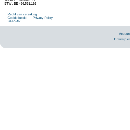
Telefoon : 016/820712
BTW : BE 466.551.192
Recht van verzaking
Cookie beleid
Privacy Policy
SAT/SAR
Accoun
Ontwerp en