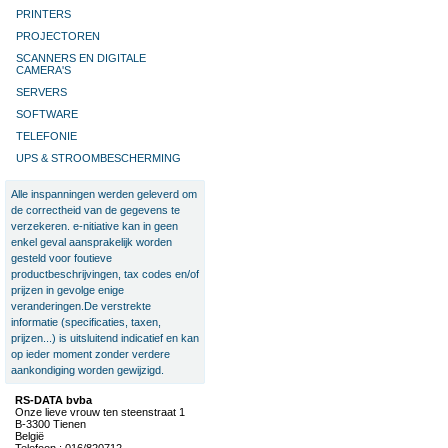
PRINTERS
PROJECTOREN
SCANNERS EN DIGITALE
CAMERA'S
SERVERS
SOFTWARE
TELEFONIE
UPS & STROOMBESCHERMING
Alle inspanningen werden geleverd om
de correctheid van de gegevens te
verzekeren. e-nitiative kan in geen
enkel geval aansprakelijk worden
gesteld voor foutieve
productbeschrijvingen, tax codes en/of
prijzen in gevolge enige
veranderingen.De verstrekte
informatie (specificaties, taxen,
prijzen...) is uitsluitend indicatief en kan
op ieder moment zonder verdere
aankondiging worden gewijzigd.
RS-DATA bvba
Onze lieve vrouw ten steenstraat 1
B-3300 Tienen
België