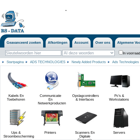
'
'
Geavanceerd zoeken
Afkortingen
Account
Over ons
Algemene Vo
In voorraad
Startpagina
ADS TECHNOLOGIES
Newly Added Products
Ads Technologies
Kabels En
Communicatie
Opslagcontrollers
Pc's &
Toebehoren
En
& Interfaces
Workstations
Netwerkproducten
Ups &
Printers
Scanners En
Servers
Stroombescherming
Digitale