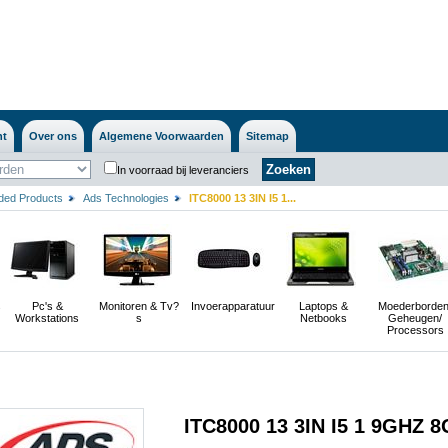
nt
Over ons
Algemene Voorwaarden
Sitemap
In voorraad bij leveranciers
ded Products
Ads Technologies
ITC8000 13 3IN I5 1...
s
Pc's &
Monitoren & Tv?
Invoerapparatuur
Laptops &
Moederborden
Workstations
s
Netbooks
Geheugen/
Processors
ITC8000 13 3IN I5 1 9GHZ