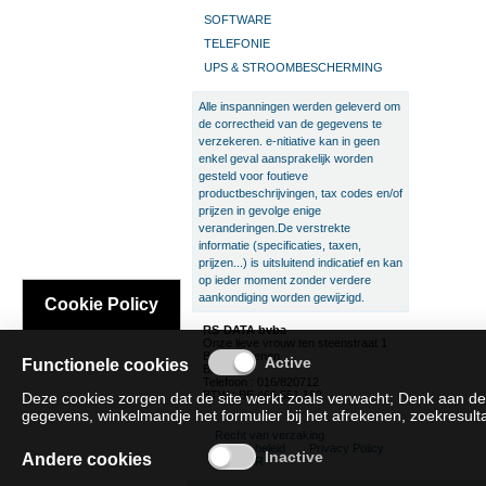
SOFTWARE
TELEFONIE
UPS & STROOMBESCHERMING
Alle inspanningen werden geleverd om
de correctheid van de gegevens te
verzekeren. e-nitiative kan in geen
enkel geval aansprakelijk worden
gesteld voor foutieve
productbeschrijvingen, tax codes en/of
prijzen in gevolge enige
veranderingen.De verstrekte
informatie (specificaties, taxen,
prijzen...) is uitsluitend indicatief en kan
op ieder moment zonder verdere
aankondiging worden gewijzigd.
Cookie Policy
RS-DATA bvba
Onze lieve vrouw ten steenstraat 1
B-3300 Tienen
Functionele cookies
België
Telefoon : 016/820712
BTW : BE 466.551.192
Deze cookies zorgen dat de site werkt zoals verwacht; Denk aan de
gegevens, winkelmandje het formulier bij het afrekenen, zoekresultat
Recht van verzaking
Cookie beleid
Privacy Policy
Andere cookies
SAT/SAR