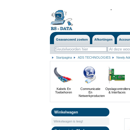
'
'
Geavanceerd zoeken
Afkortingen
Accou
Startpagina
ADS TECHNOLOGIES
Newly Ad
Kabels En
Communicatie
Opslagcontroller
Toebehoren
En
& Interfaces
Netwerkproducten
Winkelwagen
Winkelwagen is leeg!