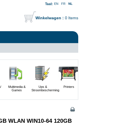
Taal:
EN
FR
NL
Winkelwagen :
0 Items
/
Multimedia &
Ups &
Printers
Scanners En
Servers
Games
Stroombescherming
Digitale
Camera's
 8GB WLAN WIN10-64 120GB