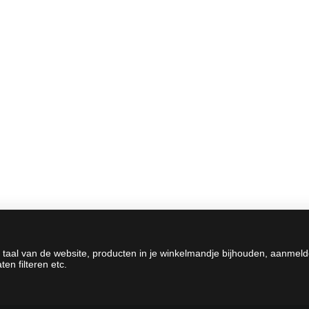
 taal van de website, producten in je winkelmandje bijhouden, aanmel
en filteren etc.