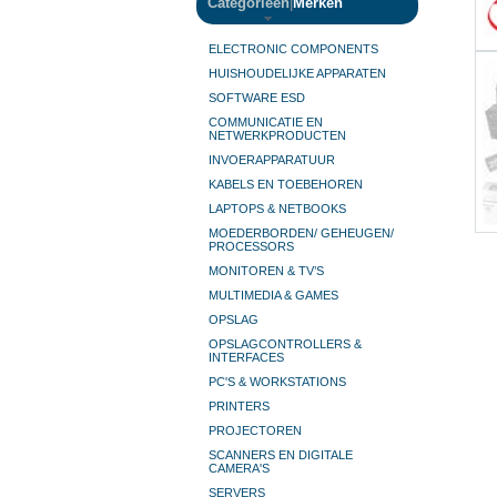
Categorieën
|
Merken
ELECTRONIC COMPONENTS
HUISHOUDELIJKE APPARATEN
SOFTWARE ESD
COMMUNICATIE EN
NETWERKPRODUCTEN
INVOERAPPARATUUR
KABELS EN TOEBEHOREN
LAPTOPS & NETBOOKS
MOEDERBORDEN/ GEHEUGEN/
PROCESSORS
MONITOREN & TV’S
MULTIMEDIA & GAMES
OPSLAG
OPSLAGCONTROLLERS &
INTERFACES
PC'S & WORKSTATIONS
PRINTERS
PROJECTOREN
SCANNERS EN DIGITALE
CAMERA'S
SERVERS