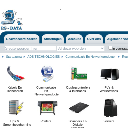
'
'
Geavanceerd zoeken
Afkortingen
Account
Over ons
Algemene Vo
In voorraad
Startpagina
ADS TECHNOLOGIES
Communicatie En Netwerkproducten
Rou
Kabels En
Communicatie
Opslagcontrollers
Pc's &
Toebehoren
En
& Interfaces
Workstations
Netwerkproducten
Ups &
Printers
Scanners En
Servers
Stroombescherming
Digitale