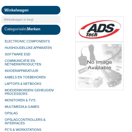
Camera's
Winkelwagen
Winkelwagen is leeg!
Categorieën
|
Merken
ELECTRONIC COMPONENTS
HUISHOUDELIJKE APPARATEN
SOFTWARE ESD
COMMUNICATIE EN
NETWERKPRODUCTEN
INVOERAPPARATUUR
KABELS EN TOEBEHOREN
LAPTOPS & NETBOOKS
MOEDERBORDEN/ GEHEUGEN/
PROCESSORS
MONITOREN & TV’S
MULTIMEDIA & GAMES
OPSLAG
OPSLAGCONTROLLERS &
INTERFACES
PC'S & WORKSTATIONS