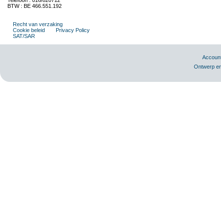
Telefoon : 016/820712
BTW : BE 466.551.192
Recht van verzaking
Cookie beleid
Privacy Policy
SAT/SAR
Accoun
Ontwerp en