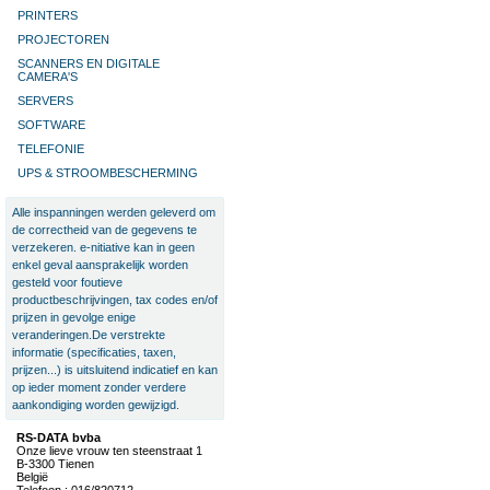
PRINTERS
PROJECTOREN
SCANNERS EN DIGITALE
CAMERA'S
SERVERS
SOFTWARE
TELEFONIE
UPS & STROOMBESCHERMING
Alle inspanningen werden geleverd om
de correctheid van de gegevens te
verzekeren. e-nitiative kan in geen
enkel geval aansprakelijk worden
gesteld voor foutieve
productbeschrijvingen, tax codes en/of
prijzen in gevolge enige
veranderingen.De verstrekte
informatie (specificaties, taxen,
prijzen...) is uitsluitend indicatief en kan
op ieder moment zonder verdere
aankondiging worden gewijzigd.
RS-DATA bvba
Onze lieve vrouw ten steenstraat 1
B-3300 Tienen
België