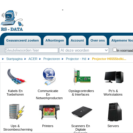
'
'
Geavanceerd zoeken
Afkortingen
Account
Over ons
Algemene Vo
In voorraad
Startpagina
ACER
Projectoren
Projector - Hd
Projector H6555bdki...
Kabels En
Communicatie
Opslagcontrollers
Pc's &
Toebehoren
En
& Interfaces
Workstations
Netwerkproducten
Ups &
Printers
Scanners En
Servers
Stroombescherming
Digitale