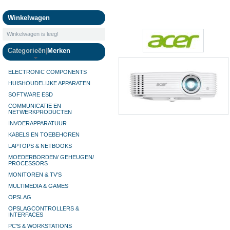
Camera's
Winkelwagen
Winkelwagen is leeg!
Categorieën
|
Merken
ELECTRONIC COMPONENTS
HUISHOUDELIJKE APPARATEN
SOFTWARE ESD
COMMUNICATIE EN
NETWERKPRODUCTEN
INVOERAPPARATUUR
KABELS EN TOEBEHOREN
LAPTOPS & NETBOOKS
MOEDERBORDEN/ GEHEUGEN/
PROCESSORS
MONITOREN & TV’S
MULTIMEDIA & GAMES
OPSLAG
OPSLAGCONTROLLERS &
INTERFACES
PC'S & WORKSTATIONS