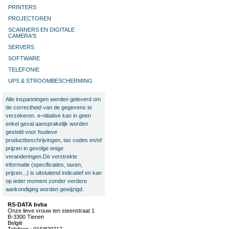
PRINTERS
PROJECTOREN
SCANNERS EN DIGITALE
CAMERA'S
SERVERS
SOFTWARE
TELEFONIE
UPS & STROOMBESCHERMING
Alle inspanningen werden geleverd om
de correctheid van de gegevens te
verzekeren. e-nitiative kan in geen
enkel geval aansprakelijk worden
gesteld voor foutieve
productbeschrijvingen, tax codes en/of
prijzen in gevolge enige
veranderingen.De verstrekte
informatie (specificaties, taxen,
prijzen...) is uitsluitend indicatief en kan
op ieder moment zonder verdere
aankondiging worden gewijzigd.
RS-DATA bvba
Onze lieve vrouw ten steenstraat 1
B-3300 Tienen
België