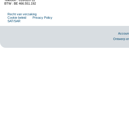
Telefoon : 016/820712
BTW : BE 466.551.192
Recht van verzaking
Cookie beleid
Privacy Policy
SAT/SAR
Accoun
Ontwerp en