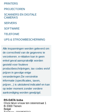
PRINTERS
PROJECTOREN
SCANNERS EN DIGITALE
CAMERA'S
SERVERS
SOFTWARE
TELEFONIE
UPS & STROOMBESCHERMING
Alle inspanningen werden geleverd om
de correctheid van de gegevens te
verzekeren. e-nitiative kan in geen
enkel geval aansprakelijk worden
gesteld voor foutieve
productbeschrijvingen, tax codes en/of
prijzen in gevolge enige
veranderingen.De verstrekte
informatie (specificaties, taxen,
prijzen...) is uitsluitend indicatief en kan
op ieder moment zonder verdere
aankondiging worden gewijzigd.
RS-DATA bvba
Onze lieve vrouw ten steenstraat 1
B-3300 Tienen
België