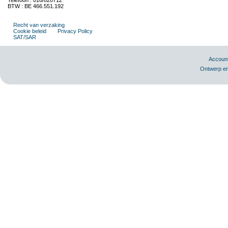
Telefoon : 016/820712
BTW : BE 466.551.192
Recht van verzaking
Cookie beleid
Privacy Policy
SAT/SAR
Accoun
Ontwerp en