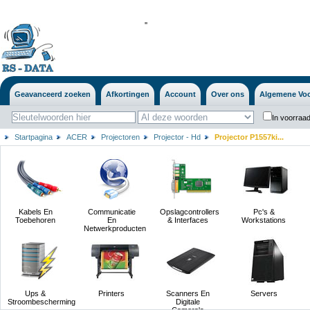
'
'
Geavanceerd zoeken
Afkortingen
Account
Over ons
Algemene Vo
In voorraad
Startpagina
ACER
Projectoren
Projector - Hd
Projector P1557ki...
Kabels En
Communicatie
Opslagcontrollers
Pc's &
Toebehoren
En
& Interfaces
Workstations
Netwerkproducten
Ups &
Printers
Scanners En
Servers
Stroombescherming
Digitale