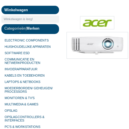
Camera's
Winkelwagen
Winkelwagen is leeg!
Categorieën
|
Merken
ELECTRONIC COMPONENTS
HUISHOUDELIJKE APPARATEN
SOFTWARE ESD
COMMUNICATIE EN
NETWERKPRODUCTEN
INVOERAPPARATUUR
KABELS EN TOEBEHOREN
LAPTOPS & NETBOOKS
MOEDERBORDEN/ GEHEUGEN/
PROCESSORS
MONITOREN & TV’S
MULTIMEDIA & GAMES
OPSLAG
OPSLAGCONTROLLERS &
INTERFACES
PC'S & WORKSTATIONS