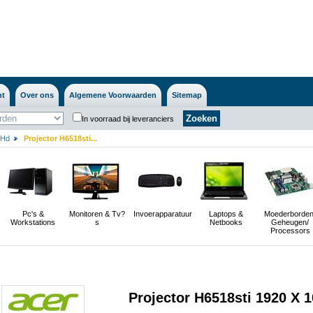
nt
Over ons
Algemene Voorwaarden
Sitemap
In voorraad bij leveranciers
 Hd
Projector H6518sti...
s
Pc's &
Monitoren & Tv?
Invoerapparatuur
Laptops &
Moederborden
Workstations
s
Netbooks
Geheugen/
Processors
Projector H6518sti 1920 X 1