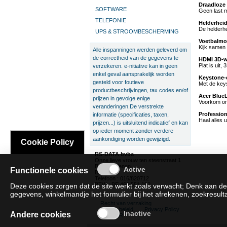
Draadloze 
SOFTWARE
Geen last m
TELEFONIE
Helderhei
De helderhe
UPS & STROOMBESCHERMING
Voetbalm
Kijk samen 
Alle inspanningen werden geleverd om
de correctheid van de gegevens te
HDMI 3D-w
Plat is uit
verzekeren. e-nitiative kan in geen
enkel geval aansprakelijk worden
Keystone-c
gesteld voor foutieve
Met de keyst
productbeschrijvingen, tax codes en/of
Acer BlueL
prijzen in gevolge enige
Voorkom onn
veranderingen.De verstrekte
Profession
informatie (specificaties, taxen,
Haal alles 
prijzen...) is uitsluitend indicatief en kan
op ieder moment zonder verdere
aankondiging worden gewijzigd.
Cookie Policy
RS-DATA bvba
Onze lieve vrouw ten steenstraat 1
B-3300 Tienen
Functionele cookies
België
Telefoon : 016/820712
BTW : BE 466.551.192
Deze cookies zorgen dat de site werkt zoals verwacht; Denk aan de
gegevens, winkelmandje het formulier bij het afrekenen, zoekresultat
Recht van verzaking
Cookie beleid
Privacy Policy
Andere cookies
SAT/SAR