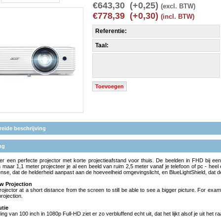
€643,30 (+0,25)
(excl. BTW)
€778,39 (+0,30)
(incl. BTW)
Referentie:
Taal:
Toevoegen
reide beschrijving
ng
s er een perfecte projector met korte projectieafstand voor thuis. De beelden in FHD bij ee
 maar 1,1 meter projecteer je al een beeld van ruim 2,5 meter vanaf je telefoon of pc - he
se, dat de helderheid aanpast aan de hoeveelheid omgevingslicht, en BlueLightShield, dat de 
w Projection
rojector at a short distance from the screen to still be able to see a bigger picture. For exam
rojection.
utie
ng van 100 inch in 1080p Full-HD ziet er zo verbluffend echt uit, dat het lijkt alsof je uit het ra