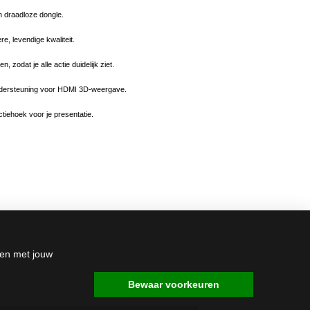
n draadloze dongle.
re, levendige kwaliteit.
zodat je alle actie duidelijk ziet.
j ondersteuning voor HDMI 3D-weergave.
ctiehoek voor je presentatie.
den met jouw
Bewaar voorkeuren