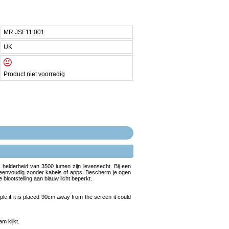
MR.JSF11.001
UK
Product niet voorradig
n helderheid van 3500 lumen zijn levensecht. Bij een
el eenvoudig zonder kabels of apps. Bescherm je ogen
blootstelling aan blauw licht beperkt.
ple if it is placed 90cm away from the screen it could
am kijkt.