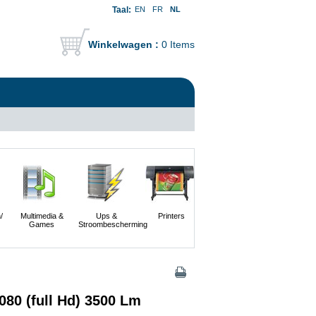
Taal:
EN
FR
NL
Winkelwagen :
0 Items
/
Multimedia &
Ups &
Printers
Scanners En
Servers
Games
Stroombescherming
Digitale
Camera's
080 (full Hd) 3500 Lm