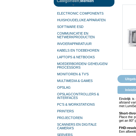
Categorieën
|
Merken
ELECTRONIC COMPONENTS
HUISHOUDELIJKE APPARATEN
SOFTWARE ESD
COMMUNICATIE EN
NETWERKPRODUCTEN
INVOERAPPARATUUR
KABELS EN TOEBEHOREN
LAPTOPS & NETBOOKS
MOEDERBORDEN/ GEHEUGEN/
PROCESSORS
MONITOREN & TV’S
Uitgeb
MULTIMEDIA & GAMES
OPSLAG
Inleidi
OPSLAGCONTROLLERS &
INTERFACES
Eindelijk i
afstand van
PC'S & WORKSTATIONS
met LumiSen
PRINTERS
Short-thro
Place the p
PROJECTOREN
get an 80" p
SCANNERS EN DIGITALE
FHD-resol
CAMERA'S
Een afbeeldi
SERVERS