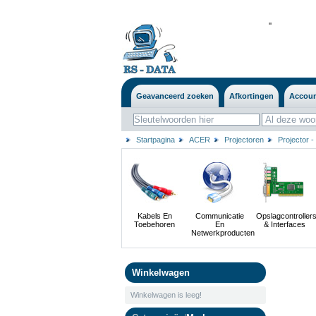
'
'
Geavanceerd zoeken
Afkortingen
Accou
Startpagina
ACER
Projectoren
Projector -
Kabels En
Communicatie
Opslagcontroller
Toebehoren
En
& Interfaces
Netwerkproducten
Winkelwagen
Winkelwagen is leeg!