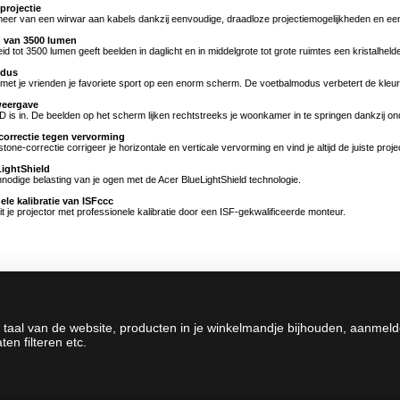
projectie
eer van een wirwar aan kabels dankzij eenvoudige, draadloze projectiemogelijkheden en ee
d van 3500 lumen
id tot 3500 lumen geeft beelden in daglicht en in middelgrote tot grote ruimtes een kristalhelde
odus
met je vrienden je favoriete sport op een enorm scherm. De voetbalmodus verbetert de kleuren, 
eergave
, 3D is in. De beelden op het scherm lijken rechtstreeks je woonkamer in te springen dankzi
orrectie tegen vervorming
one-correctie corrigeer je horizontale en verticale vervorming en vind je altijd de juiste proje
ightShield
odige belasting van je ogen met de Acer BlueLightShield technologie.
ele kalibratie van ISFccc
uit je projector met professionele kalibratie door een ISF-gekwalificeerde monteur.
 taal van de website, producten in je winkelmandje bijhouden, aanmel
en filteren etc.