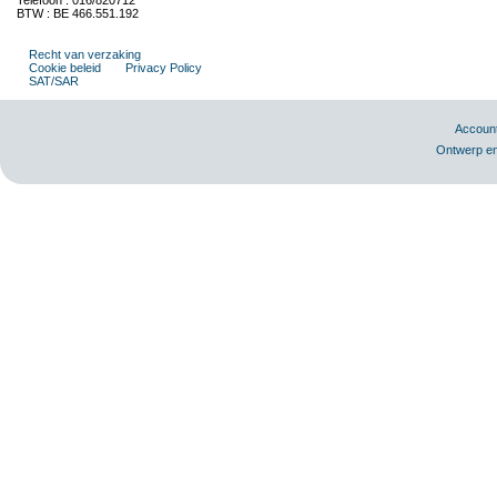
Telefoon : 016/820712
BTW : BE 466.551.192
Recht van verzaking
Cookie beleid
Privacy Policy
SAT/SAR
Accoun
Ontwerp en