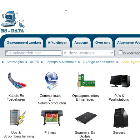
'
'
Geavanceerd zoeken
Afkortingen
Account
Over ons
Algemene Vo
In voorraad
Startpagina
ACER
Laptops & Netbooks
Overige Accessoires
12in1 Type 
Kabels En
Communicatie
Opslagcontrollers
Pc's &
Toebehoren
En
& Interfaces
Workstations
Netwerkproducten
Ups &
Printers
Scanners En
Servers
Stroombescherming
Digitale