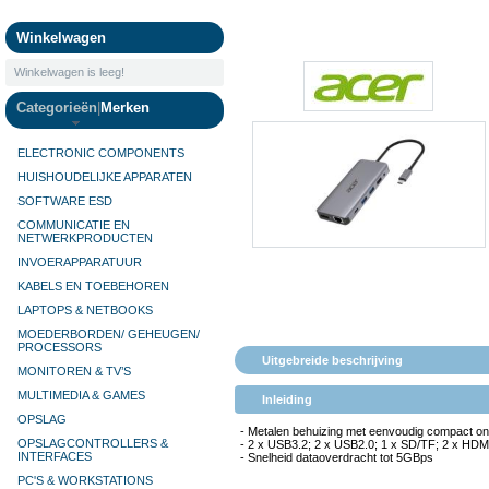
Camera's
Winkelwagen
Winkelwagen is leeg!
Categorieën
|
Merken
ELECTRONIC COMPONENTS
HUISHOUDELIJKE APPARATEN
SOFTWARE ESD
COMMUNICATIE EN
NETWERKPRODUCTEN
INVOERAPPARATUUR
KABELS EN TOEBEHOREN
LAPTOPS & NETBOOKS
MOEDERBORDEN/ GEHEUGEN/
PROCESSORS
Uitgebreide beschrijving
MONITOREN & TV’S
MULTIMEDIA & GAMES
Inleiding
OPSLAG
- Metalen behuizing met eenvoudig compact o
OPSLAGCONTROLLERS &
- 2 x USB3.2; 2 x USB2.0; 1 x SD/TF; 2 x HDMI
INTERFACES
- Snelheid dataoverdracht tot 5GBps
PC'S & WORKSTATIONS