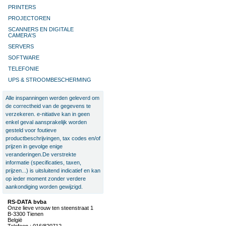
PRINTERS
PROJECTOREN
SCANNERS EN DIGITALE
CAMERA'S
SERVERS
SOFTWARE
TELEFONIE
UPS & STROOMBESCHERMING
Alle inspanningen werden geleverd om
de correctheid van de gegevens te
verzekeren. e-nitiative kan in geen
enkel geval aansprakelijk worden
gesteld voor foutieve
productbeschrijvingen, tax codes en/of
prijzen in gevolge enige
veranderingen.De verstrekte
informatie (specificaties, taxen,
prijzen...) is uitsluitend indicatief en kan
op ieder moment zonder verdere
aankondiging worden gewijzigd.
RS-DATA bvba
Onze lieve vrouw ten steenstraat 1
B-3300 Tienen
België