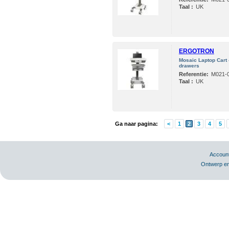
Taal :
UK
ERGOTRON
Mosaic Laptop Cart -
drawers
Referentie:
M021-0
Taal :
UK
Ga naar pagina:
<
1
2
3
4
5
Accoun
Ontwerp en