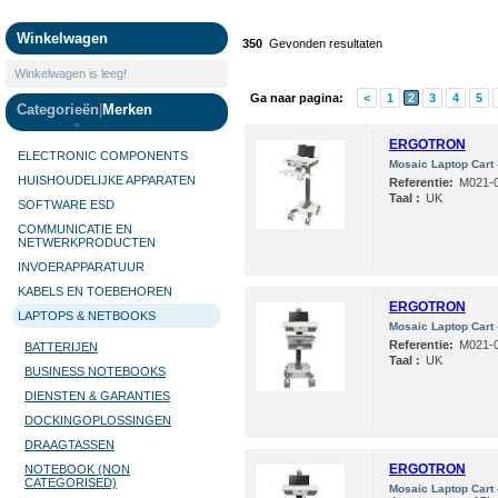
Camera's
Winkelwagen
350
Gevonden resultaten
Winkelwagen is leeg!
Ga naar pagina:
<
1
2
3
4
5
Categorieën
|
Merken
ERGOTRON
ELECTRONIC COMPONENTS
Mosaic Laptop Cart -
HUISHOUDELIJKE APPARATEN
Referentie:
M021-0
Taal :
UK
SOFTWARE ESD
COMMUNICATIE EN
NETWERKPRODUCTEN
INVOERAPPARATUUR
KABELS EN TOEBEHOREN
ERGOTRON
LAPTOPS & NETBOOKS
Mosaic Laptop Cart -
Referentie:
M021-0
BATTERIJEN
Taal :
UK
BUSINESS NOTEBOOKS
DIENSTEN & GARANTIES
DOCKINGOPLOSSINGEN
DRAAGTASSEN
ERGOTRON
NOTEBOOK (NON
CATEGORISED)
Mosaic Laptop Cart -