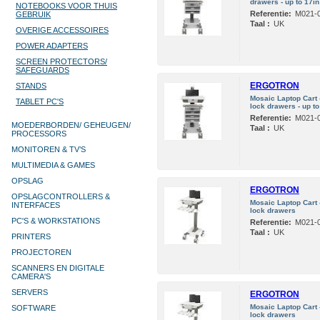
drawers - up to 17in
NOTEBOOKS VOOR THUIS
Referentie:
M021-0
GEBRUIK
Taal :
UK
OVERIGE ACCESSOIRES
POWER ADAPTERS
SCREEN PROTECTORS/
SAFEGUARDS
ERGOTRON
STANDS
Mosaic Laptop Cart -
TABLET PC'S
lock drawers - up to
Referentie:
M021-0
MOEDERBORDEN/ GEHEUGEN/
Taal :
UK
PROCESSORS
MONITOREN & TV’S
MULTIMEDIA & GAMES
OPSLAG
ERGOTRON
OPSLAGCONTROLLERS &
Mosaic Laptop Cart -
INTERFACES
lock drawers
PC'S & WORKSTATIONS
Referentie:
M021-0
Taal :
UK
PRINTERS
PROJECTOREN
SCANNERS EN DIGITALE
CAMERA'S
SERVERS
ERGOTRON
Mosaic Laptop Cart -
SOFTWARE
lock drawers