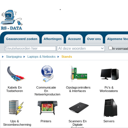
'
'
Geavanceerd zoeken
Afkortingen
Account
Over ons
Algemene Vo
In voorraad
Startpagina
Laptops & Netbooks
Stands
Kabels En
Communicatie
Opslagcontrollers
Pc's &
Toebehoren
En
& Interfaces
Workstations
Netwerkproducten
Ups &
Printers
Scanners En
Servers
Stroombescherming
Digitale