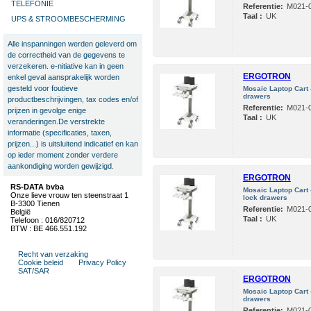
TELEFONIE
Referentie:
M021-0
Taal :
UK
UPS & STROOMBESCHERMING
Alle inspanningen werden geleverd om
de correctheid van de gegevens te
verzekeren. e-nitiative kan in geen
ERGOTRON
enkel geval aansprakelijk worden
gesteld voor foutieve
Mosaic Laptop Cart -
drawers
productbeschrijvingen, tax codes en/of
Referentie:
M021-0
prijzen in gevolge enige
Taal :
UK
veranderingen.De verstrekte
informatie (specificaties, taxen,
prijzen...) is uitsluitend indicatief en kan
op ieder moment zonder verdere
aankondiging worden gewijzigd.
ERGOTRON
RS-DATA bvba
Mosaic Laptop Cart -
Onze lieve vrouw ten steenstraat 1
lock drawers
B-3300 Tienen
Referentie:
M021-0
België
Taal :
UK
Telefoon : 016/820712
BTW : BE 466.551.192
Recht van verzaking
Cookie beleid
Privacy Policy
SAT/SAR
ERGOTRON
Mosaic Laptop Cart -
drawers
Referentie:
M021-0