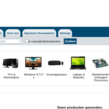
nt
Over ons
Algemene Voorwaarden
Sitemap
In voorraad bij leveranciers
s
Pc's &
Monitoren & Tv?
Invoerapparatuur
Laptops &
Moederborden
Workstations
s
Netbooks
Geheugen/
Processors
Geen producten gevonden.