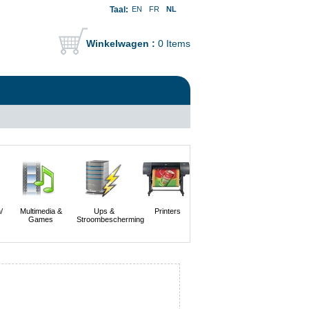
Taal:
EN
FR
NL
Winkelwagen :
0 Items
/
Multimedia &
Ups &
Printers
Scanners En
Servers
Games
Stroombescherming
Digitale
Camera's