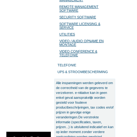
MANAGEMENT
REMOTE MANAGEMENT
SOFTWARE
SECURITY SOFTWARE
SOFTWARE LICENSING &
SERVICE
UTILITIES
VIDEO / AUDIO OPNAME EN
MONTAGE
VIDEO CONFERENCE &
TELEFONIE
TELEFONIE
UPS & STROOMBESCHERMING
Alle inspanningen werden geleverd om
de correctheid van de gegevens te
verzekeren. e-nitiative kan in geen
enkel geval aansprakelijk worden
gesteld voor foutieve
productbeschrijvingen, tax codes en/of
prijzen in gevolge enige
veranderingen.De verstrekte
informatie (specificaties, taxen,
prijzen...) is uitsluitend indicatief en kan
op ieder moment zonder verdere
aankondiging worden gewijzigd.