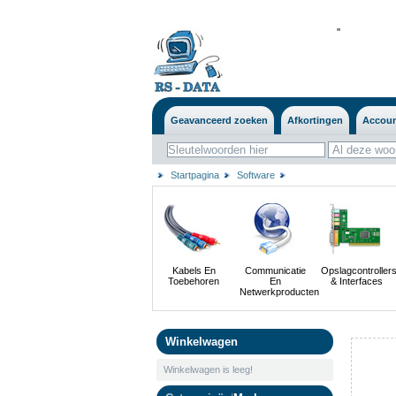
'
'
Geavanceerd zoeken
Afkortingen
Accou
Startpagina
Software
Kabels En
Communicatie
Opslagcontroller
Toebehoren
En
& Interfaces
Netwerkproducten
Winkelwagen
Winkelwagen is leeg!