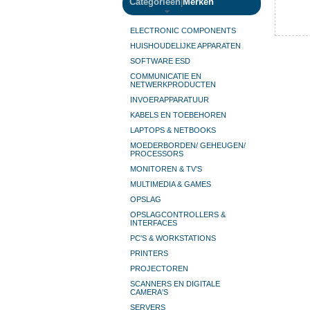
Categorieën
|
Merken
ELECTRONIC COMPONENTS
HUISHOUDELIJKE APPARATEN
SOFTWARE ESD
COMMUNICATIE EN
NETWERKPRODUCTEN
INVOERAPPARATUUR
KABELS EN TOEBEHOREN
LAPTOPS & NETBOOKS
MOEDERBORDEN/ GEHEUGEN/
PROCESSORS
MONITOREN & TV’S
MULTIMEDIA & GAMES
OPSLAG
OPSLAGCONTROLLERS &
INTERFACES
PC'S & WORKSTATIONS
PRINTERS
PROJECTOREN
SCANNERS EN DIGITALE
CAMERA'S
SERVERS