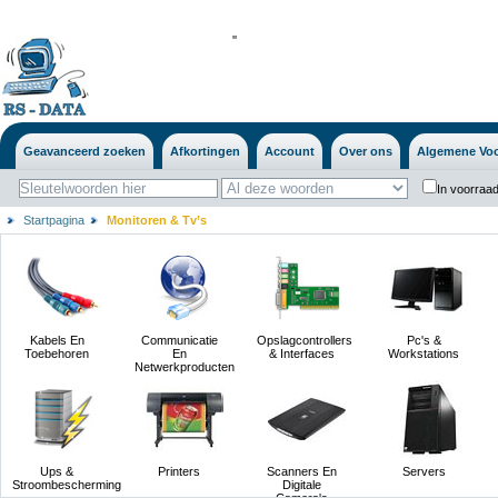
'
'
Geavanceerd zoeken
Afkortingen
Account
Over ons
Algemene Vo
In voorraad
Startpagina
Monitoren & Tv’s
Kabels En
Communicatie
Opslagcontrollers
Pc's &
Toebehoren
En
& Interfaces
Workstations
Netwerkproducten
Ups &
Printers
Scanners En
Servers
Stroombescherming
Digitale