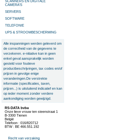
SCANNERS EN DIGITALE
CAMERA'S
SERVERS
SOFTWARE
TELEFONIE
UPS & STROOMBESCHERMING
Alle inspanningen werden geleverd om
de correctheid van de gegevens te
verzekeren. e-nitiative kan in geen
enkel geval aansprakelijk worden
gesteld voor foutieve
productbeschrijvingen, tax codes en/of
prijzen in gevolge enige
veranderingen.De verstrekte
informatie (specificaties, taxen,
prijzen...) is uitsluitend indicatief en kan
op ieder moment zonder verdere
aankondiging worden gewijzigd.
RS-DATA bvba
Onze lieve vrouw ten steenstraat 1
B-3300 Tienen
België
Telefoon : 016/820712
BTW : BE 466.551.192
Recht van verzaking