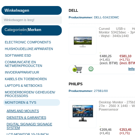
Camera's
Winkelwagen
DELL
Productnummer:
DELL-S3423DWC
Winkelwagen is leeg!
Curved USB-c H
Categorieën
|
Merken
Monitor S3423dwc - 3p4
- Wqhd - 3440x1440
ELECTRONIC COMPONENTS
HUISHOUDELIJKE APPARATEN
SOFTWARE ESD
€480,25
€581,10
(+1,41)
(+1,71)
COMMUNICATIE EN
(excl. BTW)
(incl. BT
NETWERKPRODUCTEN
Info
INVOERAPPARATUUR
KABELS EN TOEBEHOREN
PHILIPS
LAPTOPS & NETBOOKS
Productnummer:
275B1/00
MOEDERBORDEN/ GEHEUGEN/
PROCESSORS
Desktop Monitor - 275b1
MONITOREN & TV’S
27in - 2560 X 1440 - Wi
Powersensor
ARMS AND MOUNTS
DIENSTEN & GARANTIES
DIGITAL SIGNAGE/ SIGNAGE
SYSTEM
€209,46
€253,45
(+1,41)
(+1,71)
LCD MONITOR 10-19 INCH