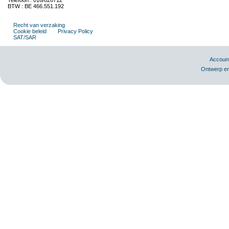
Telefoon : 016/820712
BTW : BE 466.551.192
Recht van verzaking
Cookie beleid
Privacy Policy
SAT/SAR
Accoun
Ontwerp en