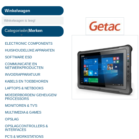
Camera's
Winkelwagen
Winkelwagen is leeg!
Categorieën
|
Merken
ELECTRONIC COMPONENTS
HUISHOUDELIJKE APPARATEN
SOFTWARE ESD
COMMUNICATIE EN
NETWERKPRODUCTEN
INVOERAPPARATUUR
KABELS EN TOEBEHOREN
LAPTOPS & NETBOOKS
MOEDERBORDEN/ GEHEUGEN/
PROCESSORS
MONITOREN & TV’S
MULTIMEDIA & GAMES
OPSLAG
OPSLAGCONTROLLERS &
INTERFACES
PC'S & WORKSTATIONS