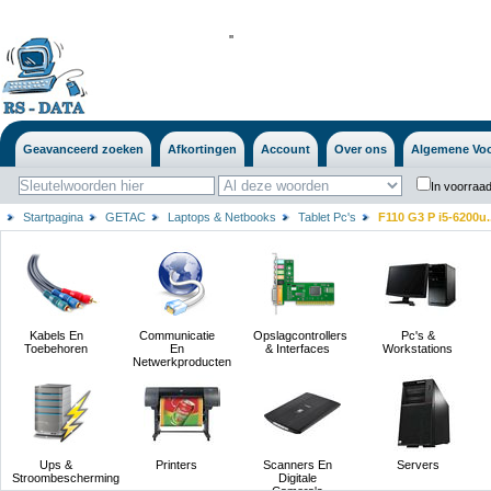
'
'
Geavanceerd zoeken
Afkortingen
Account
Over ons
Algemene Vo
In voorraad
Startpagina
GETAC
Laptops & Netbooks
Tablet Pc's
F110 G3 P i5-6200u..
Kabels En
Communicatie
Opslagcontrollers
Pc's &
Toebehoren
En
& Interfaces
Workstations
Netwerkproducten
Ups &
Printers
Scanners En
Servers
Stroombescherming
Digitale