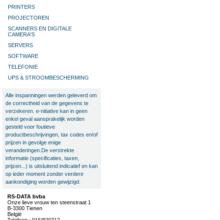
PRINTERS
PROJECTOREN
SCANNERS EN DIGITALE
CAMERA'S
SERVERS
SOFTWARE
TELEFONIE
UPS & STROOMBESCHERMING
Alle inspanningen werden geleverd om
de correctheid van de gegevens te
verzekeren. e-nitiative kan in geen
enkel geval aansprakelijk worden
gesteld voor foutieve
productbeschrijvingen, tax codes en/of
prijzen in gevolge enige
veranderingen.De verstrekte
informatie (specificaties, taxen,
prijzen...) is uitsluitend indicatief en kan
op ieder moment zonder verdere
aankondiging worden gewijzigd.
RS-DATA bvba
Onze lieve vrouw ten steenstraat 1
B-3300 Tienen
België