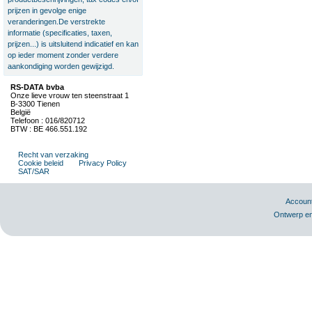
prijzen in gevolge enige
veranderingen.De verstrekte
informatie (specificaties, taxen,
prijzen...) is uitsluitend indicatief en kan
op ieder moment zonder verdere
aankondiging worden gewijzigd.
RS-DATA bvba
Onze lieve vrouw ten steenstraat 1
B-3300 Tienen
België
Telefoon : 016/820712
BTW : BE 466.551.192
Recht van verzaking
Cookie beleid
Privacy Policy
SAT/SAR
Accoun
Ontwerp en