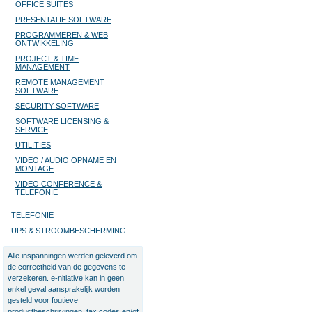
OFFICE SUITES
PRESENTATIE SOFTWARE
PROGRAMMEREN & WEB
ONTWIKKELING
PROJECT & TIME
MANAGEMENT
REMOTE MANAGEMENT
SOFTWARE
SECURITY SOFTWARE
SOFTWARE LICENSING &
SERVICE
UTILITIES
VIDEO / AUDIO OPNAME EN
MONTAGE
VIDEO CONFERENCE &
TELEFONIE
TELEFONIE
UPS & STROOMBESCHERMING
Alle inspanningen werden geleverd om
de correctheid van de gegevens te
verzekeren. e-nitiative kan in geen
enkel geval aansprakelijk worden
gesteld voor foutieve
productbeschrijvingen, tax codes en/of