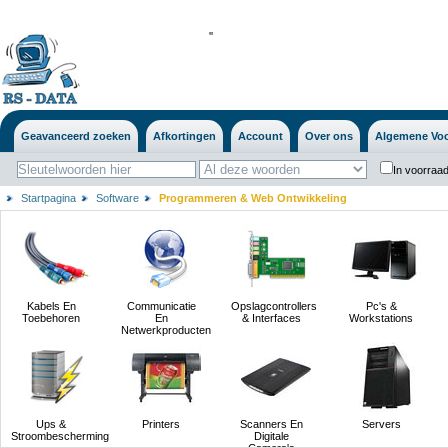
'
'
Geavanceerd zoeken
Afkortingen
Account
Over ons
Algemene Vo
In voorraad
Startpagina
Software
Programmeren & Web Ontwikkeling
Kabels En
Communicatie
Opslagcontrollers
Pc's &
Toebehoren
En
& Interfaces
Workstations
Netwerkproducten
Ups &
Printers
Scanners En
Servers
Stroombescherming
Digitale