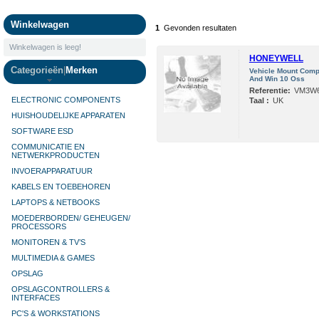
Camera's
Winkelwagen
1
Gevonden resultaten
Winkelwagen is leeg!
HONEYWELL
Categorieën
|
Merken
Vehicle Mount Comp
And Win 10 Oss
Referentie:
VM3W6
ELECTRONIC COMPONENTS
Taal :
UK
HUISHOUDELIJKE APPARATEN
SOFTWARE ESD
COMMUNICATIE EN
NETWERKPRODUCTEN
INVOERAPPARATUUR
KABELS EN TOEBEHOREN
LAPTOPS & NETBOOKS
MOEDERBORDEN/ GEHEUGEN/
PROCESSORS
MONITOREN & TV’S
MULTIMEDIA & GAMES
OPSLAG
OPSLAGCONTROLLERS &
INTERFACES
PC'S & WORKSTATIONS