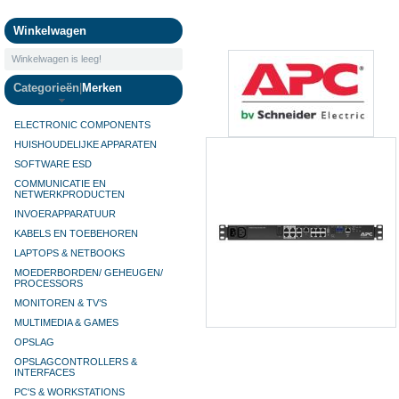
Camera's
Winkelwagen
Winkelwagen is leeg!
Categorieën
|
Merken
ELECTRONIC COMPONENTS
HUISHOUDELIJKE APPARATEN
SOFTWARE ESD
COMMUNICATIE EN
NETWERKPRODUCTEN
INVOERAPPARATUUR
KABELS EN TOEBEHOREN
LAPTOPS & NETBOOKS
MOEDERBORDEN/ GEHEUGEN/
PROCESSORS
MONITOREN & TV’S
MULTIMEDIA & GAMES
OPSLAG
OPSLAGCONTROLLERS &
INTERFACES
PC'S & WORKSTATIONS