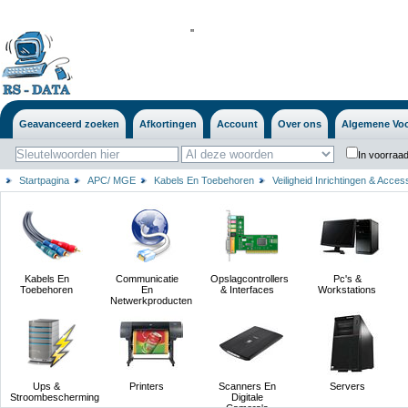
'
'
Geavanceerd zoeken
Afkortingen
Account
Over ons
Algemene Vo
In voorraad
Startpagina
APC/ MGE
Kabels En Toebehoren
Veiligheid Inrichtingen & Acces
Kabels En
Communicatie
Opslagcontrollers
Pc's &
Toebehoren
En
& Interfaces
Workstations
Netwerkproducten
Ups &
Printers
Scanners En
Servers
Stroombescherming
Digitale