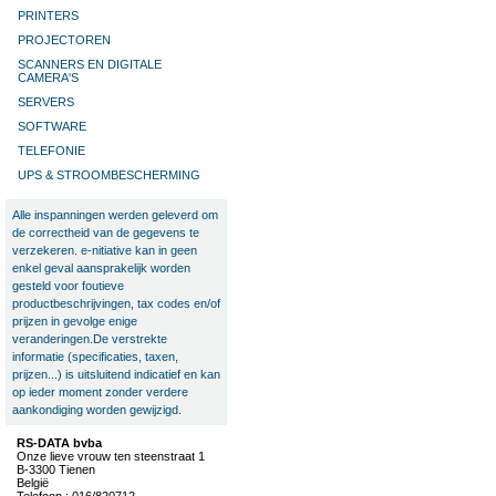
PRINTERS
PROJECTOREN
SCANNERS EN DIGITALE
CAMERA'S
SERVERS
SOFTWARE
TELEFONIE
UPS & STROOMBESCHERMING
Alle inspanningen werden geleverd om
de correctheid van de gegevens te
verzekeren. e-nitiative kan in geen
enkel geval aansprakelijk worden
gesteld voor foutieve
productbeschrijvingen, tax codes en/of
prijzen in gevolge enige
veranderingen.De verstrekte
informatie (specificaties, taxen,
prijzen...) is uitsluitend indicatief en kan
op ieder moment zonder verdere
aankondiging worden gewijzigd.
RS-DATA bvba
Onze lieve vrouw ten steenstraat 1
B-3300 Tienen
België