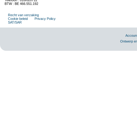
Telefoon : 016/820712
BTW : BE 466.551.192
Recht van verzaking
Cookie beleid
Privacy Policy
SAT/SAR
Accoun
Ontwerp en