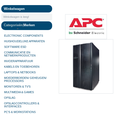
Camera's
Winkelwagen
Winkelwagen is leeg!
Categorieën
|
Merken
ELECTRONIC COMPONENTS
HUISHOUDELIJKE APPARATEN
SOFTWARE ESD
COMMUNICATIE EN
NETWERKPRODUCTEN
INVOERAPPARATUUR
KABELS EN TOEBEHOREN
LAPTOPS & NETBOOKS
MOEDERBORDEN/ GEHEUGEN/
PROCESSORS
MONITOREN & TV’S
MULTIMEDIA & GAMES
OPSLAG
OPSLAGCONTROLLERS &
INTERFACES
PC'S & WORKSTATIONS