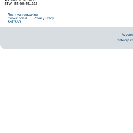
Telefoon : 016/820712
BTW : BE 466.551.192
Recht van verzaking
Cookie beleid
Privacy Policy
SAT/SAR
Accoun
Ontwerp en