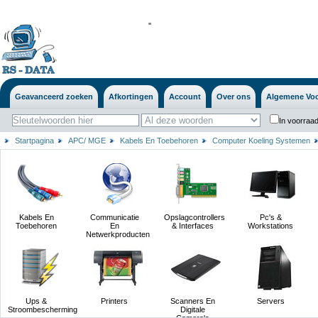
'
'
Geavanceerd zoeken
Afkortingen
Account
Over ons
Algemene Vo
In voorraad
Startpagina
APC/ MGE
Kabels En Toebehoren
Computer Koeling Systemen
Kabels En
Communicatie
Opslagcontrollers
Pc's &
Toebehoren
En
& Interfaces
Workstations
Netwerkproducten
Ups &
Printers
Scanners En
Servers
Stroombescherming
Digitale