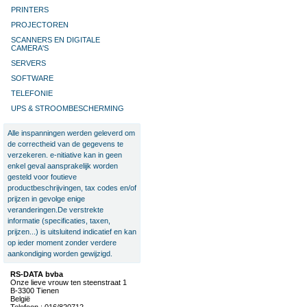
PRINTERS
PROJECTOREN
SCANNERS EN DIGITALE
CAMERA'S
SERVERS
SOFTWARE
TELEFONIE
UPS & STROOMBESCHERMING
Alle inspanningen werden geleverd om
de correctheid van de gegevens te
verzekeren. e-nitiative kan in geen
enkel geval aansprakelijk worden
gesteld voor foutieve
productbeschrijvingen, tax codes en/of
prijzen in gevolge enige
veranderingen.De verstrekte
informatie (specificaties, taxen,
prijzen...) is uitsluitend indicatief en kan
op ieder moment zonder verdere
aankondiging worden gewijzigd.
RS-DATA bvba
Onze lieve vrouw ten steenstraat 1
B-3300 Tienen
België