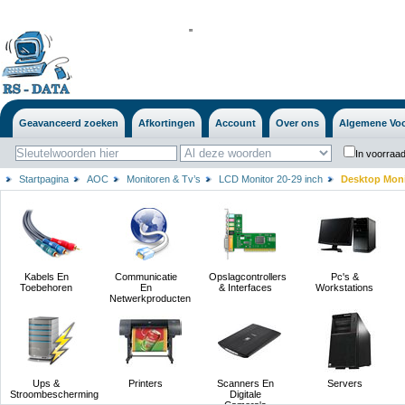
'
'
Geavanceerd zoeken
Afkortingen
Account
Over ons
Algemene Vo
In voorraad
Startpagina
AOC
Monitoren & Tv’s
LCD Monitor 20-29 inch
Desktop Monit
Kabels En
Communicatie
Opslagcontrollers
Pc's &
Toebehoren
En
& Interfaces
Workstations
Netwerkproducten
Ups &
Printers
Scanners En
Servers
Stroombescherming
Digitale