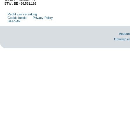
Telefoon : 016/820712
BTW : BE 466.551.192
Recht van verzaking
Cookie beleid
Privacy Policy
SAT/SAR
Accoun
Ontwerp en