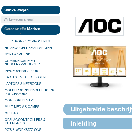
Camera's
Winkelwagen
Winkelwagen is leeg!
Categorieën
|
Merken
ELECTRONIC COMPONENTS
HUISHOUDELIJKE APPARATEN
SOFTWARE ESD
COMMUNICATIE EN
NETWERKPRODUCTEN
INVOERAPPARATUUR
KABELS EN TOEBEHOREN
LAPTOPS & NETBOOKS
MOEDERBORDEN/ GEHEUGEN/
PROCESSORS
MONITOREN & TV’S
MULTIMEDIA & GAMES
Uitgebreide beschrij
OPSLAG
OPSLAGCONTROLLERS &
Inleiding
INTERFACES
PC'S & WORKSTATIONS