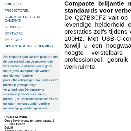
Compacte briljantie 
PRINTERS
standaards voor verbet
PROJECTOREN
De Q27B3CF2 valt op m
SCANNERS EN DIGITALE
CAMERA'S
levendige helderheid 
SERVERS
prestaties zelfs tijdens
SOFTWARE
100Hz. Met USB-C-conn
TELEFONIE
terwijl u een hoogwaa
UPS & STROOMBESCHERMING
hoogte verstelbare
Alle inspanningen werden geleverd om
professioneel gebrui
de correctheid van de gegevens te
werkruimte.
verzekeren. e-nitiative kan in geen
enkel geval aansprakelijk worden
gesteld voor foutieve
productbeschrijvingen, tax codes en/of
prijzen in gevolge enige
veranderingen.De verstrekte
informatie (specificaties, taxen,
prijzen...) is uitsluitend indicatief en kan
op ieder moment zonder verdere
aankondiging worden gewijzigd.
RS-DATA bvba
Onze lieve vrouw ten steenstraat 1
B-3300 Tienen
België