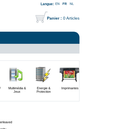
Langue:
EN
FR
NL
Panier :
0 Articles
/
Multimédia &
Energie &
Imprimantes
Imagerie &
Serveur
Jeux
Protection
Photographie
terleaved