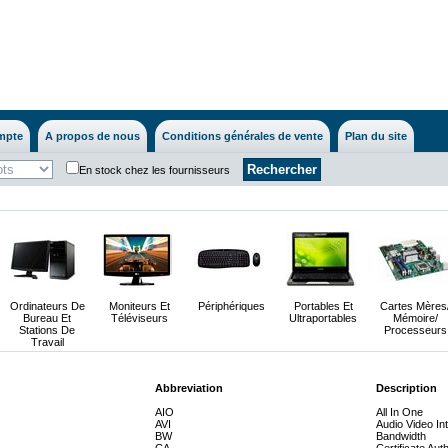
mpte
A propos de nous
Conditions générales de vente
Plan du site
En stock chez les fournisseurs
Ordinateurs De
Moniteurs Et
Périphériques
Portables Et
Cartes Mères
Bureau Et
Téléviseurs
Ultraportables
Mémoire/
Stations De
Processeurs
Travail
Abbreviation
Description
AIO
All In One
AVI
Audio Video In
BW
Bandwidth