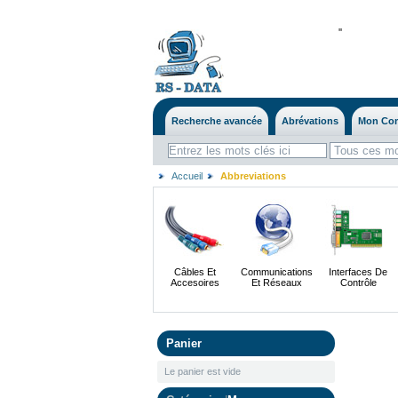
'
'
Recherche avancée
Abrévations
Mon Co
Accueil
Abbreviations
Câbles Et
Communications
Interfaces De
Accesoires
Et Réseaux
Contrôle
Panier
Le panier est vide