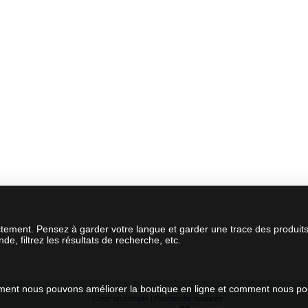
ctement. Pensez à garder votre langue et garder une trace des produit
, filtrez les résultats de recherche, etc.
omment nous pouvons améliorer la boutique en ligne et comment nous p
Créer un compte
|
Recherche avancée