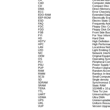
CA
Certificate Auth
CAD
Computer-Aide
CD
Compact Disc
DMA
Direct Memor
ECC
Error Checking
EDO-RAM
Extended Dat
EEP-ROM
Electrically 
ESD
Electro Static
FAQ
Frequently As
FDC
Floppy Disc Co
FDD
Floppy Disk Dr
FSB
Front Side Bus
FYI
For Your Infor
HD
Hard Disk
HDTV
High Definition
HPC
High Performa
LAN
Local Area Ne
LED
Light Emitting 
NIC
Network Inter
OEM
Original Equip
OS
Operating Sys
PCI
Peripheral Co
PSU
Power Supply 
PUP
Product Upgrad
RAM
Random Acce
RIMM
Rambus In-lin
SCSI
Small Compute
SD
Single density
SDRAM
Synchronous
SRAM
Static RAM
TERA
1024MB x 10 
TTL
Time To Live
UART
Universal Asy
UDMA
Ultra DMA
UPS
Uninterruptabl
URL
Uniform Resou
VUP
Version Upgrad