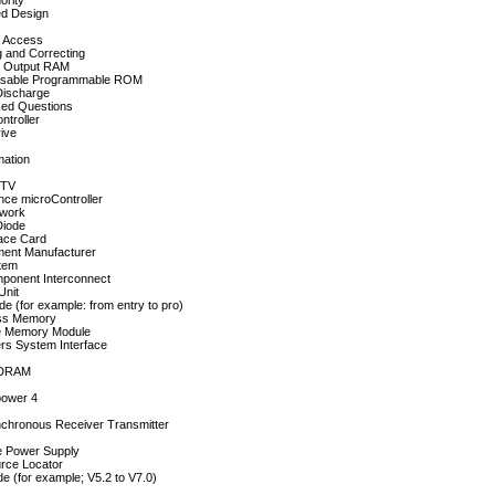
ority
d Design
y Access
 and Correcting
a Output RAM
Erasable Programmable ROM
 Discharge
ked Questions
ntroller
ive
mation
 TV
nce microController
twork
Diode
face Card
ment Manufacturer
tem
mponent Interconnect
Unit
e (for example: from entry to pro)
ss Memory
e Memory Module
rs System Interface
 DRAM
power 4
nchronous Receiver Transmitter
e Power Supply
rce Locator
e (for example; V5.2 to V7.0)