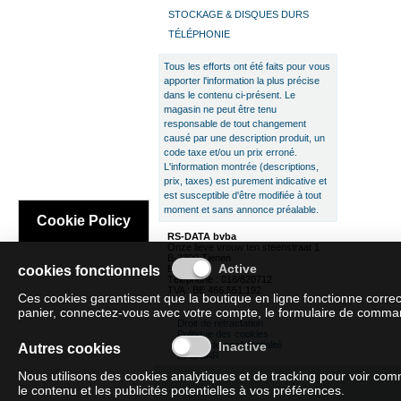
STOCKAGE & DISQUES DURS
TÉLÉPHONIE
Tous les efforts ont été faits pour vous
apporter l'information la plus précise
dans le contenu ci-présent. Le
magasin ne peut être tenu
responsable de tout changement
causé par une description produit, un
code taxe et/ou un prix erroné.
L'information montrée (descriptions,
prix, taxes) est purement indicative et
est susceptible d'être modifiée à tout
moment et sans annonce préalable.
Cookie Policy
RS-DATA bvba
Onze lieve vrouw ten steenstraat 1
B-3300 Tienen
cookies fonctionnels
Belgique
Téléphone : 016/820712
TVA : BE 466.551.192
Ces cookies garantissent que la boutique en ligne fonctionne corre
panier, connectez-vous avec votre compte, le formulaire de commande
Droit de rétractation
Politique des cookies
Règles de confidentialité
Autres cookies
DAS/SAR
Nous utilisons des cookies analytiques et de tracking pour voir c
le contenu et les publicités potentielles à vos préférences.