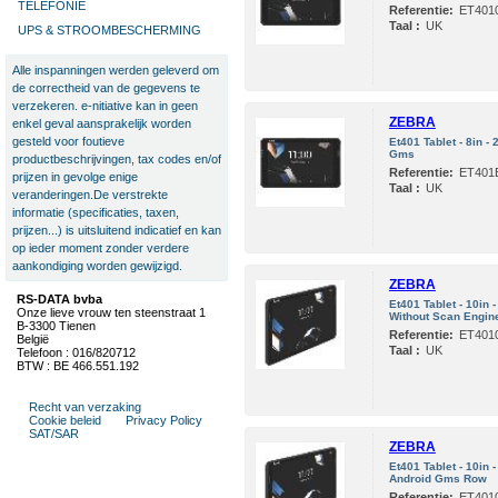
TELEFONIE
Referentie:
ET401
Taal :
UK
UPS & STROOMBESCHERMING
Alle inspanningen werden geleverd om
de correctheid van de gegevens te
verzekeren. e-nitiative kan in geen
ZEBRA
enkel geval aansprakelijk worden
gesteld voor foutieve
Et401 Tablet - 8in 
Gms
productbeschrijvingen, tax codes en/of
Referentie:
ET401
prijzen in gevolge enige
Taal :
UK
veranderingen.De verstrekte
informatie (specificaties, taxen,
prijzen...) is uitsluitend indicatief en kan
op ieder moment zonder verdere
aankondiging worden gewijzigd.
ZEBRA
RS-DATA bvba
Et401 Tablet - 10in
Onze lieve vrouw ten steenstraat 1
Without Scan Engin
B-3300 Tienen
Referentie:
ET401
België
Taal :
UK
Telefoon : 016/820712
BTW : BE 466.551.192
Recht van verzaking
Cookie beleid
Privacy Policy
SAT/SAR
ZEBRA
Et401 Tablet - 10in
Android Gms Row
Referentie:
ET401