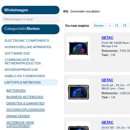
Camera's
Winkelwagen
841
Gevonden resultaten
Winkelwagen is leeg!
Ga naar pagina:
Eerste
<
71
72
Categorieën
|
Merken
GETAC
ELECTRONIC COMPONENTS
F120 W/ 16GB Ram 
Wuxga Lcd
HUISHOUDELIJKE APPARATEN
Referentie:
FW176
SOFTWARE ESD
Taal :
UK
COMMUNICATIE EN
NETWERKPRODUCTEN
INVOERAPPARATUUR
KABELS EN TOEBEHOREN
GETAC
LAPTOPS & NETBOOKS
Ux10 g3 - 10.1in - 
Win11 pro - Cam
BATTERIJEN
Referentie:
USE16
BUSINESS NOTEBOOKS
Taal :
UK
DIENSTEN & GARANTIES
DOCKINGOPLOSSINGEN
DRAAGTASSEN
GETAC
NOTEBOOK (NON
CATEGORISED)
Ux10 G5 - 10.1in - 