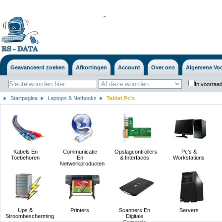
'
'
Geavanceerd zoeken
Afkortingen
Account
Over ons
Algemene Vo
In voorraad
Startpagina
Laptops & Netbooks
Tablet Pc's
Kabels En
Communicatie
Opslagcontrollers
Pc's &
Toebehoren
En
& Interfaces
Workstations
Netwerkproducten
Ups &
Printers
Scanners En
Servers
Stroombescherming
Digitale