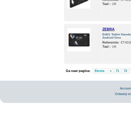
Taal :
UK
ZEBRA
Et401 Tablet Standa
Android Gms
Referentie:
ET401
Taal :
UK
Ga naar pagina:
Eerste
<
71
72
Accoun
Ontwerp en