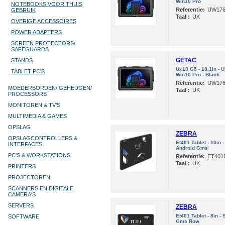
Win10 Pro
NOTEBOOKS VOOR THUIS
Referentie:
UW176
GEBRUIK
Taal :
UK
OVERIGE ACCESSOIRES
POWER ADAPTERS
SCREEN PROTECTORS/
SAFEGUARDS
GETAC
STANDS
Ux10 G5 - 10.1in - 
TABLET PC'S
Win10 Pro - Black
Referentie:
UW176
MOEDERBORDEN/ GEHEUGEN/
Taal :
UK
PROCESSORS
MONITOREN & TV’S
MULTIMEDIA & GAMES
OPSLAG
ZEBRA
OPSLAGCONTROLLERS &
Et401 Tablet - 10in
INTERFACES
Android Gms
PC'S & WORKSTATIONS
Referentie:
ET401
Taal :
UK
PRINTERS
PROJECTOREN
SCANNERS EN DIGITALE
CAMERA'S
SERVERS
ZEBRA
Et401 Tablet - 8in 
SOFTWARE
Gms Row